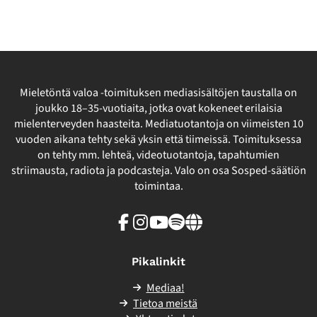
Mieletöntä valoa -toimituksen mediasisältöjen taustalla on
joukko 18–35-vuotiaita, jotka ovat kokeneet erilaisia
mielenterveyden haasteita. Mediatuotantoja on viimeisten 10
vuoden aikana tehty sekä yksin että tiimeissä. Toimituksessa
on tehty mm. lehteä, videotuotantoja, tapahtumien
striimausta, radiota ja podcasteja. Valo on osa Sosped-säätiön
toimintaa.
Facebook
Instagram
Youtube
Spotify
Linkki
sivuston
ulkopuolelle
Pikalinkit
Mediaa!
Tietoa meistä