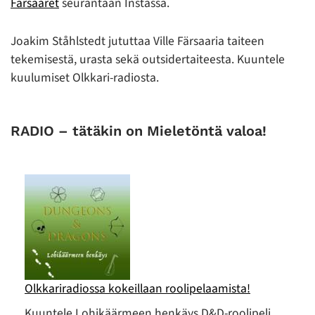
Färsaaret
seurantaan Instassa.
Joakim Ståhlstedt jututtaa Ville Färsaaria taiteen
tekemisestä, urasta sekä outsidertaiteesta. Kuuntele
kuulumiset Olkkari-radiosta.
RADIO – tätäkin on Mieletöntä valoa!
Olkkariradiossa kokeillaan roolipelaamista!
Kuuntele Lohikäärmeen henkäys D&D-roolipeli