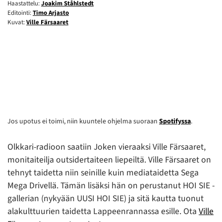
Haastattelu:
Joakim Ståhlstedt
Editointi:
Timo Arjasto
Kuvat:
Ville Färsaaret
Jos upotus ei toimi, niin kuuntele ohjelma suoraan
Spotifyssa
.
Olkkari-radioon saatiin Joken vieraaksi Ville Färsaaret,
monitaiteilja outsidertaiteen liepeiltä. Ville Färsaaret on
tehnyt taidetta niin seinille kuin mediataidetta Sega
Mega Drivellä. Tämän lisäksi hän on perustanut HOI SIE -
gallerian (nykyään UUSI HOI SIE) ja sitä kautta tuonut
alakulttuurien taidetta Lappeenrannassa esille. Ota
Ville