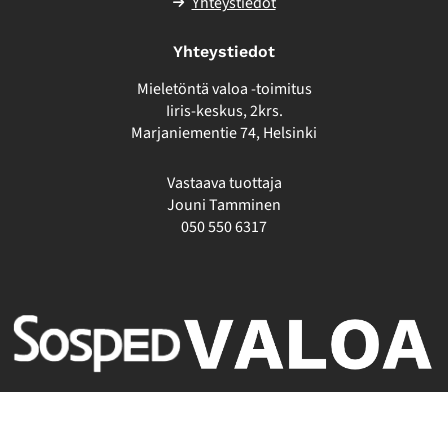
Yhteystiedot
Yhteystiedot
Mieletöntä valoa -toimitus
Iiris-keskus, 2krs.
Marjaniementie 74, Helsinki
Vastaava tuottaja
Jouni Tamminen
050 550 6317
Toteutus:
Muuks Creative