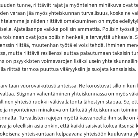
isuuden tunne, riittävät rajat ja myönteinen minäkuva ovat 
iden varaan jää myös yhteiskunnan turvallisuus, koska ne vai
htelemme ja niiden riittävä omaksuminen on myös edellyty
elle. Ajatellaanpa vaikka poliisin ammattia. Poliisin työss
ka toisinaan ovat jopa poliisin henkeä ja terveyttä uhkaavia. 
lienssin riittää, muutenhan työtä ei voisi tehdä. Ihminen mene
issa, mutta riittävä resilienssi auttaa palautumaan takaisin tu
na on psyykkisten voimavarojen lisäksi usein yhteiskunnallin
illa riittää tarmoa puuttua vääryyksiin ja suojata kansalaisia.
arvitaan vuorovaikutustilanteissa. Ne korostuvat silloin ku
äkivaltaa. Stigman vähentäminen yhteiskunnassa on myös väki
linen yhteisö ruokkii väkivallatonta lähestymistapaa. Se, ett
ne ja myönteinen minäkuva on tärkeää yhteiskunnan toimi
annalta. Turvallisten rajojen myötä kasvaneelle ihmiselle on 
 ja oleellisin asia onkin, että kaikki saisivat kokea itsensä
 kokoisena yhteiskuntaan kelpaavana yhteisöön kuuluvana yk