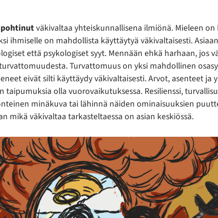
 pohtinut
väkivaltaa yhteiskunnallisena ilmiönä. Mieleen on
ksi ihmiselle on mahdollista käyttäytyä väkivaltaisesti. Asiaa
logiset että psykologiset syyt. Mennään ehkä harhaan, jos vä
turvattomuudesta. Turvattomuus on yksi mahdollinen osasyy
eet eivät silti käyttäydy väkivaltaisesti. Arvot, asenteet ja
taipumuksia olla vuorovaikutuksessa. Resilienssi, turvalli
myönteinen minäkuva tai lähinnä näiden ominaisuuksien puuttee
an mikä väkivaltaa tarkasteltaessa on asian keskiössä.