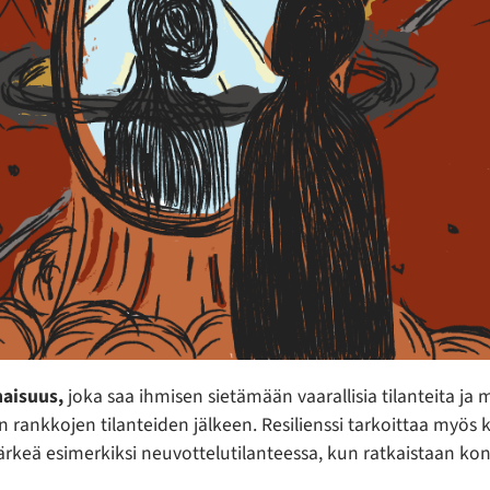
naisuus,
joka saa ihmisen sietämään vaarallisia tilanteita j
an rankkojen tilanteiden jälkeen. Resilienssi tarkoittaa myös 
rkeä esimerkiksi neuvottelutilanteessa, kun ratkaistaan konf