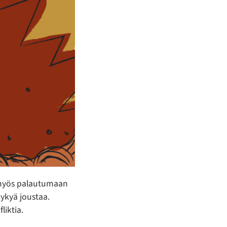
a myös palautumaan
kykyä joustaa.
liktia.