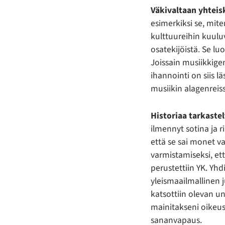
Väkivaltaan yhtei
esimerkiksi se, mite
kulttuureihin kuuluv
osatekijöistä. Se l
Joissain musiikkige
ihannointi on siis 
musiikin alagenreiss
Historiaa tarkaste
ilmennyt sotina ja r
että se sai monet v
varmistamiseksi, ett
perustettiin YK. Y
yleismaailmallinen 
katsottiin olevan u
mainitakseni oikeu
sananvapaus.