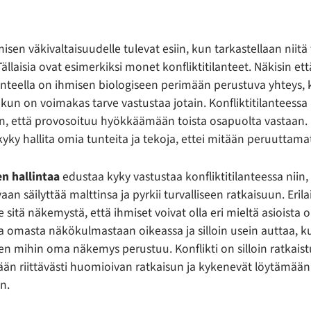
isen väkivaltaisuudelle tulevat esiin, kun tarkastellaan niitä t
 Tällaisia ovat esimerkiksi monet konfliktitilanteet. Näkisin e
tunteella on ihmisen biologiseen perimään perustuva yhteys,
n kun on voimakas tarve vastustaa jotain. Konfliktitilanteess
, että provosoituu hyökkäämään toista osapuolta vastaan.
eli kyky hallita omia tunteita ja tekoja, ettei mitään peruuttam
en hallintaa
edustaa kyky vastustaa konfliktitilanteessa niin,
vaan säilyttää malttinsa ja pyrkii turvalliseen ratkaisuun. Eri
sitä näkemystä, että ihmiset voivat olla eri mieltä asioista 
la omasta näkökulmastaan oikeassa ja silloin usein auttaa, 
leen mihin oma näkemys perustuu. Konflikti on silloin ratkais
än riittävästi huomioivan ratkaisun ja kykenevät löytämään
n.