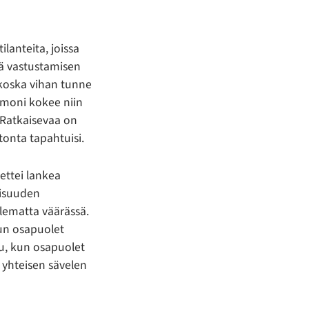
ilanteita, joissa
ttä vastustamisen
 koska vihan tunne
a moni kokee niin
 Ratkaisevaa on
atonta tapahtuisi.
 ettei lankea
laisuuden
olematta väärässä.
kun osapuolet
tu, kun osapuolet
 yhteisen sävelen