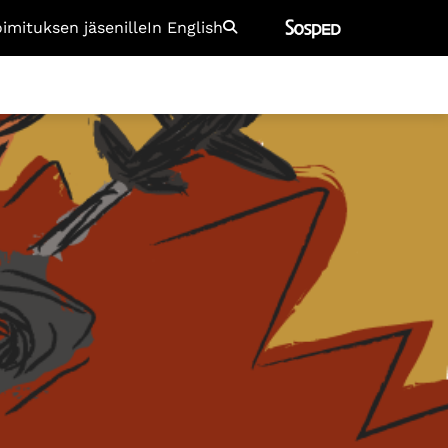
oimituksen jäsenille
In English
Etsi