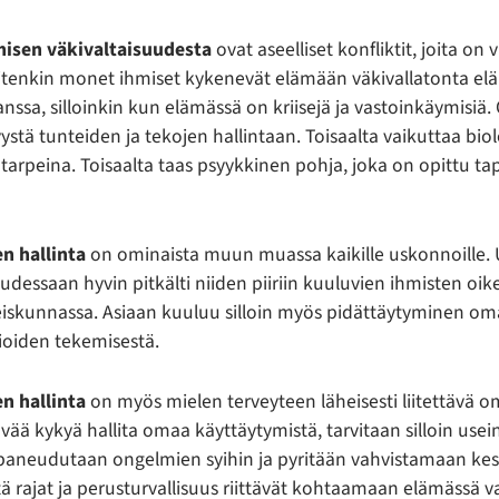
misen väkivaltaisuudesta
ovat aseelliset konfliktit, joita on
itenkin monet ihmiset kykenevät elämään väkivallatonta elä
nssa, silloinkin kun elämässä on kriisejä ja vastoinkäymisiä. 
ystä tunteiden ja tekojen hallintaan. Toisaalta vaikuttaa bio
 tarpeina. Toisaalta taas psyykkinen pohja, joka on opittu ta
n hallinta
on ominaista muun muassa kaikille uskonnoille.
udessaan hyvin pitkälti niiden piiriin kuuluvien ihmisten oi
teiskunnassa. Asiaan kuuluu silloin myös pidättäytyminen 
ioiden tekemisestä.
n hallinta
on myös mielen terveyteen läheisesti liitettävä o
tävää kykyä hallita omaa käyttäytymistä, tarvitaan silloin usei
 paneudutaan ongelmien syihin ja pyritään vahvistamaan kesk
tä rajat ja perusturvallisuus riittävät kohtaamaan elämässä v