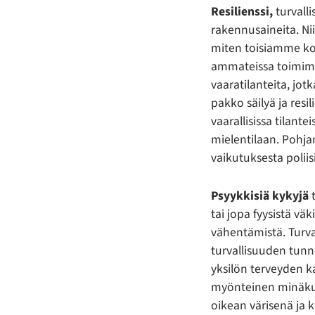
Resilienssi,
turvall
rakennusaineita. Ni
miten toisiamme ko
ammateissa toimimis
vaaratilanteita, jot
pakko säilyä ja resi
vaarallisissa tilante
mielentilaan. Pohja
vaikutuksesta poliis
Psyykkisiä kykyjä
t
tai jopa fyysistä v
vähentämistä. Turval
turvallisuuden tun
yksilön terveyden k
myönteinen minäkuva
oikean värisenä ja