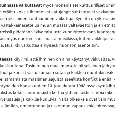
skunnassa vaikuttavat
myös monenlaiset kulttuurilliset omi
n eräät rikoksia ihannoivat katujengit suhtautuvat väkivaltaa
ien yksilöiden kohtaaminen vaikuttaa. Syrjintä on yksi väkiva
uo vastakkainasettelua muun muassa valtaväestön ja eri etnist
nreissä pidetään väkivaltaisuutta kunnioitettavana luonteenp
läsnä myös nuorten suosimassa musiikissa, kuten vaikkapa rap
ä. Musiikki vaikuttaa erityisesti nuorison asenteisiin.
ltaessa
käy ilmi, että ihminen on aina käyttänyt väkivaltaa. V
ikollisuutena. Tosin toinen maailmansota oli sellainen järkyt
altiot ja kansat vastustamaan sotaa ja kaikkea muutakin väki
ei samanlaista maailmanlaajuista aseellista konfliktia enää i
hdistyneiden Kansakuntien 10. joulukuuta 1948 hyväksymä ih
julistus kokosi ensimmäistä kertaa yhteen keskeisimpiä oikeu
niversaaleja ja kaikille kuuluvia. Näitä oikeuksia ovat vain 
s elämään, omantunnon ja uskonnon vapaus, mielipiteenvap