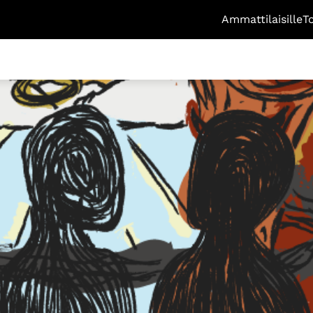
Ammattilaisille
T