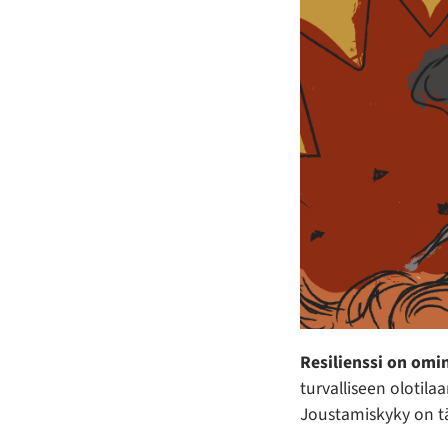
Resilienssi on omi
turvalliseen olotila
Joustamiskyky on tä