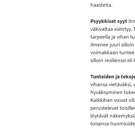
haasteita.
Psyykkiset syyt
ihm
väkivaltaa esiintyy.
tarpeella ja vihan 
ilmenee juuri silloi
voimakkaan tunteen
silloin resilienssi 
Tunteiden ja tekoj
vihansa vietäväksi, 
hyväksyminen tukee 
Kaikkihan voivat ol
perustelevat toisil
löytävät näkemyksiä
toisensa huomioide