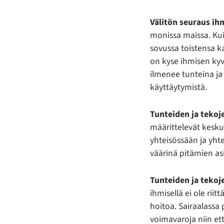
Välitön seuraus ih
monissa maissa. Ku
sovussa toistensa ka
on kyse ihmisen kyv
ilmenee tunteina ja
käyttäytymistä.
Tunteiden ja tekoje
määrittelevät kesku
yhteisössään ja yh
väärinä pitämien as
Tunteiden ja tekoje
ihmisellä ei ole riit
hoitoa. Sairaalassa
voimavaroja niin et