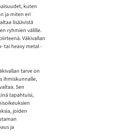
naisuudet, kuten
n ja miten eri
ltaa lisäävistä
en ryhmien välille.
iirteenä. Väkivallan
- tai heavy metal -
äkivallan tarve on
ys ihmiskunnalle,
valtaa. Sen
kinä tapahtuisi,
misoikeuksien
ksia, joiden
muutaman
aus ja