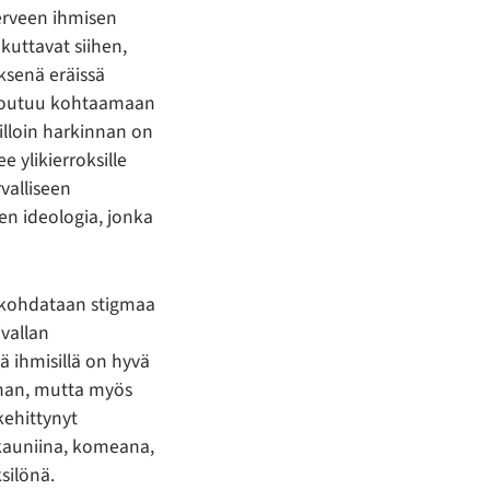
terveen ihmisen
kuttavat siihen,
ksenä eräissä
ä joutuu kohtaamaan
Silloin harkinnan on
e ylikierroksille
rvalliseen
en ideologia, jonka
n kohdataan stigmaa
vallan
ä ihmisillä on hyvä
nnan, mutta myös
kehittynyt
 kauniina, komeana,
silönä.