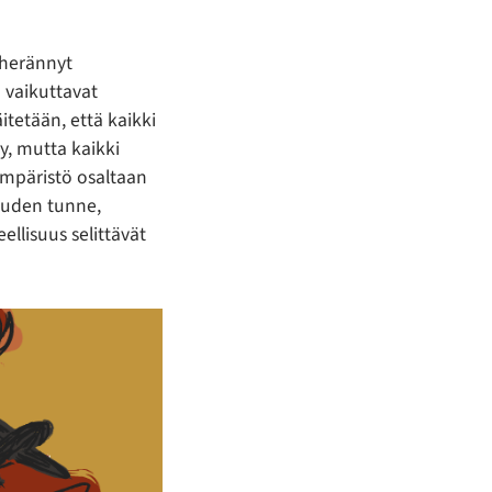
 herännyt
n vaikuttavat
itetään, että kaikki
, mutta kaikki
 ympäristö osaltaan
suuden tunne,
llisuus selittävät