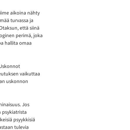
 viime aikoina nähty
mää turvassa ja
Otaksun, että siinä
loginen perimä, joka
pa hallita omaa
 Uskonnot
keutuksen vaikuttaa
oman uskonnon
minaisuus. Jos
n psykiatrista
eisiä psyykkisiä
astaan tulevia