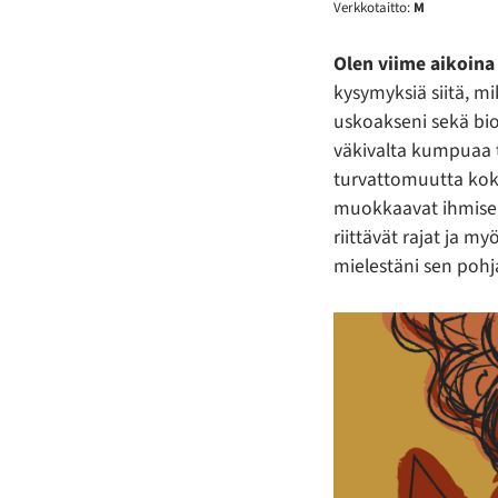
Verkkotaitto:
M
Olen viime aikoina
kysymyksiä siitä, mi
uskoakseni sekä bio
väkivalta kumpuaa 
turvattomuutta koken
muokkaavat ihmisen 
riittävät rajat ja 
mielestäni sen pohj