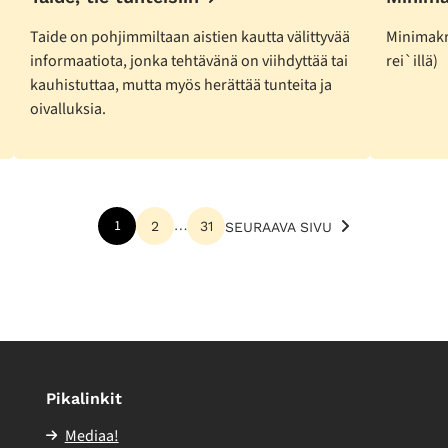
Taide on pohjimmiltaan aistien kautta välittyvää
Minimakr
informaatiota, jonka tehtävänä on viihdyttää tai
rei`illä)
kauhistuttaa, mutta myös herättää tunteita ja
oivalluksia.
1
…
2
31
SEURAAVA SIVU
Pikalinkit
Mediaa!