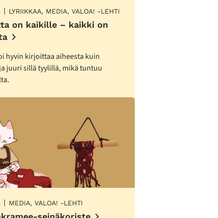
5
LYRIIKKAA, MEDIA, VALOA! -LEHTI
a on kaikille – kaikki on
ta
i hyvin kirjoittaa aiheesta kuin
a juuri sillä tyylillä, mikä tuntuu
ta.
5
MEDIA, VALOA! -LEHTI
kramee-seinäkoriste