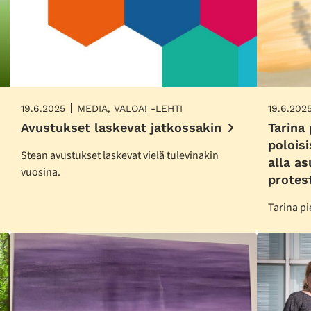
19.6.2025
MEDIA, VALOA! -LEHTI
19.6.202
Avustukset laskevat jatkossakin
Tarina 
polois
Stean avustukset laskevat vielä tulevinakin
alla a
vuosina.
protes
Tarina pi