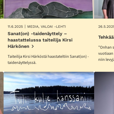
11.6.2025
MEDIA, VALOA! -LEHTI
26.5.202
Sanat(on) -taidenäyttely –
Tehkää
haastattelussa taiteilija Kirsi
Härkönen
”Onhan s
vuotiaan
Taiteilija Kirsi Härköstä haastateltiin Sanat(on) -
niin levyj
taidenäyttelyssä.