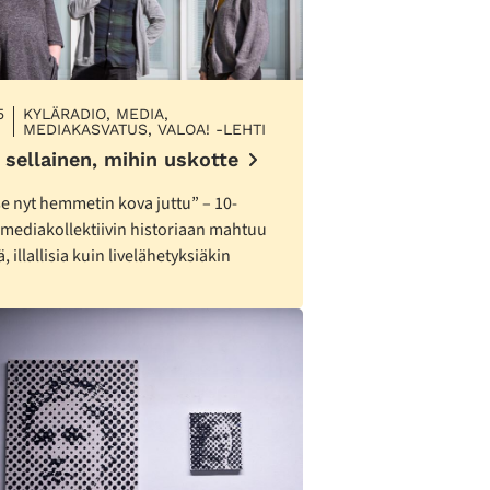
5
KYLÄRADIO, MEDIA,
MEDIAKASVATUS, VALOA! -LEHTI
 sellainen, mihin uskotte
e nyt hemmetin kova juttu” – 10-
 mediakollektiivin historiaan mahtuu
ä, illallisia kuin livelähetyksiäkin