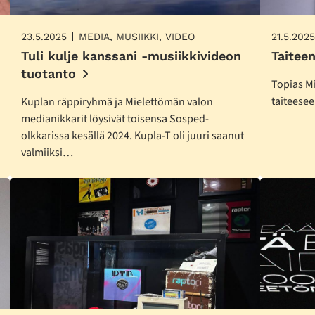
23.5.2025
MEDIA, MUSIIKKI, VIDEO
21.5.2025
Tuli kulje kanssani -musiikkivideon
Taitee
tuotanto
Topias M
taiteesee
Kuplan räppiryhmä ja Mielettömän valon
medianikkarit löysivät toisensa Sosped-
olkkarissa kesällä 2024. Kupla-T oli juuri saanut
valmiiksi…