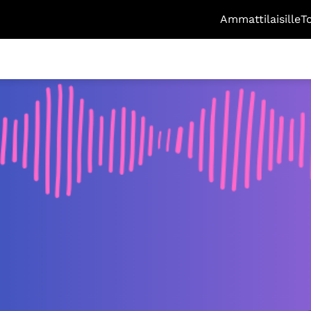
Ammattilaisille
T