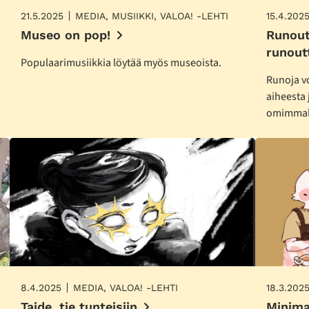
21.5.2025
MEDIA, MUSIIKKI, VALOA! -LEHTI
15.4.202
Museo on pop!
Runoutt
runout
Populaarimusiikkia löytää myös museoista.
Runoja vo
aiheesta j
omimmal
8.4.2025
MEDIA, VALOA! -LEHTI
18.3.202
Taide, tie tunteisiin
Minima