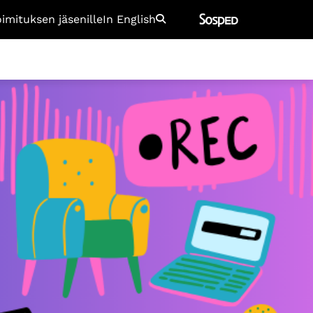
oimituksen jäsenille
In English
Etsi