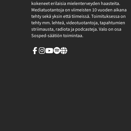
kokeneet erilaisia mielenterveyden haasteita.
Mediatuotantoja on viimeisten 10 vuoden aikana
tehty sekä yksin että tiimeissä. Toimituksessa on
tehty mm. lehteä, videotuotantoja, tapahtumien
striimausta, radiota ja podcasteja. Valo on osa
Sosped-säätiön toimintaa.
Facebook
Instagram
Youtube
Spotify
Linkki
sivuston
ulkopuolelle