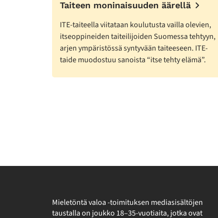
Taiteen moninaisuuden äärellä
ITE-taiteella viitataan koulutusta vailla olevien,
itseoppineiden taiteilijoiden Suomessa tehtyyn,
arjen ympäristössä syntyvään taiteeseen. ITE-
taide muodostuu sanoista “itse tehty elämä”.
Lisää
artikkeleita
Mieletöntä valoa -toimituksen mediasisältöjen
taustalla on joukko 18–35-vuotiaita, jotka ovat