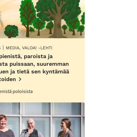
5
MEDIA, VALOA! -LEHTI
pienistä, paroista ja
ista puissaan, suuremman
suen ja tietä sen kyntämää
toiden
enistä poloisista