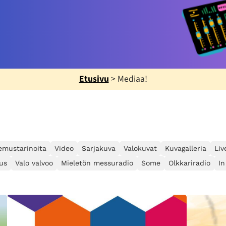
Etusivu
>
Mediaa!
emustarinoita
Video
Sarjakuva
Valokuvat
Kuvagalleria
Liv
us
Valo valvoo
Mieletön messuradio
Some
Olkkariradio
In