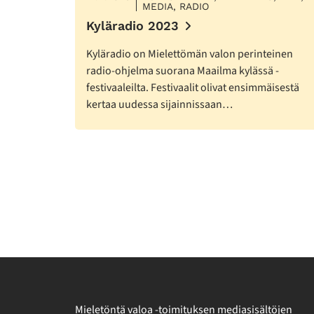
MEDIA, RADIO
Kyläradio 2023
Kyläradio on Mielettömän valon perinteinen
radio-ohjelma suorana Maailma kylässä -
festivaaleilta. Festivaalit olivat ensimmäisestä
kertaa uudessa sijainnissaan…
Lisää
artikkeleita
Mieletöntä valoa -toimituksen mediasisältöjen