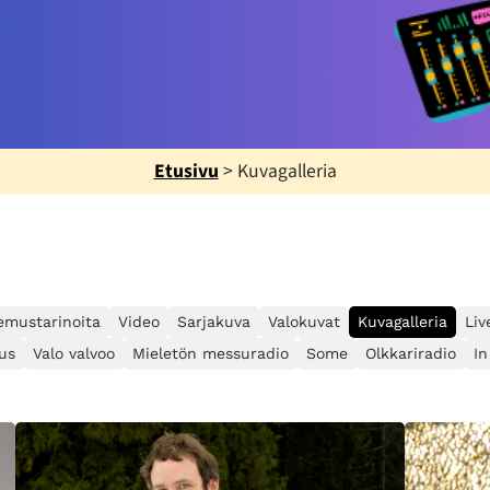
Etusivu
>
Kuvagalleria
emustarinoita
Video
Sarjakuva
Valokuvat
Kuvagalleria
Liv
us
Valo valvoo
Mieletön messuradio
Some
Olkkariradio
In