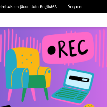
oimituksen jäsenille
In English
Etsi