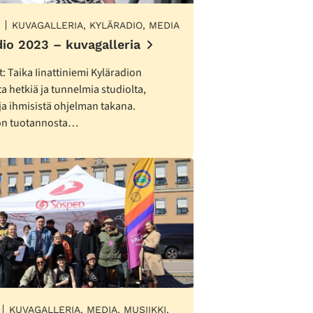
KUVAGALLERIA, KYLÄRADIO, MEDIA
dio 2023 – kuvagalleria
: Taika Iinattiniemi Kyläradion
ta hetkiä ja tunnelmia studiolta,
 ja ihmisistä ohjelman takana.
on tuotannosta…
KUVAGALLERIA, MEDIA, MUSIIKKI,