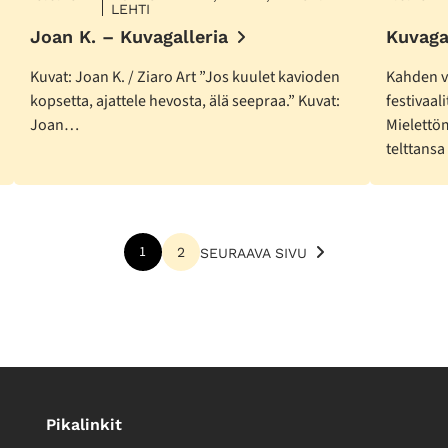
LEHTI
Joan K. – Kuvagalleria
Kuvaga
Kuvat: Joan K. / Ziaro Art ”Jos kuulet kavioden
Kahden v
kopsetta, ajattele hevosta, älä seepraa.” Kuvat:
festivaali
Joan…
Mielettöm
telttans
1
2
SEURAAVA SIVU
Pikalinkit