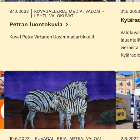
8.10.2023
KUVAGALLERIA, MEDIA, VALOA! -
31.5.2023
LEHTI, VALOKUVAT
Kylära
Petran luontokuvia
Valokuvat
Kuvat Petra Virtanen Uusimmat artikkelit
lauantail
vieraista
Kyläradi
10.6.2022
KUVAGALLERIA, MEDIA, VALOA! -
2.6.2022