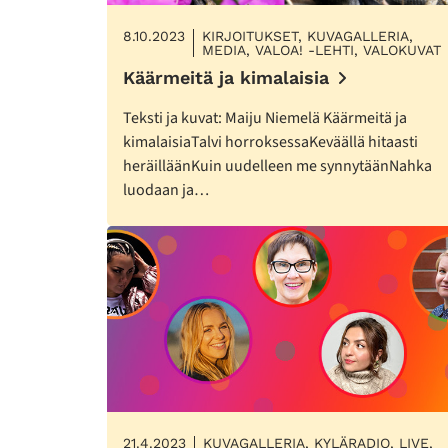
8.10.2023
KIRJOITUKSET, KUVAGALLERIA,
MEDIA, VALOA! -LEHTI, VALOKUVAT
Käärmeitä ja kimalaisia
Teksti ja kuvat: Maiju Niemelä Käärmeitä ja
kimalaisiaTalvi horroksessaKeväällä hitaasti
heräilläänKuin uudelleen me synnytäänNahka
luodaan ja…
21.4.2023
KUVAGALLERIA, KYLÄRADIO, LIVE,