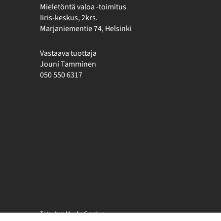
Mieletöntä valoa -toimitus
Iiris-keskus, 2krs.
Marjaniementie 74, Helsinki
Vastaava tuottaja
Jouni Tamminen
050 550 6317
Toteutus:
Muuks Creative