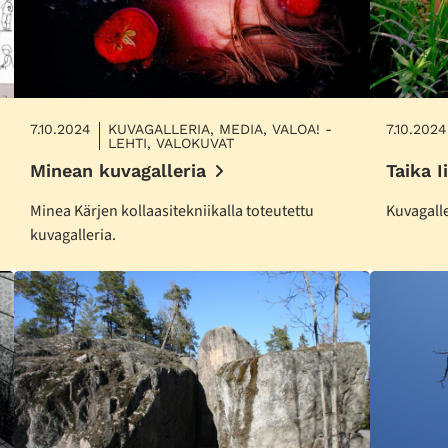
7.10.2024
KUVAGALLERIA, MEDIA, VALOA! -
7.10.2024
LEHTI, VALOKUVAT
Minean kuvagalleria
Taika I
Minea Kärjen kollaasitekniikalla toteutettu
Kuvagalle
kuvagalleria.