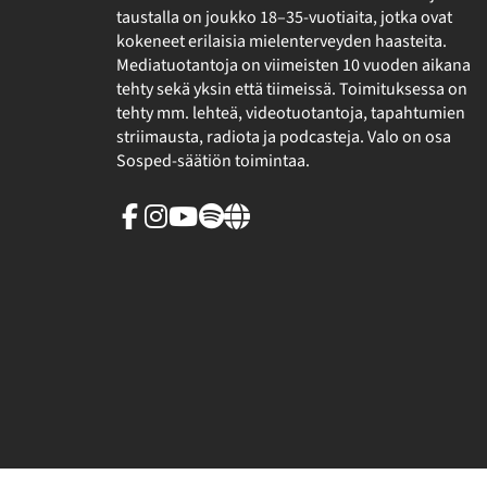
taustalla on joukko 18–35-vuotiaita, jotka ovat
kokeneet erilaisia mielenterveyden haasteita.
Mediatuotantoja on viimeisten 10 vuoden aikana
tehty sekä yksin että tiimeissä. Toimituksessa on
tehty mm. lehteä, videotuotantoja, tapahtumien
striimausta, radiota ja podcasteja. Valo on osa
Sosped-säätiön toimintaa.
Facebook
Instagram
Youtube
Spotify
Linkki
sivuston
ulkopuolelle