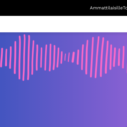
Ammattilaisille
T