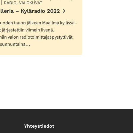
RADIO, VALOKUVAT
lleria – Kyläradio 2022
uoden tauon jälkeen Maailma kylässä -
t järjestettiin viimein livenä.
än valon radiotoimittajat pystyttivät
a sunnuntaina…
Yhteystiedot