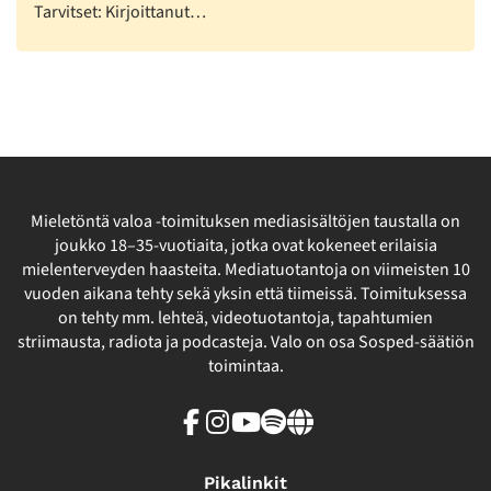
Tarvitset: Kirjoittanut…
Mieletöntä valoa -toimituksen mediasisältöjen taustalla on
joukko 18–35-vuotiaita, jotka ovat kokeneet erilaisia
mielenterveyden haasteita. Mediatuotantoja on viimeisten 10
vuoden aikana tehty sekä yksin että tiimeissä. Toimituksessa
on tehty mm. lehteä, videotuotantoja, tapahtumien
striimausta, radiota ja podcasteja. Valo on osa Sosped-säätiön
toimintaa.
Facebook
Instagram
Youtube
Spotify
Linkki
sivuston
ulkopuolelle
Pikalinkit