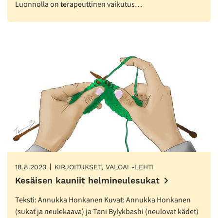
Luonnolla on terapeuttinen vaikutus…
18.8.2023
KIRJOITUKSET, VALOA! -LEHTI
Kesäisen kauniit helmineulesukat
Teksti: Annukka Honkanen Kuvat: Annukka Honkanen
(sukat ja neulekaava) ja Tani Bylykbashi (neulovat kädet)