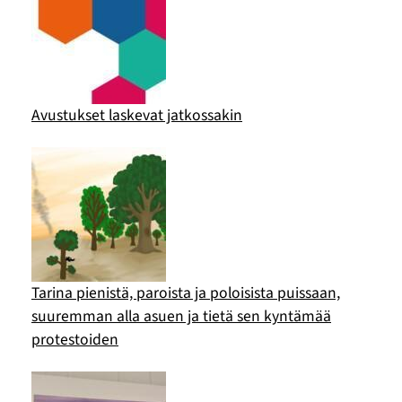
Avustukset laskevat jatkossakin
Tarina pienistä, paroista ja poloisista puissaan,
suuremman alla asuen ja tietä sen kyntämää
protestoiden