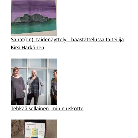
Sanat(on) -taidenäyttely – haastattelussa taiteilija
Kirsi Härkönen
Tehkää sellainen, mihin uskotte