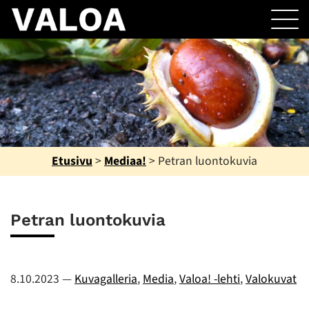
Etusivu
>
Mediaa!
>
Petran luontokuvia
Petran luontokuvia
8.10.2023
—
Kuvagalleria
,
Media
,
Valoa! -lehti
,
Valokuvat