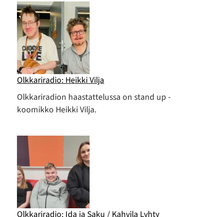
Olkkariradio: Heikki Vilja
Olkkariradion haastattelussa on stand up -
koomikko Heikki Vilja.
Olkkariradio: Ida ja Saku / Kahvila Lyhty