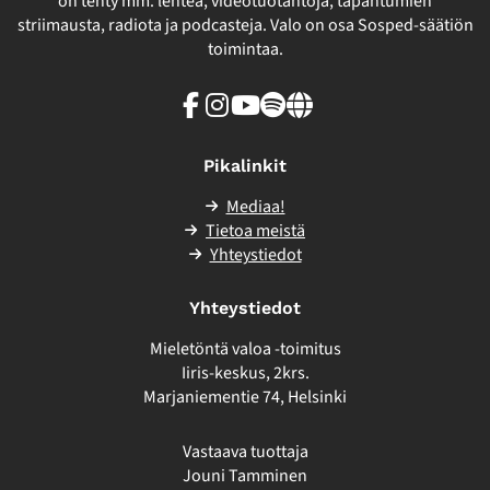
on tehty mm. lehteä, videotuotantoja, tapahtumien
striimausta, radiota ja podcasteja. Valo on osa Sosped-säätiön
toimintaa.
Facebook
Instagram
Youtube
Spotify
Linkki
sivuston
ulkopuolelle
Pikalinkit
Mediaa!
Tietoa meistä
Yhteystiedot
Yhteystiedot
Mieletöntä valoa -toimitus
Iiris-keskus, 2krs.
Marjaniementie 74, Helsinki
Vastaava tuottaja
Jouni Tamminen