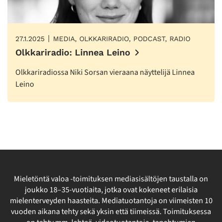
27.1.2025
MEDIA, OLKKARIRADIO, PODCAST, RADIO
Olkkariradio: Linnea Leino
Olkkariradiossa Niki Sorsan vieraana näyttelijä Linnea
Leino
Mieletöntä valoa -toimituksen mediasisältöjen taustalla on
joukko 18–35-vuotiaita, jotka ovat kokeneet erilaisia
mielenterveyden haasteita. Mediatuotantoja on viimeisten 10
vuoden aikana tehty sekä yksin että tiimeissä. Toimituksessa