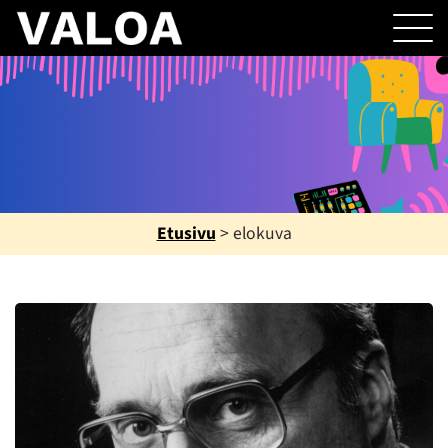
Etusivu
>
elokuva