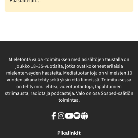
Haastattelun…
Mieletöntä valoa -toimituksen mediasisältöjen taustalla on
joukko 18–35-vuotiaita, jotka ovat kokeneet erilaisia
mielenterveyden haasteita. Mediatuotantoja on viimeisten 10
vuoden aikana tehty sekä yksin että tiimeissä. Toimituksessa
on tehty mm. lehteä, videotuotantoja, tapahtumien
striimausta, radiota ja podcasteja. Valo on osa Sosped-säätiön
toimintaa.
Facebook
Instagram
Youtube
Spotify
Linkki
sivuston
ulkopuolelle
Pikalinkit