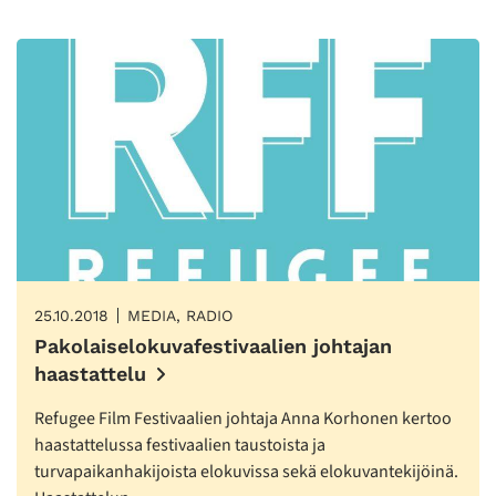
25.10.2018
MEDIA, RADIO
Pakolaiselokuvafestivaalien johtajan
haastattelu
Refugee Film Festivaalien johtaja Anna Korhonen kertoo
haastattelussa festivaalien taustoista ja
turvapaikanhakijoista elokuvissa sekä elokuvantekijöinä.