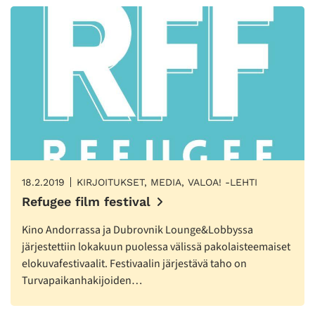
18.2.2019
KIRJOITUKSET, MEDIA, VALOA! -LEHTI
Refugee film festival
Kino Andorrassa ja Dubrovnik Lounge&Lobbyssa
järjestettiin lokakuun puolessa välissä pakolaisteemaiset
elokuvafestivaalit. Festivaalin järjestävä taho on
Turvapaikanhakijoiden…