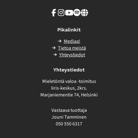
Facebook
Instagram
Youtube
Spotify
Linkki
sivuston
ulkopuolelle
Pikalinkit
Mediaa!
Tietoa meistä
Yhteystiedot
Yhteystiedot
Mieletöntä valoa -toimitus
Iiris-keskus, 2krs.
Marjaniementie 74, Helsinki
Vastaava tuottaja
Jouni Tamminen
050 550 6317