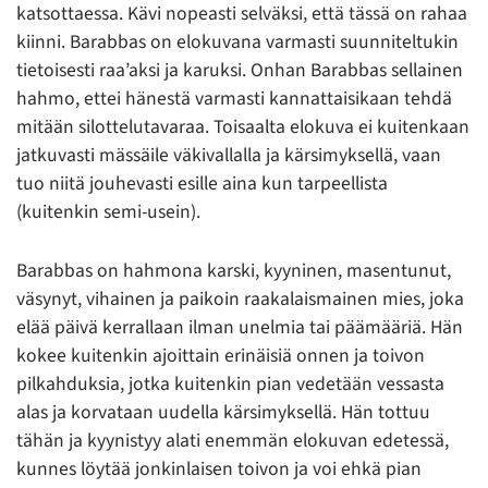
katsottaessa. Kävi nopeasti selväksi, että tässä on rahaa
kiinni. Barabbas on elokuvana varmasti suunniteltukin
tietoisesti raa’aksi ja karuksi. Onhan Barabbas sellainen
hahmo, ettei hänestä varmasti kannattaisikaan tehdä
mitään silottelutavaraa. Toisaalta elokuva ei kuitenkaan
jatkuvasti mässäile väkivallalla ja kärsimyksellä, vaan
tuo niitä jouhevasti esille aina kun tarpeellista
(kuitenkin semi-usein).
Barabbas on hahmona karski, kyyninen, masentunut,
väsynyt, vihainen ja paikoin raakalaismainen mies, joka
elää päivä kerrallaan ilman unelmia tai päämääriä. Hän
kokee kuitenkin ajoittain erinäisiä onnen ja toivon
pilkahduksia, jotka kuitenkin pian vedetään vessasta
alas ja korvataan uudella kärsimyksellä. Hän tottuu
tähän ja kyynistyy alati enemmän elokuvan edetessä,
kunnes löytää jonkinlaisen toivon ja voi ehkä pian