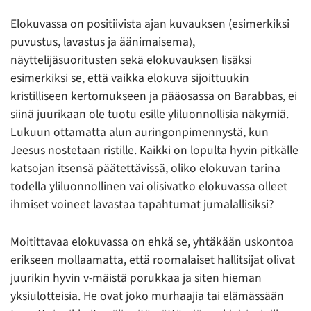
Elokuvassa on positiivista ajan kuvauksen (esimerkiksi
puvustus, lavastus ja äänimaisema),
näyttelijäsuoritusten sekä elokuvauksen lisäksi
esimerkiksi se, että vaikka elokuva sijoittuukin
kristilliseen kertomukseen ja pääosassa on Barabbas, ei
siinä juurikaan ole tuotu esille yliluonnollisia näkymiä.
Lukuun ottamatta alun auringonpimennystä, kun
Jeesus nostetaan ristille. Kaikki on lopulta hyvin pitkälle
katsojan itsensä päätettävissä, oliko elokuvan tarina
todella yliluonnollinen vai olisivatko elokuvassa olleet
ihmiset voineet lavastaa tapahtumat jumalallisiksi?
Moitittavaa elokuvassa on ehkä se, yhtäkään uskontoa
erikseen mollaamatta, että roomalaiset hallitsijat olivat
juurikin hyvin v-mäistä porukkaa ja siten hieman
yksiulotteisia. He ovat joko murhaajia tai elämässään