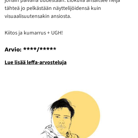
jonain päivänä uudestaan. Elokuva ansaitsee neljä
tähteä jo pelkästään näyttelijöidensä kuin
visuaalisuutensakin ansiosta.
Kiitos ja kumarrus + UGH!
Arvio: ****/****
*
Lue lisää leffa-arvosteluja