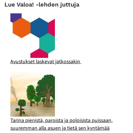
Lue Valoa! -lehden juttuja
Avustukset laskevat jatkossakin
Tarina pienistä, paroista ja poloisista puissaan,
suuremman alla asuen ja tietä sen kyntämää