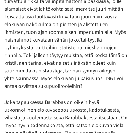
turvattuja rikkaita välinpitämättömiä paskiaisia, joille
alamaiset eivät lähtökohtaisesti merkitse juuri mitään.
Toisaalta asia luultavasti kuvataan juuri näin, koska
elokuvan näkökulma on pienten ja alistettujen
ihmisten, tuon ajan roomalaisen imperiumin alla. Myös
naishahmot kuvataan vähän joko/tai-tyylillä
pyhimyksistä porttoihin, statisteina mieshahmojen
rinnalla. Toki jälleen täytyy muistaa, että koska tämä on
kristillinen tarina, eivät naiset siinäkään olleet kuin
suurimmilta osin statisteja, tarinan synnyn aikojen
yhteiskunnassa. Myös elokuvan julkaisuvuosi 1961 voi
antaa osviittaa sukupuolirooleihin?
Joka tapauksessa Barabbas on oikein hyvä
uskonnollinen elokuvaeepos uskosta, kadotuksesta,
vihasta ja kuolemasta sekä Barabbaksesta itsestään. On
myös hyvin todennäköistä, että katson elokuvan vielä