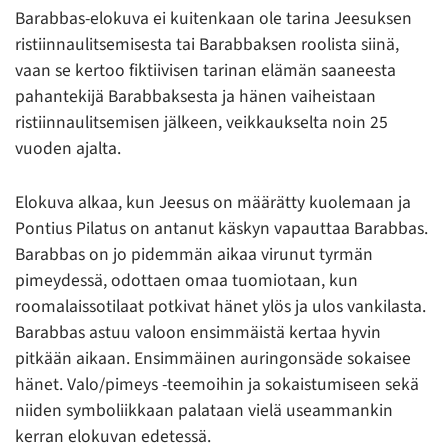
Barabbas-elokuva ei kuitenkaan ole tarina Jeesuksen
ristiinnaulitsemisesta tai Barabbaksen roolista siinä,
vaan se kertoo fiktiivisen tarinan elämän saaneesta
pahantekijä Barabbaksesta ja hänen vaiheistaan
ristiinnaulitsemisen jälkeen, veikkaukselta noin 25
vuoden ajalta.
Elokuva alkaa, kun Jeesus on määrätty kuolemaan ja
Pontius Pilatus on antanut käskyn vapauttaa Barabbas.
Barabbas on jo pidemmän aikaa virunut tyrmän
pimeydessä, odottaen omaa tuomiotaan, kun
roomalaissotilaat potkivat hänet ylös ja ulos vankilasta.
Barabbas astuu valoon ensimmäistä kertaa hyvin
pitkään aikaan. Ensimmäinen auringonsäde sokaisee
hänet. Valo/pimeys -teemoihin ja sokaistumiseen sekä
niiden symboliikkaan palataan vielä useammankin
kerran elokuvan edetessä.