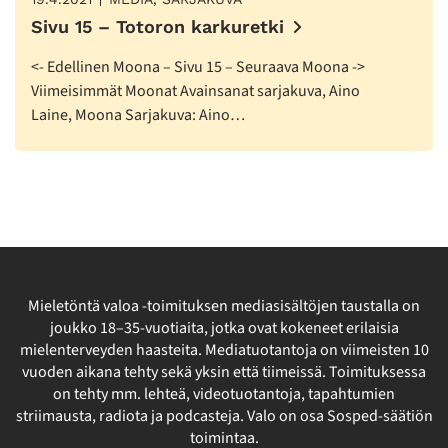
Sivu 15 – Totoron karkuretki
<- Edellinen Moona – Sivu 15 – Seuraava Moona ->
Viimeisimmät Moonat Avainsanat sarjakuva, Aino
Laine, Moona Sarjakuva: Aino…
Mieletöntä valoa -toimituksen mediasisältöjen taustalla on
joukko 18–35-vuotiaita, jotka ovat kokeneet erilaisia
mielenterveyden haasteita. Mediatuotantoja on viimeisten 10
vuoden aikana tehty sekä yksin että tiimeissä. Toimituksessa
on tehty mm. lehteä, videotuotantoja, tapahtumien
striimausta, radiota ja podcasteja. Valo on osa Sosped-säätiön
toimintaa.