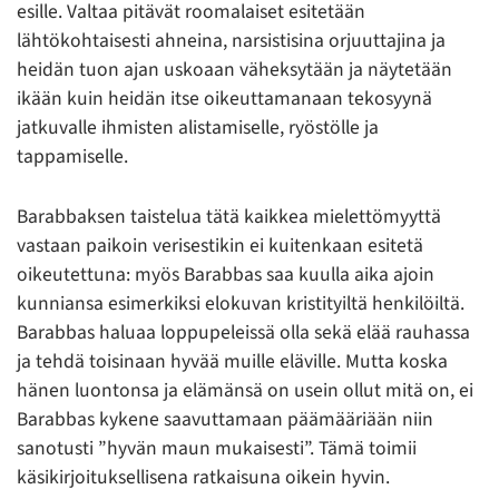
esille. Valtaa pitävät roomalaiset esitetään
lähtökohtaisesti ahneina, narsistisina orjuuttajina ja
heidän tuon ajan uskoaan väheksytään ja näytetään
ikään kuin heidän itse oikeuttamanaan tekosyynä
jatkuvalle ihmisten alistamiselle, ryöstölle ja
tappamiselle.
Barabbaksen taistelua tätä kaikkea mielettömyyttä
vastaan paikoin verisestikin ei kuitenkaan esitetä
oikeutettuna: myös Barabbas saa kuulla aika ajoin
kunniansa esimerkiksi elokuvan kristityiltä henkilöiltä.
Barabbas haluaa loppupeleissä olla sekä elää rauhassa
ja tehdä toisinaan hyvää muille eläville. Mutta koska
hänen luontonsa ja elämänsä on usein ollut mitä on, ei
Barabbas kykene saavuttamaan päämääriään niin
sanotusti ”hyvän maun mukaisesti”. Tämä toimii
käsikirjoituksellisena ratkaisuna oikein hyvin.