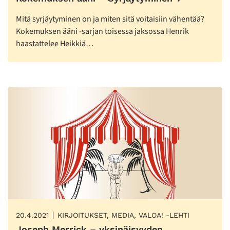
Mitä syrjäytyminen on ja miten sitä voitaisiin vähentää?
Kokemuksen ääni -sarjan toisessa jaksossa Henrik
haastattelee Heikkiä…
20.4.2021
KIRJOITUKSET, MEDIA, VALOA! -LEHTI
Joseph Merrick – yksinäisyyden