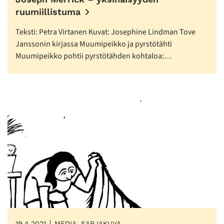
ruumiillistuma
Teksti: Petra Virtanen Kuvat: Josephine Lindman Tove
Janssonin kirjassa Muumipeikko ja pyrstötähti
Muumipeikko pohtii pyrstötähden kohtaloa:…
19.4.2021
MEDIA, SARJAKUVA