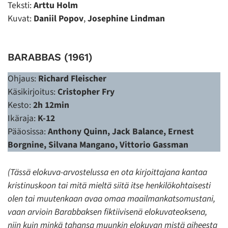
Teksti:
Arttu Holm
Kuvat:
Daniil Popov
,
Josephine Lindman
BARABBAS (1961)
Ohjaus:
Richard Fleischer
Käsikirjoitus:
Cristopher Fry
Kesto:
2h 12min
Ikäraja:
K-12
Pääosissa:
Anthony Quinn, Jack Balance, Ernest
Borgnine, Silvana Mangano, Vittorio Gassman
(Tässä elokuva-arvostelussa en ota kirjoittajana kantaa
kristinuskoon tai mitä mieltä siitä itse henkilökohtaisesti
olen tai muutenkaan avaa omaa maailmankatsomustani,
vaan arvioin Barabbaksen fiktiivisenä elokuvateoksena,
niin kuin minkä tahansa muunkin elokuvan mistä aiheesta