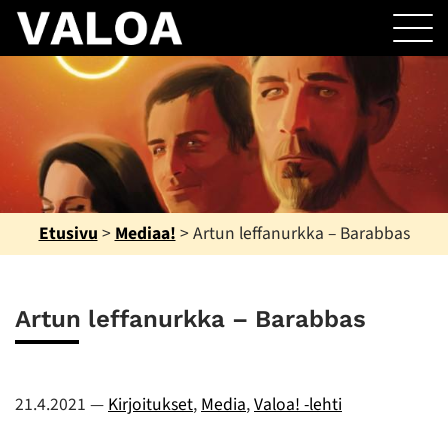
Etusivu
>
Mediaa!
>
Artun leffanurkka – Barabbas
Artun leffanurkka – Barabbas
21.4.2021
—
Kirjoitukset
,
Media
,
Valoa! -lehti