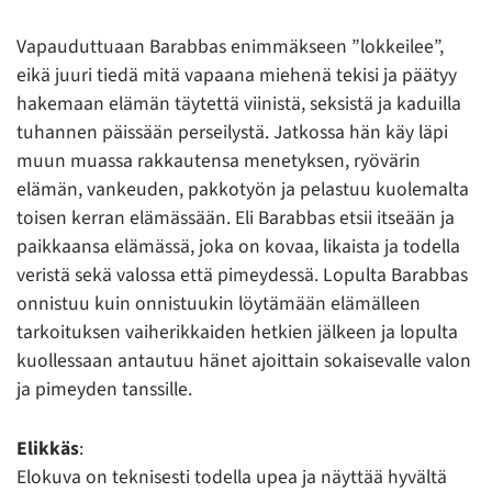
Vapauduttuaan Barabbas enimmäkseen ”lokkeilee”,
eikä juuri tiedä mitä vapaana miehenä tekisi ja päätyy
hakemaan elämän täytettä viinistä, seksistä ja kaduilla
tuhannen päissään perseilystä. Jatkossa hän käy läpi
muun muassa rakkautensa menetyksen, ryövärin
elämän, vankeuden, pakkotyön ja pelastuu kuolemalta
toisen kerran elämässään. Eli Barabbas etsii itseään ja
paikkaansa elämässä, joka on kovaa, likaista ja todella
veristä sekä valossa että pimeydessä. Lopulta Barabbas
onnistuu kuin onnistuukin löytämään elämälleen
tarkoituksen vaiherikkaiden hetkien jälkeen ja lopulta
kuollessaan antautuu hänet ajoittain sokaisevalle valon
ja pimeyden tanssille.
Elikkäs
:
Elokuva on teknisesti todella upea ja näyttää hyvältä