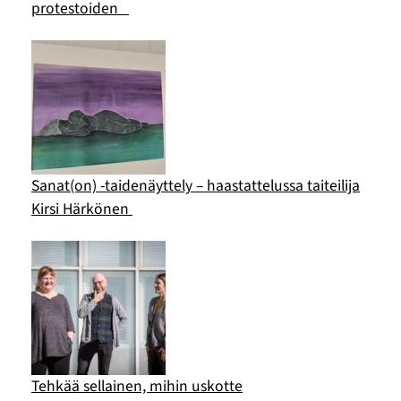
protestoiden
Sanat(on) -taidenäyttely – haastattelussa taiteilija
Kirsi Härkönen
Tehkää sellainen, mihin uskotte