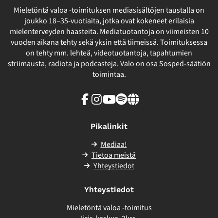
Mieletöntä valoa -toimituksen mediasisältöjen taustalla on
joukko 18–35-vuotiaita, jotka ovat kokeneet erilaisia
mielenterveyden haasteita. Mediatuotantoja on viimeisten 10
vuoden aikana tehty sekä yksin että tiimeissä. Toimituksessa
on tehty mm. lehteä, videotuotantoja, tapahtumien
striimausta, radiota ja podcasteja. Valo on osa Sosped-säätiön
toimintaa.
Facebook
Instagram
Youtube
Spotify
Linkki
sivuston
ulkopuolelle
Pikalinkit
Mediaa!
Tietoa meistä
Yhteystiedot
Yhteystiedot
Mieletöntä valoa -toimitus