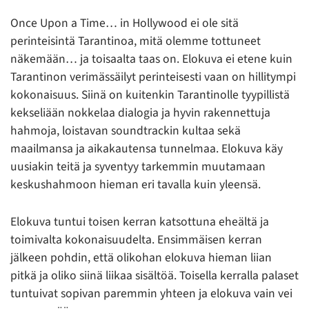
Once Upon a Time… in Hollywood ei ole sitä
perinteisintä Tarantinoa, mitä olemme tottuneet
näkemään… ja toisaalta taas on. Elokuva ei etene kuin
Tarantinon verimässäilyt perinteisesti vaan on hillitympi
kokonaisuus. Siinä on kuitenkin Tarantinolle tyypillistä
kekseliään nokkelaa dialogia ja hyvin rakennettuja
hahmoja, loistavan soundtrackin kultaa sekä
maailmansa ja aikakautensa tunnelmaa. Elokuva käy
uusiakin teitä ja syventyy tarkemmin muutamaan
keskushahmoon hieman eri tavalla kuin yleensä.
Elokuva tuntui toisen kerran katsottuna eheältä ja
toimivalta kokonaisuudelta. Ensimmäisen kerran
jälkeen pohdin, että olikohan elokuva hieman liian
pitkä ja oliko siinä liikaa sisältöä. Toisella kerralla palaset
tuntuivat sopivan paremmin yhteen ja elokuva vain vei