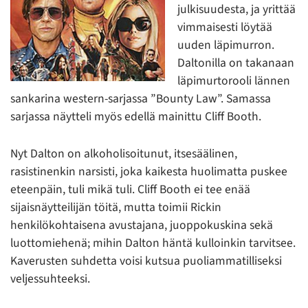
julkisuudesta, ja yrittää
vimmaisesti löytää
uuden läpimurron.
Daltonilla on takanaan
läpimurtorooli lännen
sankarina western-sarjassa ”Bounty Law”. Samassa
sarjassa näytteli myös edellä mainittu Cliff Booth.
Nyt Dalton on alkoholisoitunut, itsesäälinen,
rasistinenkin narsisti, joka kaikesta huolimatta puskee
eteenpäin, tuli mikä tuli. Cliff Booth ei tee enää
sijaisnäytteilijän töitä, mutta toimii Rickin
henkilökohtaisena avustajana, juoppokuskina sekä
luottomiehenä; mihin Dalton häntä kulloinkin tarvitsee.
Kaverusten suhdetta voisi kutsua puoliammatilliseksi
veljessuhteeksi.