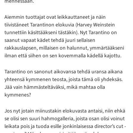
mennessään.
Aiemmin tuottajat ovat leikkauttaneet ja näin
tiivistäneet Tarantinon elokuvia (Harvey Weinstein
tunnettiin käsittääkseni tästäkin). Nyt Tarantino on
saanut vapaat kädet tehdä juuri sellaisen
rakkauslapsen, millaisen on halunnut, ymmärtääkseni
ilman että siihen on sen kovemmalla kädellä kajottu.
Tarantino on sanonut aikovansa tehdä uransa aikana
yhteensä kymmenen teosta, joista tämä oli yhdeksäs.
Jää vain hämmästeltäväksi, mikä mahtaa olla
kymmenes?
Jos nyt jotain miinustakin elokuvasta antaisi, niin ehkä
se olisi sen suuri hahmogalleria, joista osan olisi voinut
leikata pois ja tuoda esille jonkinlaisessa director’s cut -