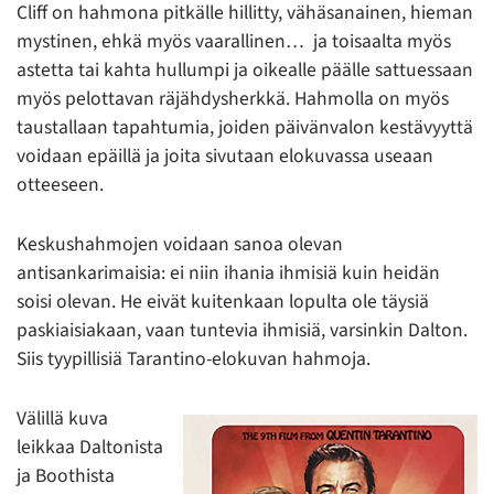
Cliff on hahmona pitkälle hillitty, vähäsanainen, hieman
mystinen, ehkä myös vaarallinen… ja toisaalta myös
astetta tai kahta hullumpi ja oikealle päälle sattuessaan
myös pelottavan räjähdysherkkä. Hahmolla on myös
taustallaan tapahtumia, joiden päivänvalon kestävyyttä
voidaan epäillä ja joita sivutaan elokuvassa useaan
otteeseen.
Keskushahmojen voidaan sanoa olevan
antisankarimaisia: ei niin ihania ihmisiä kuin heidän
soisi olevan. He eivät kuitenkaan lopulta ole täysiä
paskiaisiakaan, vaan tuntevia ihmisiä, varsinkin Dalton.
Siis tyypillisiä Tarantino-elokuvan hahmoja.
Välillä kuva
leikkaa Daltonista
ja Boothista