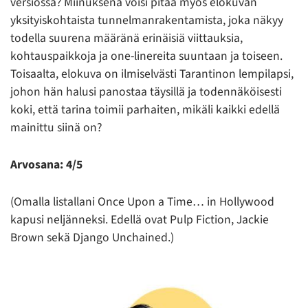
versiossa? Miinuksena voisi pitää myös elokuvan
yksityiskohtaista tunnelmanrakentamista, joka näkyy
todella suurena määränä erinäisiä viittauksia,
kohtauspaikkoja ja one-linereita suuntaan ja toiseen.
Toisaalta, elokuva on ilmiselvästi Tarantinon lempilapsi,
johon hän halusi panostaa täysillä ja todennäköisesti
koki, että tarina toimii parhaiten, mikäli kaikki edellä
mainittu siinä on?
Arvosana: 4/5
(Omalla listallani Once Upon a Time… in Hollywood
kapusi neljänneksi. Edellä ovat Pulp Fiction, Jackie
Brown sekä Django Unchained.)