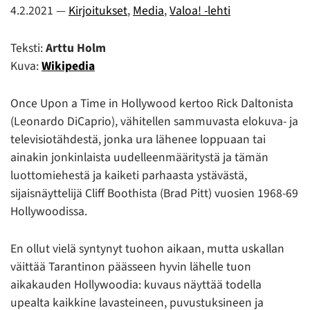
4.2.2021
—
Kirjoitukset
,
Media
,
Valoa! -lehti
Teksti:
Arttu Holm
Kuva:
Wikipedia
Once Upon a Time in Hollywood kertoo Rick Daltonista
(Leonardo DiCaprio), vähitellen sammuvasta elokuva- ja
televisiotähdestä, jonka ura lähenee loppuaan tai
ainakin jonkinlaista uudelleenmääritystä ja tämän
luottomiehestä ja kaiketi parhaasta ystävästä,
sijaisnäyttelijä Cliff Boothista (Brad Pitt) vuosien 1968-69
Hollywoodissa.
En ollut vielä syntynyt tuohon aikaan, mutta uskallan
väittää Tarantinon päässeen hyvin lähelle tuon
aikakauden Hollywoodia: kuvaus näyttää todella
upealta kaikkine lavasteineen, puvustuksineen ja