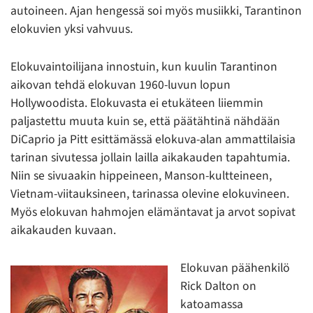
autoineen. Ajan hengessä soi myös musiikki, Tarantinon
elokuvien yksi vahvuus.
Elokuvaintoilijana innostuin, kun kuulin Tarantinon
aikovan tehdä elokuvan 1960-luvun lopun
Hollywoodista. Elokuvasta ei etukäteen liiemmin
paljastettu muuta kuin se, että päätähtinä nähdään
DiCaprio ja Pitt esittämässä elokuva-alan ammattilaisia
tarinan sivutessa jollain lailla aikakauden tapahtumia.
Niin se sivuaakin hippeineen, Manson-kultteineen,
Vietnam-viitauksineen, tarinassa olevine elokuvineen.
Myös elokuvan hahmojen elämäntavat ja arvot sopivat
aikakauden kuvaan.
Elokuvan päähenkilö
Rick Dalton on
katoamassa