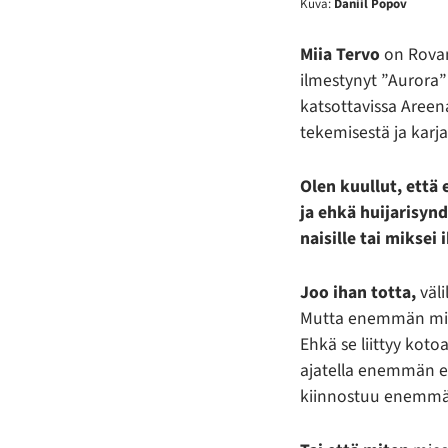
Kuva:
Daniil Popov
Miia Tervo
on Rovan
ilmestynyt ”Aurora”
katsottavissa Aree
tekemisestä ja karj
Olen kuullut, että
ja ehkä huijarisyn
naisille tai miksei 
Joo ihan totta,
väli
Mutta enemmän minu
Ehkä se liittyy kotoa
ajatella enemmän ett
kiinnostuu enemmän