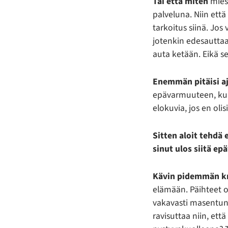
Tai että miten
mies 
palveluna. Niin että
tarkoitus siinä. Jos
jotenkin edesauttaa,
auta ketään. Eikä s
Enemmän pitäisi aj
epävarmuuteen, kun
elokuvia, jos en ol
Sitten aloit tehdä 
sinut ulos siitä 
Kävin pidemmän kr
elämään. Päihteet 
vakavasti masentunu
ravisuttaa niin, ett