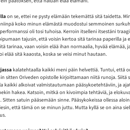
ein päätöksen, että haluan elää elämäni.
lla
on se, ettei ne pysty elämään tekemättä sitä taidetta. Minu
i, niinpä koko minun elämästä muodostui semmoinen surku
performanssi oli tosi tuhoisa. Kerroin itselleni itsestäni tra
oipumaan tajusin, että voisin kertoa sitä tarinaa paperilla ja 
 sitä tarinaa, vaan voisin elää ihan normaalia, hyvää elämää, ja
i elää sitä kaaosta, koska se veisi minut hautaan.
rjassa
kalatehtaalla kaikki meni päin helvettiä. Tuntui, että 
in sitten Oriveden opistolle kirjoittamaan niitä runoja. Siitä 
la kaikki alkoivat valmistautumaan pääsykoetehtäviin, ja ajat
ekin hakea. Katsoin, mitkä on kivoimpia tehtäviä, ja eloku
. Sitten satuin pääsemään sinne. Pääsykokeissa ollessa aloi
iesin, että tämä on se minun juttu. Mutta kyllä se on aina si
us.