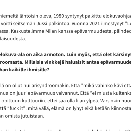
iemeltä lähtöisin oleva, 1980 syntynyt palkittu elokuvaohj
 voitti seitsemän Jussi-palkintoa. Vuonna 2021 ilmestynyt ”L
nassa. Keskustelimme Miian kanssa epävarmuudesta, päihdeo
alaisuudesta.
 elokuva-ala on aika armoton. Luin myös, että olet kärsi
droomasta. Millaisia vinkkejä haluaisit antaa epävarmuude
ihan kaikille ihmisille?
llä on ollut huijarisyndroomakin. Että ”mikä vahinko kävi et
a on juuri epävarmuus vaivannut. Että ”ei miusta kuitenk
 opittuun kulttuuriin, ettei saa olla liian ylpeä. Varsinkin nuo
ä “fuck it”: mitä väliä, elämä on lyhyt eikä ketään kiinnosta
 omista jutuistaan.