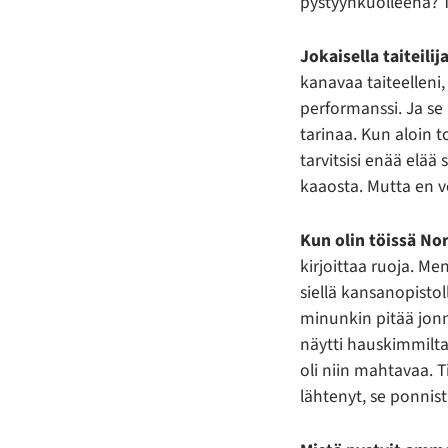
pystyynkuolleena? T
Jokaisella taiteilija
kanavaa taiteellen
performanssi. Ja se 
tarinaa. Kun aloin t
tarvitsisi enää elää
kaaosta. Mutta en vo
Kun olin töissä No
kirjoittaa ruoja. Men
siellä kansanopistol
minunkin pitää jonn
näytti hauskimmilta
oli niin mahtavaa. T
lähtenyt, se ponnist