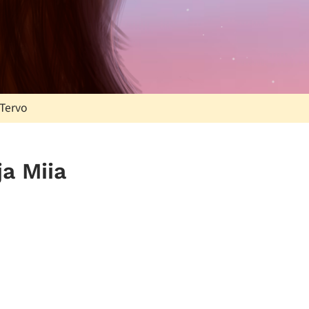
 Tervo
a Miia