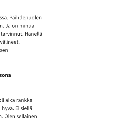
issä. Päihdepuolen
än. Ja on minua
 tarvinnut. Hänellä
uvälineet.
 sen
isona
oli aika rankka
hyvä. Ei siellä
. Olen sellainen