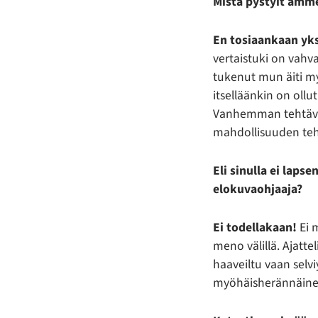
Mistä pystyit amme
En tosiaankaan yks
vertaistuki on vahv
tukenut mun äiti my
itselläänkin on ollut
Vanhemman tehtävä o
mahdollisuuden tehdä
Eli sinulla ei laps
elokuvaohjaaja?
Ei todellakaan!
Ei m
meno välillä. Ajattel
haaveiltu vaan selv
myöhäisherännäinen