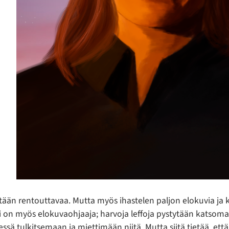
n
htään rentouttavaa. Mutta myös ihastelen paljon elokuvia ja 
 on myös elokuvaohjaaja; harvoja leffoja pystytään katsomaan
ssä tulkitsemaan ja miettimään niitä. Mutta siitä tietää, ett