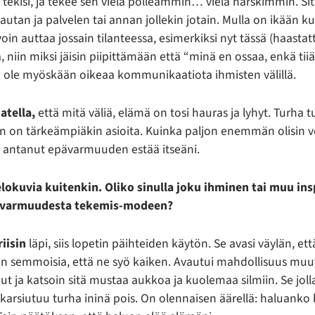
tekisi, ja tekee sen vielä polleammin… vielä härskimmin. Sit
 autan ja palvelen tai annan jollekin jotain. Mulla on ikään 
 voin auttaa jossain tilanteessa, esimerkiksi nyt tässä (haastat
 niin miksi jäisin piipittämään että “minä en ossaa, enkä tii
e ole myöskään oikeaa kommunikaatiota ihmisten välillä.
atella,
että mitä väliä, elämä on tosi hauras ja lyhyt. Turha 
 on tärkeämpiäkin asioita. Kuinka paljon enemmän olisin v
isi antanut epävarmuuden estää itseäni.
elokuvia kuitenkin. Oliko sinulla joku ihminen tai muu insp
epävarmuudesta tekemis-modeen?
iisin
läpi, siis lopetin päihteiden käytön. Se avasi väylän, 
on semmoisia, että ne syö kaiken. Avautui mahdollisuus muu
t ja katsoin sitä mustaa aukkoa ja kuolemaa silmiin. Se jolla
ä karsiutuu turha ininä pois. On olennaisen äärellä: haluanko 