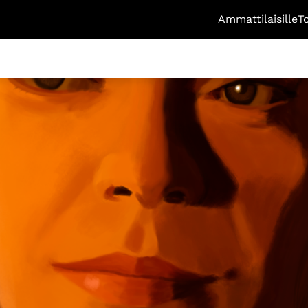
Ammattilaisille
T