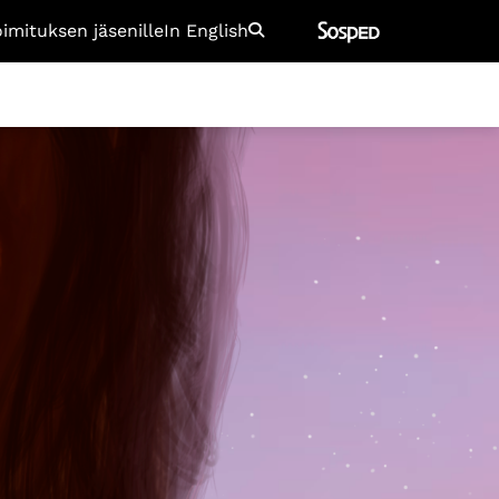
oimituksen jäsenille
In English
Etsi