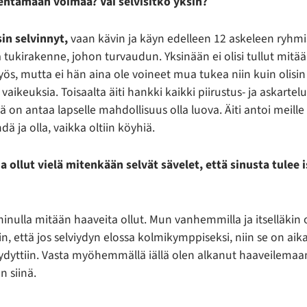
ntamaan voimaa? Vai selvisitkö yksin?
in selvinnyt,
vaan kävin ja käyn edelleen 12 askeleen ryhm
a tukirakenne, johon turvaudun. Yksinään ei olisi tullut mitä
ös, mutta ei hän aina ole voineet mua tukea niin kuin olisin
 vaikeuksia. Toisaalta äiti hankki kaikki piirustus- ja askartel
n antaa lapselle mahdollisuus olla luova. Äiti antoi meille
 ja olla, vaikka oltiin köyhiä.
ena ollut vielä mitenkään selvät sävelet, että sinusta tulee 
inulla mitään haaveita ollut. Mun vanhemmilla ja itselläkin 
in, että jos selviydyn elossa kolmikymppiseksi, niin se on aika 
iydyttiin. Vasta myöhemmällä iällä olen alkanut haaveilemaan
 siinä.