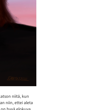
katson niitä, kun
 niin, ettei aleta
ä on hyvä elokuva,