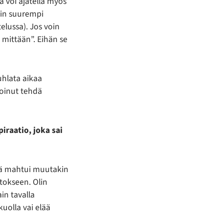
ä voi ajatella myös
kuin suurempi
telussa). Jos voin
ä mittään”. Eihän se
tuhlata aikaa
oinut tehdä
iraatio, joka sai
että mahtui muutakin
tokseen. Olin
in tavalla
kuolla vai elää