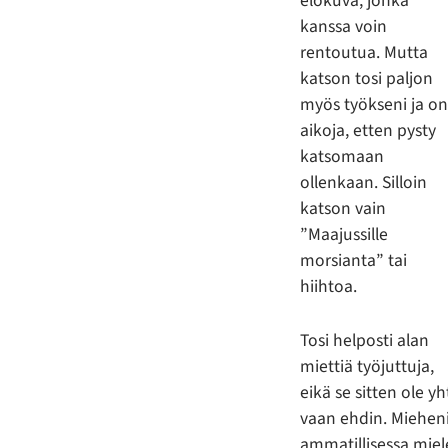
elokuva, jonka
kanssa voin
rentoutua. Mutta
katson tosi paljon
myös työkseni ja o
aikoja, etten pysty
katsomaan
ollenkaan. Silloin
katson vain
”Maajussille
morsianta” tai
hiihtoa.
Tosi helposti alan
miettiä työjuttuja,
eikä se sitten ole y
vaan ehdin. Mieheni
ammatillisessa miele