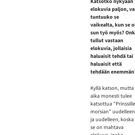
Katsotko nykyään
elokuvia paljon, va
tuntuuko se
vaikealta, kun se 
sun työ myös? On
tullut vastaan
elokuvia, jollaisia
haluaisit tehdä tai
haluaisit että
tehdään enemmän
Kyllä katson, mutta
aika monesti tulee
katsottua ”Prinssill
morsian” uudellee
ja uudelleen, koska
se on mahtava