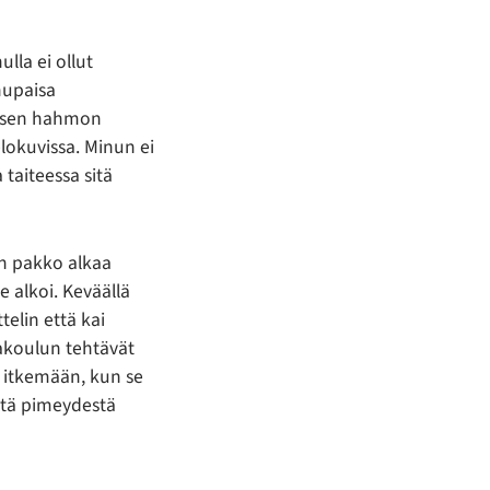
lla ei ollut
hupaisa
agisen hahmon
elokuvissa. Minun ei
 taiteessa sitä
on pakko alkaa
se alkoi. Keväällä
telin että kai
vakoulun tehtävät
n itkemään, kun se
eltä pimeydestä