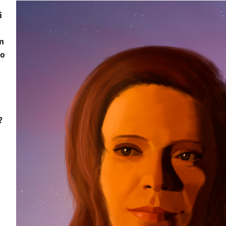
i
on
ko
?
e
n