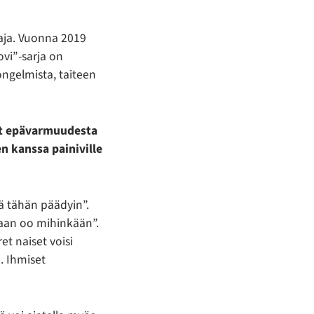
aaja. Vuonna 2019
ovi”-sarja on
ngelmista, taiteen
nyt epävarmuudesta
n kanssa painiville
tä tähän päädyin”.
aan oo mihinkään”.
ret naiset voisi
. Ihmiset