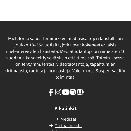
Mieletöntä valoa -toimituksen mediasisältöjen taustalla on
joukko 18–35-vuotiaita, jotka ovat kokeneet erilaisia
mielenterveyden haasteita. Mediatuotantoja on viimeisten 10
vuoden aikana tehty sekä yksin että tiimeissä. Toimituksessa
on tehty mm. lehteä, videotuotantoja, tapahtumien
striimausta, radiota ja podcasteja. Valo on osa Sosped-säätiön
toimintaa.
Facebook
Instagram
Youtube
Spotify
Linkki
sivuston
ulkopuolelle
Pikalinkit
Mediaa!
Tietoa meistä