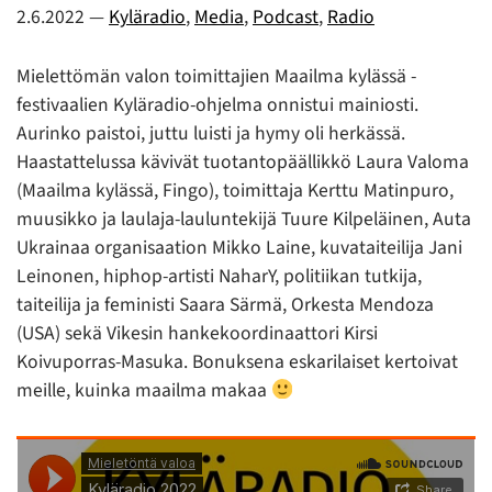
2.6.2022
—
Kyläradio
,
Media
,
Podcast
,
Radio
Mielettömän valon toimittajien Maailma kylässä -
festivaalien Kyläradio-ohjelma onnistui mainiosti.
Aurinko paistoi, juttu luisti ja hymy oli herkässä.
Haastattelussa kävivät tuotantopäällikkö Laura Valoma
(Maailma kylässä, Fingo), toimittaja Kerttu Matinpuro,
muusikko ja laulaja-lauluntekijä Tuure Kilpeläinen, Auta
Ukrainaa organisaation Mikko Laine, kuvataiteilija Jani
Leinonen, hiphop-artisti NaharY, politiikan tutkija,
taiteilija ja feministi Saara Särmä, Orkesta Mendoza
(USA) sekä Vikesin hankekoordinaattori Kirsi
Koivuporras-Masuka. Bonuksena eskarilaiset kertoivat
meille, kuinka maailma makaa