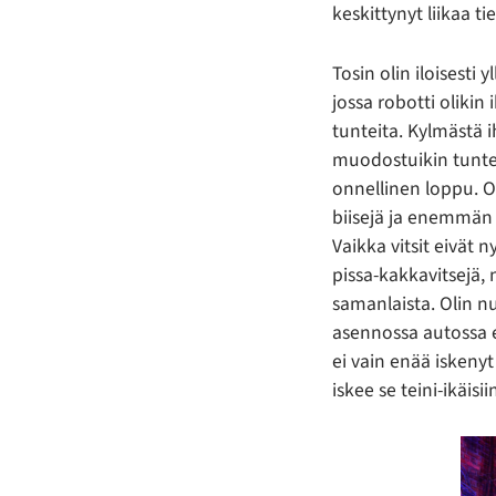
keskittynyt liikaa ti
Tosin olin iloisesti
jossa robotti olikin 
tunteita. Kylmästä 
muodostuikin tuntev
onnellinen loppu. O
biisejä ja enemmän m
Vaikka vitsit eivät n
pissa-kakkavitsejä, 
samanlaista. Olin 
asennossa autossa e
ei vain enää iskeny
iskee se teini-ikäis