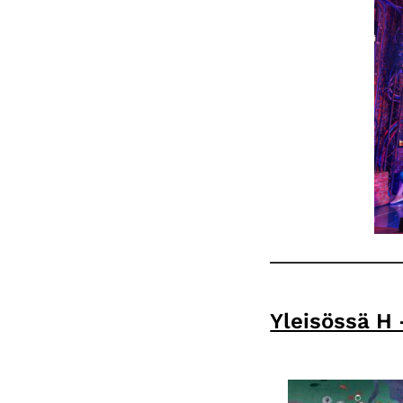
Yleisössä H 