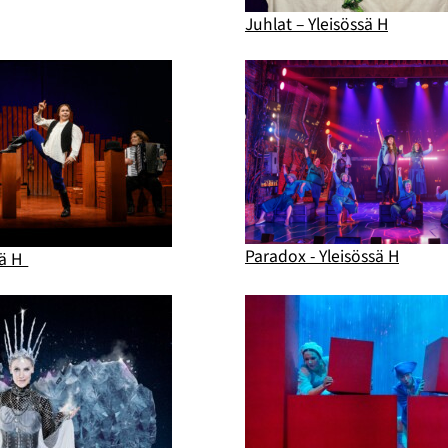
Juhlat – Yleisössä H
Paradox - Yleisössä H
sä H