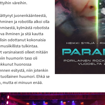
ettyihin väreihin.
 yllättynyt juonenkäänteestä,
ihminen ja robotilla alkoi olla
ihmisestä, kylmästä robotista
a ihminen ja sitä kautta
lisin odottanut kokonaisia
usiikillista tulkintaa.
yt varsinaisesti olleet mitään
niin huumorin taso oli
nukkunut huonossa
nnen esitystä, niin jotenkin
t tuollainen huumori. Ehkä se
iin, mutta ei minuun enää.