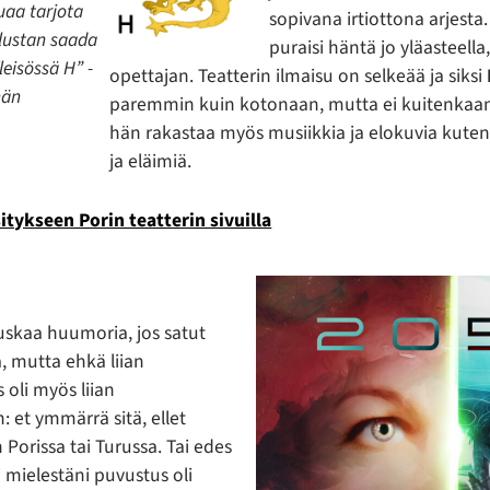
uaa tarjota
sopivana irtiottona arjesta
lustan saada
puraisi häntä jo yläasteella,
leisössä H” -
opettajan. Teatterin ilmaisu on selkeää ja siksi
hän
paremmin kuin kotonaan, mutta ei kuitenkaan
hän rakastaa myös musiikkia ja elokuvia kute
ja eläimiä.
tykseen Porin teatterin sivuilla
uskaa huumoria, jos satut
 mutta ehkä liian
s oli myös liian
: et ymmärrä sitä, ellet
Porissa tai Turussa. Tai edes
 mielestäni puvustus oli