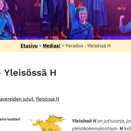
Etusivu
>
Mediaa!
>
Paradox - Yleisössä H
 Yleisössä H
avereiden jutut
,
Yleisössä H
rin teatteri
Yleisössä H
on juttusarja, j
yleisökokemuksistaan.
H
kok