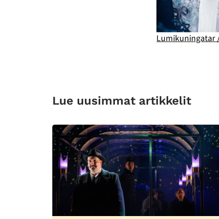
Lumikuningatar /
Lue uusimmat artikkelit