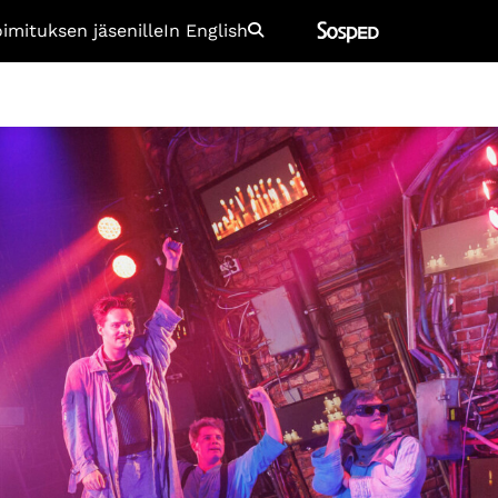
oimituksen jäsenille
In English
Etsi