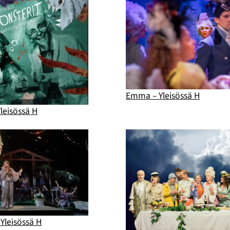
Emma – Yleisössä H
leisössä H
Yleisössä H