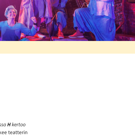
ossa
H
kertoo
ee teatterin