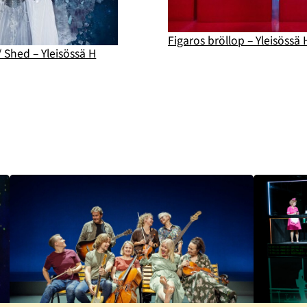
Figaros bröllop – Yleisössä 
 Shed – Yleisössä H