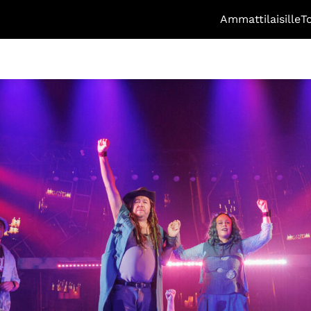
Ammattilaisille
T