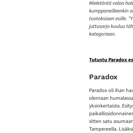
Mieletöntä valoa hal
kumppaneilleenkin a
tuotoksiaan esille. ”Y
juttusarja kuuluu tä
kategoriaan.
Tutustu Paradox esi
Paradox
Paradox oli ihan ha
olemaan humalassa,
yksinkertaista. Esity
paikallissidonnainen
sitten satu asumaan 
Tampereella. Lisäksi