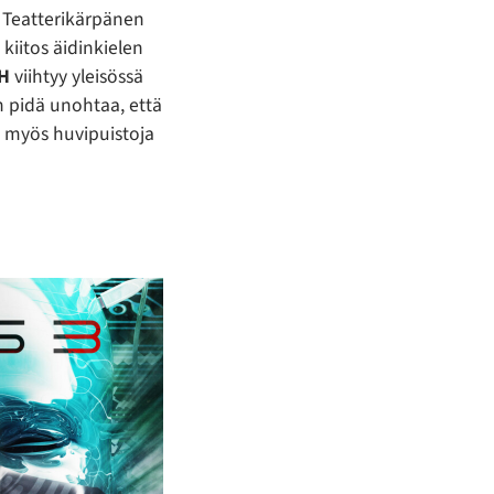
. Teatterikärpänen
 kiitos äidinkielen
H
viihtyy yleisössä
 pidä unohtaa, että
n myös huvipuistoja