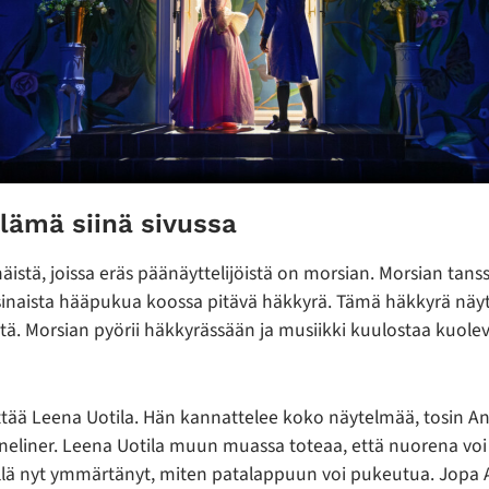
elämä siinä sivussa
häistä, joissa eräs päänäyttelijöistä on morsian. Morsian tans
sinaista hääpukua koossa pitävä häkkyrä. Tämä häkkyrä näyt
eltä. Morsian pyörii häkkyrässään ja musiikki kuulostaa kuole
ttää Leena Uotila. Hän kannattelee koko näytelmää, tosin An
liner. Leena Uotila muun muassa toteaa, että nuorena vo
llä nyt ymmärtänyt, miten patalappuun voi pukeutua. Jopa 