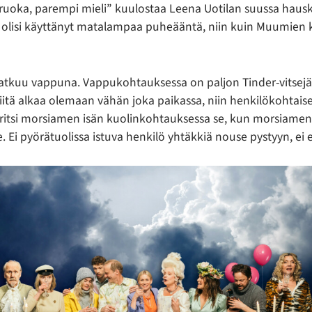
uoka, parempi mieli” kuulostaa Leena Uotilan suussa hauskal
n olisi käyttänyt matalampaa puheääntä, niin kuin Muumien
jatkuu vappuna. Vappukohtauksessa on paljon Tinder-vitsejä
iitä alkaa olemaan vähän joka paikassa, niin henkilökohtaises
iritsi morsiamen isän kuolinkohtauksessa se, kun morsiamen 
e. Ei pyörätuolissa istuva henkilö yhtäkkiä nouse pystyyn, ei