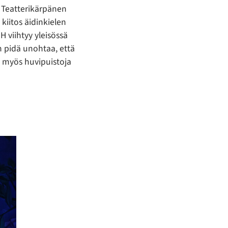
. Teatterikärpänen
 kiitos äidinkielen
 H viihtyy yleisössä
 pidä unohtaa, että
n myös huvipuistoja