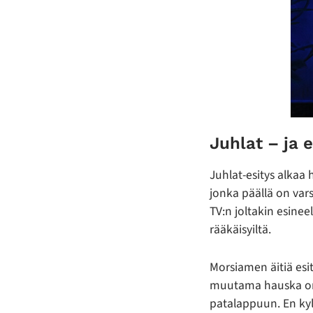
Juhlat – ja 
Juhlat-esitys alkaa 
jonka päällä on var
TV:n joltakin esine
rääkäisyiltä.
Morsiamen äitiä esi
muutama hauska one
patalappuun. En ky