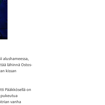
sii alushameessa,
tää lähinnä Ostos-
van kissan
tti Pääkkösellä on
i pukeutua
Atrian vanha