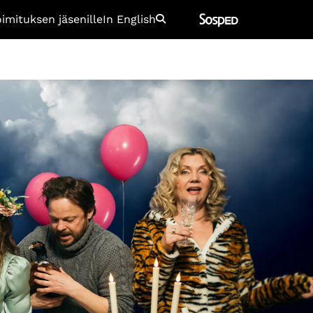
oimituksen jäsenille
In English
Etsi