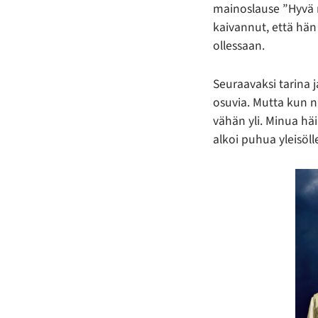
mainoslause ”Hyvä r
kaivannut, että hä
ollessaan.
Seuraavaksi tarina 
osuvia. Mutta kun n
vähän yli. Minua hä
alkoi puhua yleisöll