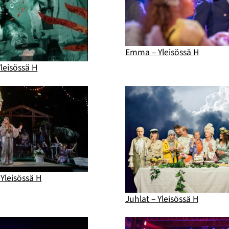
Emma – Yleisössä H
leisössä H
Yleisössä H
Juhlat – Yleisössä H