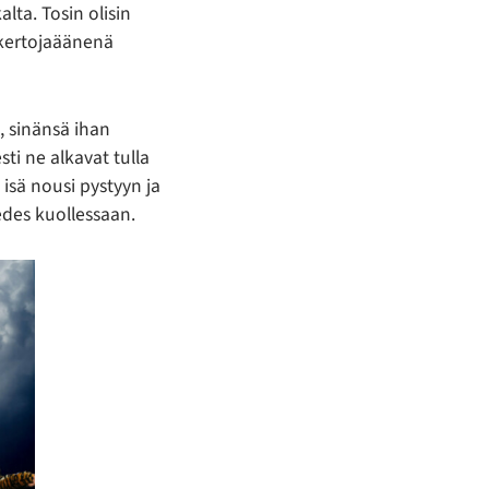
ta. Tosin olisin
 kertojaäänenä
, sinänsä ihan
ti ne alkavat tulla
isä nousi pystyyn ja
 edes kuollessaan.