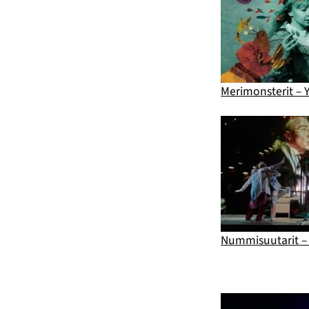
Merimonsterit – Y
Nummisuutarit – 