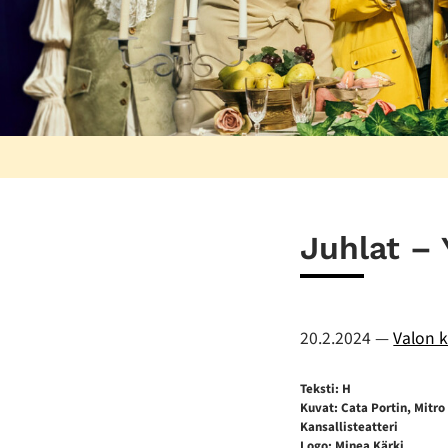
Juhlat – 
20.2.2024
—
Valon k
Teksti: H
Kuvat: Cata Portin, Mitr
Kansallisteatteri
Logo: Minea Kärki