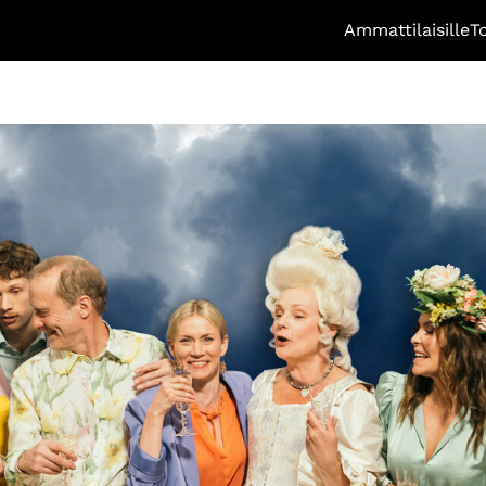
Ammattilaisille
T