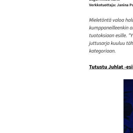
Verkkotuottaja: Janina P
Mieletöntä valoa hal
kumppaneilleenkin a
tuotoksiaan esille. ”Y
juttusarja kuuluu tä
kategoriaan.
Tutustu Juhlat -esi