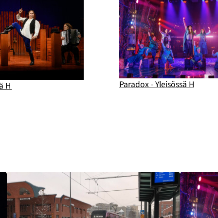
Paradox - Yleisössä H
sä H