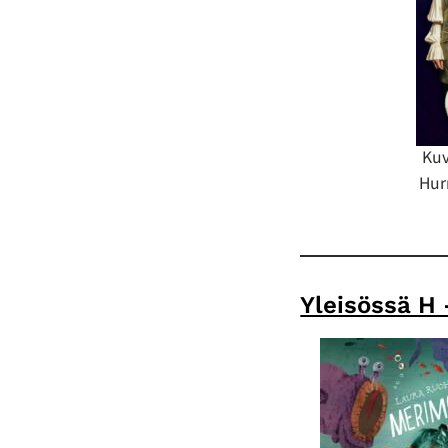
Kuv
Hur
Yleisössä H 