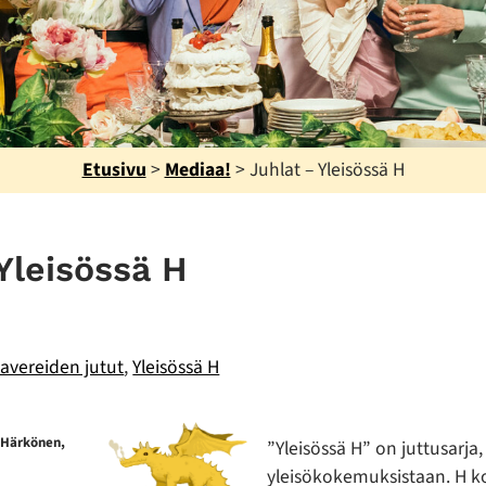
Etusivu
>
Mediaa!
>
Juhlat – Yleisössä H
Yleisössä H
avereiden jutut
,
Yleisössä H
o Härkönen,
”Yleisössä H” on juttusarja,
yleisökokemuksistaan. H ko