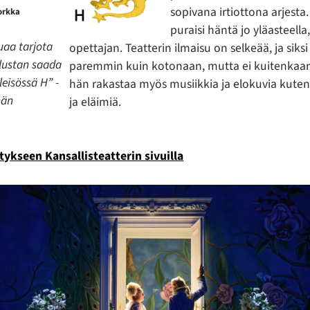
sopivana irtiottona arjesta
orkka
puraisi häntä jo yläasteella,
uaa tarjota
opettajan. Teatterin ilmaisu on selkeää, ja siksi
lustan saada
paremmin kuin kotonaan, mutta ei kuitenkaan
leisössä H” -
hän rakastaa myös musiikkia ja elokuvia kute
hän
ja eläimiä.
tykseen Kansallisteatterin sivuilla