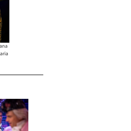
hana
aria