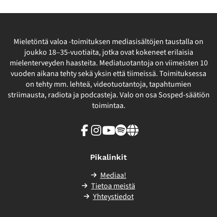
Mieletöntä valoa -toimituksen mediasisältöjen taustalla on
joukko 18–35-vuotiaita, jotka ovat kokeneet erilaisia
mielenterveyden haasteita. Mediatuotantoja on viimeisten 10
vuoden aikana tehty sekä yksin että tiimeissä. Toimituksessa
on tehty mm. lehteä, videotuotantoja, tapahtumien
striimausta, radiota ja podcasteja. Valo on osa Sosped-säätiön
toimintaa.
Facebook
Instagram
Youtube
Spotify
Linkki
sivuston
ulkopuolelle
Pikalinkit
Mediaa!
Tietoa meistä
Yhteystiedot