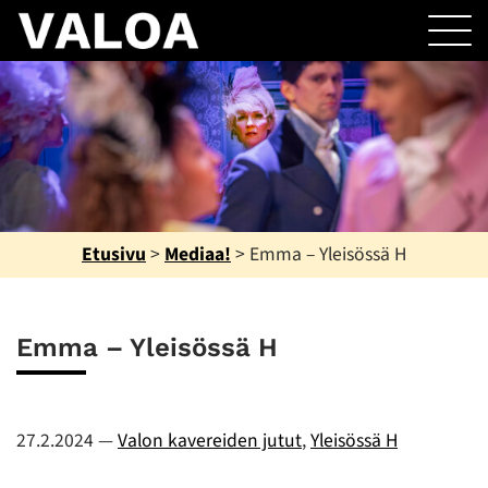
Etusivu
>
Mediaa!
>
Emma – Yleisössä H
Emma – Yleisössä H
27.2.2024
—
Valon kavereiden jutut
,
Yleisössä H