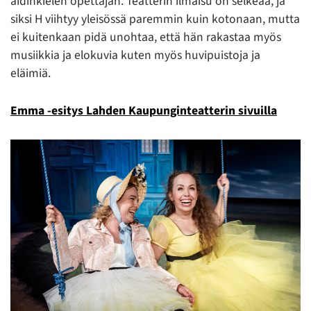
äidinkielen opettajan. Teatterin ilmaisu on selkeää, ja
siksi H viihtyy yleisössä paremmin kuin kotonaan, mutta
ei kuitenkaan pidä unohtaa, että hän rakastaa myös
musiikkia ja elokuvia kuten myös huvipuistoja ja
eläimiä.
Emma -esitys Lahden Kaupunginteatterin sivuilla