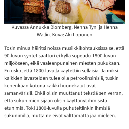
Kuvassa Annukka Blomberg, Nenna Tyni ja Henna
Wallin. Kuva: Aki Loponen
Tosin minua häiritsi noissa musiikkikohtauksissa se, että
90-luvun syntetisaattori ei kyllä sopeudu 1800-luvun
miljööseen, eikä vaaleanpunainen miesten pukukaan.
En usko, että 1800-luvulla käytettiin sellaisia. Ja miksi
kaikkien lavasteiden tulee olla petroolinsinisiä, tuskin
kenenkään kotona kaikki huonekalut ovat
samanvärisiä. Ehkä olisin muuttanut tekstiä sen verran,
että sukunimien sijaan olisin käyttänyt ihmisistä
etunimiä. Toki 1800-luvulla puhuteltiinkin ihmisiä
sukunimillä, mutta ne eivät välttämättä jää mieleen.