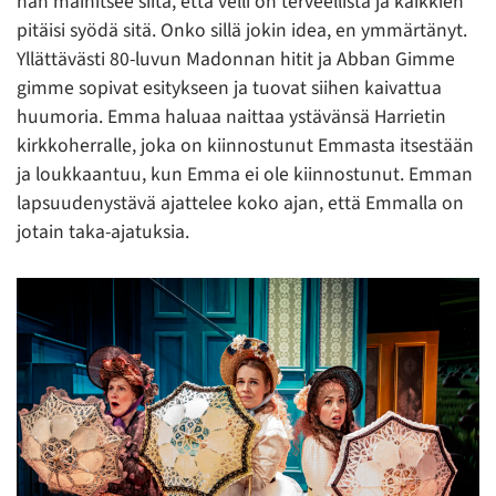
hän mainitsee siitä, että velli on terveellistä ja kaikkien
pitäisi syödä sitä. Onko sillä jokin idea, en ymmärtänyt.
Yllättävästi 80-luvun Madonnan hitit ja Abban Gimme
gimme sopivat esitykseen ja tuovat siihen kaivattua
huumoria. Emma haluaa naittaa ystävänsä Harrietin
kirkkoherralle, joka on kiinnostunut Emmasta itsestään
ja loukkaantuu, kun Emma ei ole kiinnostunut. Emman
lapsuudenystävä ajattelee koko ajan, että Emmalla on
jotain taka-ajatuksia.