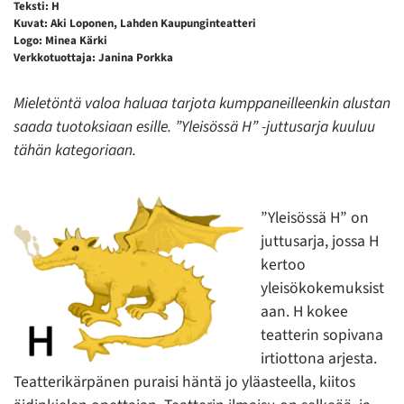
Teksti: H
Kuvat: Aki Loponen, Lahden Kaupunginteatteri
Logo: Minea Kärki
Verkkotuottaja: Janina Porkka
Mieletöntä valoa haluaa tarjota kumppaneilleenkin alustan
saada tuotoksiaan esille. ”Yleisössä H” -juttusarja kuuluu
tähän kategoriaan.
”Yleisössä H” on
juttusarja, jossa H
kertoo
yleisökokemuksist
aan. H kokee
teatterin sopivana
irtiottona arjesta.
Teatterikärpänen puraisi häntä jo yläasteella, kiitos