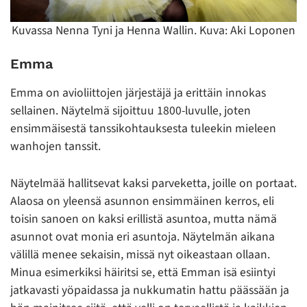
Kuvassa Nenna Tyni ja Henna Wallin. Kuva: Aki Loponen
Emma
Emma on avioliittojen järjestäjä ja erittäin innokas
sellainen. Näytelmä sijoittuu 1800-luvulle, joten
ensimmäisestä tanssikohtauksesta tuleekin mieleen
wanhojen tanssit.
Näytelmää hallitsevat kaksi parveketta, joille on portaat.
Alaosa on yleensä asunnon ensimmäinen kerros, eli
toisin sanoen on kaksi erillistä asuntoa, mutta nämä
asunnot ovat monia eri asuntoja. Näytelmän aikana
välillä menee sekaisin, missä nyt oikeastaan ollaan.
Minua esimerkiksi häiritsi se, että Emman isä esiintyi
jatkavasti yöpaidassa ja nukkumatin hattu päässään ja