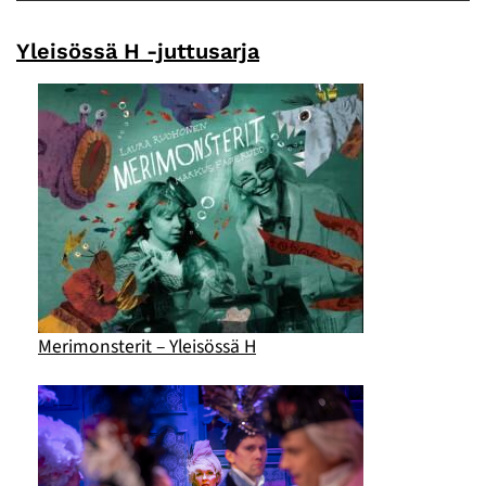
Yleisössä H -juttusarja
Merimonsterit – Yleisössä H