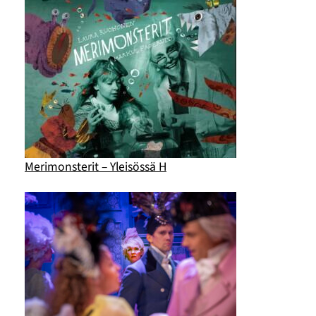
Merimonsterit – Yleisössä H