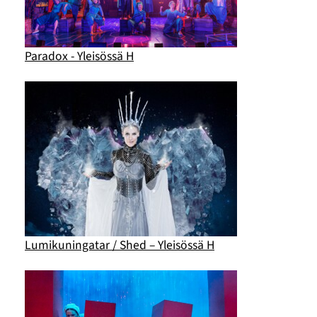
Paradox - Yleisössä H
Lumikuningatar / Shed – Yleisössä H