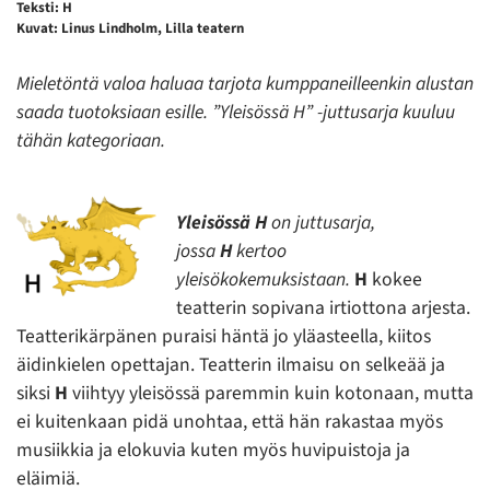
Teksti: H
Kuvat: Linus Lindholm, Lilla teatern
Mieletöntä valoa haluaa tarjota kumppaneilleenkin alustan
saada tuotoksiaan esille. ”Yleisössä H” -juttusarja kuuluu
tähän kategoriaan.
Yleisössä H
on juttusarja,
jossa
H
kertoo
yleisökokemuksistaan.
H
kokee
teatterin sopivana irtiottona arjesta.
Teatterikärpänen puraisi häntä jo yläasteella, kiitos
äidinkielen opettajan. Teatterin ilmaisu on selkeää ja
siksi
H
viihtyy yleisössä paremmin kuin kotonaan, mutta
ei kuitenkaan pidä unohtaa, että hän rakastaa myös
musiikkia ja elokuvia kuten myös huvipuistoja ja
eläimiä.