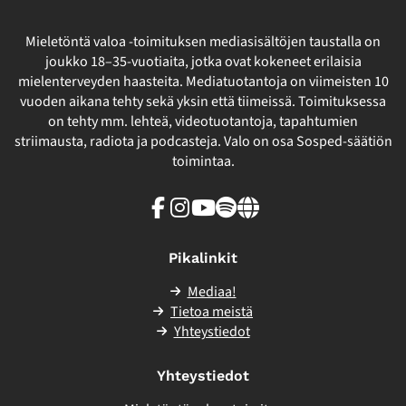
Mieletöntä valoa -toimituksen mediasisältöjen taustalla on
joukko 18–35-vuotiaita, jotka ovat kokeneet erilaisia
mielenterveyden haasteita. Mediatuotantoja on viimeisten 10
vuoden aikana tehty sekä yksin että tiimeissä. Toimituksessa
on tehty mm. lehteä, videotuotantoja, tapahtumien
striimausta, radiota ja podcasteja. Valo on osa Sosped-säätiön
toimintaa.
Facebook
Instagram
Youtube
Spotify
Linkki
sivuston
ulkopuolelle
Pikalinkit
Mediaa!
Tietoa meistä
Yhteystiedot
Yhteystiedot