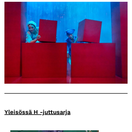
Yleisössä H -juttusarja