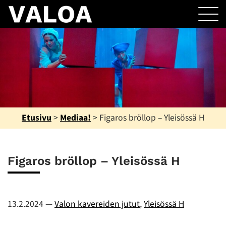
Etusivu
>
Mediaa!
>
Figaros bröllop – Yleisössä H
Figaros bröllop – Yleisössä H
13.2.2024
—
Valon kavereiden jutut
,
Yleisössä H