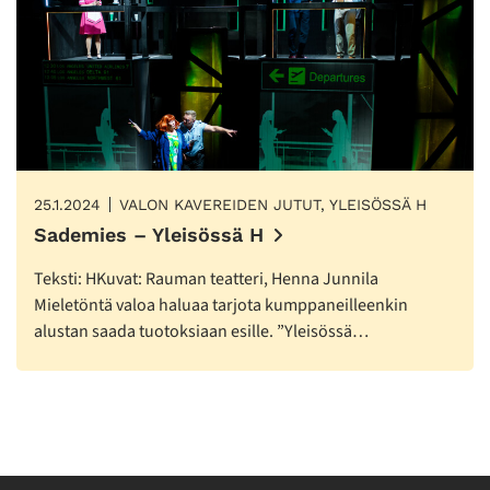
25.1.2024
VALON KAVEREIDEN JUTUT, YLEISÖSSÄ H
Sademies – Yleisössä H
Teksti: HKuvat: Rauman teatteri, Henna Junnila
Mieletöntä valoa haluaa tarjota kumppaneilleenkin
alustan saada tuotoksiaan esille. ”Yleisössä…