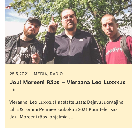
25.5.2021
MEDIA, RADIO
Jou! Moreeni Räps – Vieraana Leo Luxxxus
Vieraana: Leo LuxxxusHaastattelussa: DejavuJuontajina:
Lil’ E & Tommi PehmeeToukokuu 2021 Kuuntele lisää
Jou! Moreeni räps -ohjelmia:…