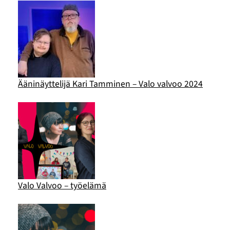
Ääninäyttelijä Kari Tamminen – Valo valvoo 2024
Valo Valvoo – työelämä