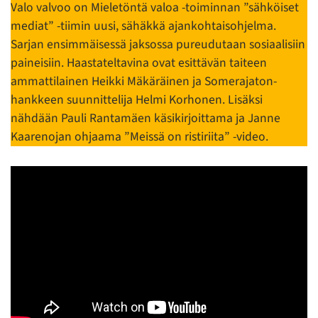
Valo valvoo on Mieletöntä valoa -toiminnan ”sähköiset
mediat” -tiimin uusi, sähäkkä ajankohtaisohjelma.
Sarjan ensimmäisessä jaksossa pureudutaan sosiaalisiin
paineisiin. Haastateltavina ovat esittävän taiteen
ammattilainen Heikki Mäkäräinen ja Somerajaton-
hankkeen suunnittelija Helmi Korhonen. Lisäksi
nähdään Pauli Rantamäen käsikirjoittama ja Janne
Kaarenojan ohjaama ”Meissä on ristiriita” -video.