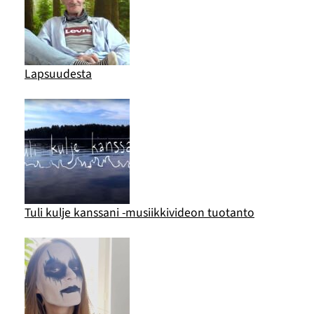
Lapsuudesta
Tuli kulje kanssani -musiikkivideon tuotanto