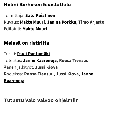
Helmi Korhosen haastattelu
Toimittaja:
Satu Koistinen
Kuvaus:
Makte Muuri,
Janina Porkka
, Timo Arjasto
Editointi:
Makte Muuri
Meissä on ristiriita
Teksti:
Pauli Rantamäki
Toteutus:
Janne Kaarenoja
, Roosa Tiensuu
Äänen jälkityöt:
Jussi Kiova
Rooleissa:
Roosa Tiensuu, Jussi Kiova,
Janne
Kaarenoja
Tutustu Valo valvoo ohjelmiin