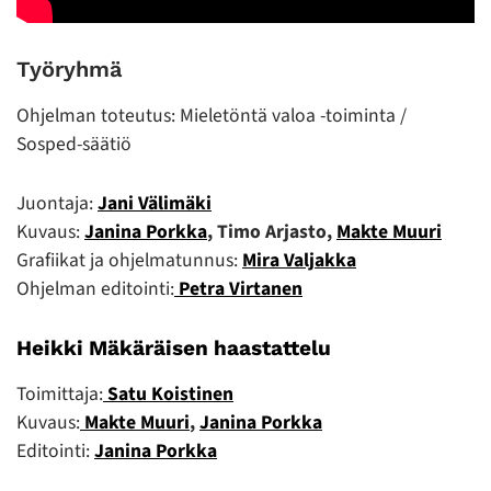
Työryhmä
Ohjelman toteutus: Mieletöntä valoa -toiminta /
Sosped-säätiö
Juontaja:
Jani Välimäki
Kuvaus:
Janina Porkka
, Timo Arjasto,
Makte Muuri
Grafiikat ja ohjelmatunnus:
Mira Valjakka
Ohjelman editointi:
Petra Virtanen
Heikki Mäkäräisen haastattelu
Toimittaja:
Satu Koistinen
Kuvaus:
Makte Muuri
,
Janina Porkka
Editointi:
Janina Porkka