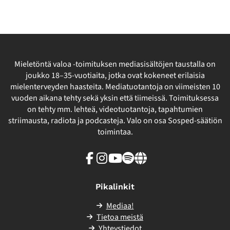
Mieletöntä valoa -toimituksen mediasisältöjen taustalla on
joukko 18–35-vuotiaita, jotka ovat kokeneet erilaisia
mielenterveyden haasteita. Mediatuotantoja on viimeisten 10
vuoden aikana tehty sekä yksin että tiimeissä. Toimituksessa
on tehty mm. lehteä, videotuotantoja, tapahtumien
striimausta, radiota ja podcasteja. Valo on osa Sosped-säätiön
toimintaa.
Facebook
Instagram
Youtube
Spotify
Linkki
sivuston
ulkopuolelle
Pikalinkit
Mediaa!
Tietoa meistä
Yhteystiedot