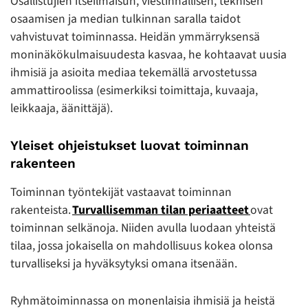
Osallistujien itseilmaisun, viestinnällisen, teknisen
osaamisen ja median tulkinnan saralla taidot
vahvistuvat toiminnassa. Heidän ymmärryksensä
moninäkökulmaisuudesta kasvaa, he kohtaavat uusia
ihmisiä ja asioita mediaa tekemällä arvostetussa
ammattiroolissa (esimerkiksi toimittaja, kuvaaja,
leikkaaja, äänittäjä).
Yleiset ohjeistukset luovat toiminnan
rakenteen
Toiminnan työntekijät vastaavat toiminnan
rakenteista.
Turvallisemman tilan periaatteet
ovat
toiminnan selkänoja. Niiden avulla luodaan yhteistä
tilaa, jossa jokaisella on mahdollisuus kokea olonsa
turvalliseksi ja hyväksytyksi omana itsenään.
Ryhmätoiminnassa on monenlaisia ihmisiä ja heistä