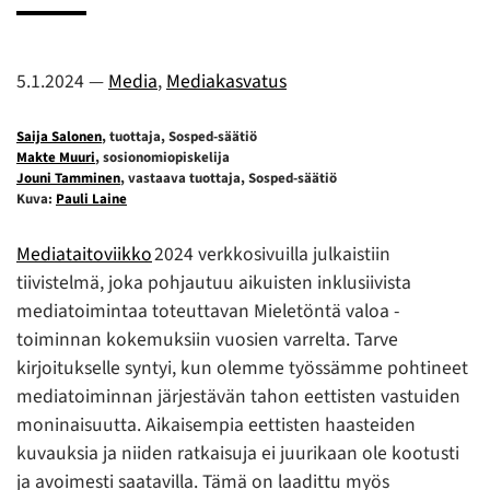
5.1.2024
—
Media
,
Mediakasvatus
Saija Salonen
, tuottaja, Sosped-säätiö
Makte Muuri
, sosionomiopiskelija
Jouni Tamminen
, vastaava tuottaja, Sosped-säätiö
Kuva:
Pauli Laine
Mediataitoviikko
2024 verkkosivuilla julkaistiin
tiivistelmä, joka pohjautuu aikuisten inklusiivista
mediatoimintaa toteuttavan Mieletöntä valoa -
toiminnan kokemuksiin vuosien varrelta. Tarve
kirjoitukselle syntyi, kun olemme työssämme pohtineet
mediatoiminnan järjestävän tahon eettisten vastuiden
moninaisuutta. Aikaisempia eettisten haasteiden
kuvauksia ja niiden ratkaisuja ei juurikaan ole kootusti
ja avoimesti saatavilla. Tämä on laadittu myös