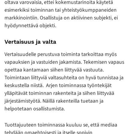
oltava varovaisia, ettei kokemustarinoita käytetä
esimerkiksi toiminnan tai yhteistyökumppaneiden
markkinointiin. Osallistuja on aktiivinen subjekti, ei
hyödynnettävä objekti.
Vertaisuus ja valta
Vertaisuudelle perustuva toiminta tarkoittaa myös
vapauksien ja vastuiden jakamista. Tekemisen vapaus
opettaa kantamaan siihen liittyvää vastuuta.
Toimintaan liittyviä valtasuhteita on hyvä tunnistaa ja
keskustella niistä. Arjen toiminnassa työntekijät
ylläpitävät toiminnan rakenteita ja siihen liittyvää
järjestämistyötä. Näillä rakenteilla tuetaan ja
helpotetaan osallistumista.
Tuottajuuteen toiminnassa kuuluu se, että mediaa
tehdään omaehtoisesti ja itselle sopivin