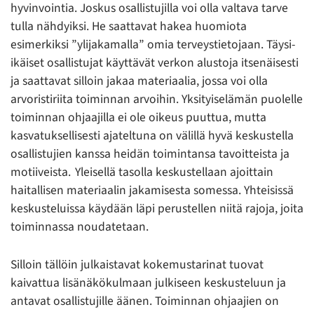
hyvinvointia. Joskus osallistujilla voi olla valtava tarve
tulla nähdyiksi. He saattavat hakea huomiota
esimerkiksi ”ylijakamalla” omia terveystietojaan. Täysi-
ikäiset osallistujat käyttävät verkon alustoja itsenäisesti
ja saattavat silloin jakaa materiaalia, jossa voi olla
arvoristiriita toiminnan arvoihin. Yksityiselämän puolelle
toiminnan ohjaajilla ei ole oikeus puuttua, mutta
kasvatuksellisesti ajateltuna on välillä hyvä keskustella
osallistujien kanssa heidän toimintansa tavoitteista ja
motiiveista. Yleisellä tasolla keskustellaan ajoittain
haitallisen materiaalin jakamisesta somessa. Yhteisissä
keskusteluissa käydään läpi perustellen niitä rajoja, joita
toiminnassa noudatetaan.
Silloin tällöin julkaistavat kokemustarinat tuovat
kaivattua lisänäkökulmaan julkiseen keskusteluun ja
antavat osallistujille äänen. Toiminnan ohjaajien on