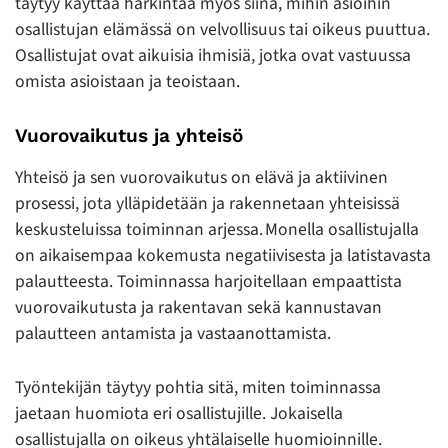
täytyy käyttää harkintaa myös siinä, mihin asioihin
osallistujan elämässä on velvollisuus tai oikeus puuttua.
Osallistujat ovat aikuisia ihmisiä, jotka ovat vastuussa
omista asioistaan ja teoistaan.
Vuorovaikutus ja yhteisö
Yhteisö ja sen vuorovaikutus on elävä ja aktiivinen
prosessi, jota ylläpidetään ja rakennetaan yhteisissä
keskusteluissa toiminnan arjessa. Monella osallistujalla
on aikaisempaa kokemusta negatiivisesta ja latistavasta
palautteesta. Toiminnassa harjoitellaan empaattista
vuorovaikutusta ja rakentavan sekä kannustavan
palautteen antamista ja vastaanottamista.
Työntekijän täytyy pohtia sitä, miten toiminnassa
jaetaan huomiota eri osallistujille. Jokaisella
osallistujalla on oikeus yhtälaiselle huomioinnille.