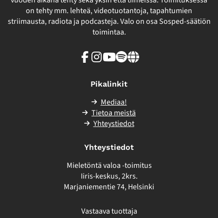
vuoden aikana tehty sekä yksin että tiimeissä. Toimituksessa
on tehty mm. lehteä, videotuotantoja, tapahtumien
striimausta, radiota ja podcasteja. Valo on osa Sosped-säätiön
toimintaa.
Facebook
Instagram
Youtube
Spotify
Linkki
sivuston
ulkopuolelle
Pikalinkit
Mediaa!
Tietoa meistä
Yhteystiedot
Yhteystiedot
Mieletöntä valoa -toimitus
Iiris-keskus, 2krs.
Marjaniementie 74, Helsinki
Vastaava tuottaja