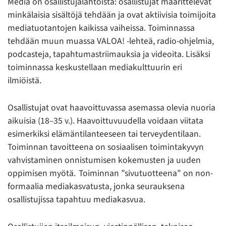
Media on osallistujalähtöistä: osallistujat määrittelevät
minkälaisia sisältöjä tehdään ja ovat aktiivisia toimijoita
mediatuotantojen kaikissa vaiheissa. Toiminnassa
tehdään muun muassa VALOA! -lehteä, radio-ohjelmia,
podcasteja, tapahtumastriimauksia ja videoita. Lisäksi
toiminnassa keskustellaan mediakulttuurin eri
ilmiöistä.
Osallistujat ovat haavoittuvassa asemassa olevia nuoria
aikuisia (18–35 v.). Haavoittuvuudella voidaan viitata
esimerkiksi elämäntilanteeseen tai terveydentilaan.
Toiminnan tavoitteena on sosiaalisen toimintakyvyn
vahvistaminen onnistumisen kokemusten ja uuden
oppimisen myötä. Toiminnan ”sivutuotteena” on non-
formaalia mediakasvatusta, jonka seurauksena
osallistujissa tapahtuu mediakasvua.