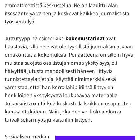
ammattieettistä keskustelua. Ne on laadittu alan
itsesääntelyä varten ja koskevat kaikkea journalistista
työskentelyä.
Juttutyyppinä esimerkiksi
kokemustarinat
ovat
haastavia, sillä ne eivät ole tyypillistä journalismia, vaan
omakohtaisia kokemuksia. Periaatteena on silloin hyvä
muistaa suojata osallistujan omaa yksityisyys, eli
häivyttää jutusta mahdollisesti häneen liittyviä
tunnistettavia tietoja, käyttää nimimerkkiä sekä
varmistaa, ettei hän kerro lähipiiriinsä liittyvien
henkilöiden yksityisyyttä loukkaavaa materiaalia.
Julkaisuista on tärkeä keskustella kaikkien osapuolten
kanssa etukäteen. Näin jokainen voi kokea olonsa
turvalliseksi myös julkaisuihin liittyen.
Sosiaalisen median