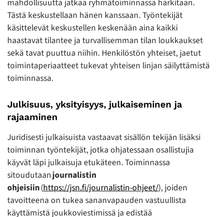
mahdollisuutta jatkaa ryhmätoiminnassa harkitaan.
Tästä keskustellaan hänen kanssaan. Työntekijät
käsittelevät keskustellen keskenään aina kaikki
haastavat tilantee ja turvallisemman tilan loukkaukset
sekä tavat puuttua niihin. Henkilöstön yhteiset, jaetut
toimintaperiaatteet tukevat yhteisen linjan säilyttämistä
toiminnassa.
Julkisuus, yksityisyys, julkaiseminen ja
rajaaminen
Juridisesti julkaisuista vastaavat sisällön tekijän lisäksi
toiminnan työntekijät, jotka ohjatessaan osallistujia
käyvät läpi julkaisuja etukäteen. Toiminnassa
sitoudutaan
journalistin
ohjeisiin
(
https://jsn.fi/journalistin-ohjeet/
), joiden
tavoitteena on tukea sananvapauden vastuullista
käyttämistä joukkoviestimissä ja edistää