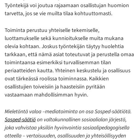
Työntekijä voi joutua rajaamaan osallistujan huomion
tarvetta, jos se vie muilta tilaa kohtuuttomasti.
Toiminta perustuu yhteiselle tekemiselle,
luottamukselle sekä kunnioitukselle muita mukana
olevia kohtaan. Joskus työntekijän täytyy huolehtia
tarkkaan, että nämä asiat toteutuvat ja perustella omaa
toimintaansa esimerkiksi turvallisemman tilan
periaatteiden kautta. Yhteinen keskustelu ja osallisuus
ovat tärkeässä roolissa toiminnassa. Kaikkien
osallistujien toiveisiin ja haasteisiin pyritään
vastaamaan mahdollisimman hyvin.
Mieletöntä valoa –mediatoiminta on osa Sosped-säätiötä.
Sosped-säätiö
on valtakunnallinen sosiaalialan järjestö,
joka vahvistaa yksilön hyvinvointia sosiaalipedagogisella
otteella – vertaisuuden, osallisuuden ja yhteisöllisyyden