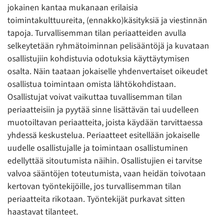
jokainen kantaa mukanaan erilaisia
toimintakulttuureita, (ennakko)käsityksiä ja viestinnän
tapoja. Turvallisemman tilan periaatteiden avulla
selkeytetään ryhmätoiminnan pelisääntöjä ja kuvataan
osallistujiin kohdistuvia odotuksia käyttäytymisen
osalta. Näin taataan jokaiselle yhdenvertaiset oikeudet
osallistua toimintaan omista lähtökohdistaan.
Osallistujat voivat vaikuttaa tuvallisemman tilan
periaatteisiin ja pyytää sinne lisättävän tai uudelleen
muotoiltavan periaatteita, joista käydään tarvittaessa
yhdessä keskustelua. Periaatteet esitellään jokaiselle
uudelle osallistujalle ja toimintaan osallistuminen
edellyttää sitoutumista näihin. Osallistujien ei tarvitse
valvoa sääntöjen toteutumista, vaan heidän toivotaan
kertovan työntekijöille, jos turvallisemman tilan
periaatteita rikotaan. Työntekijät purkavat sitten
haastavat tilanteet.