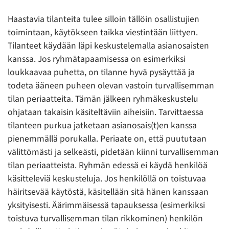
Haastavia tilanteita tulee silloin tällöin osallistujien
toimintaan, käytökseen taikka viestintään liittyen.
Tilanteet käydään läpi keskustelemalla asianosaisten
kanssa. Jos ryhmätapaamisessa on esimerkiksi
loukkaavaa puhetta, on tilanne hyvä pysäyttää ja
todeta ääneen puheen olevan vastoin turvallisemman
tilan periaatteita. Tämän jälkeen ryhmäkeskustelu
ohjataan takaisin käsiteltäviin aiheisiin. Tarvittaessa
tilanteen purkua jatketaan asianosais(t)en kanssa
pienemmällä porukalla. Periaate on, että puututaan
välittömästi ja selkeästi, pidetään kiinni turvallisemman
tilan periaatteista. Ryhmän edessä ei käydä henkilöä
käsitteleviä keskusteluja. Jos henkilöllä on toistuvaa
häiritsevää käytöstä, käsitellään sitä hänen kanssaan
yksityisesti. Äärimmäisessä tapauksessa (esimerkiksi
toistuva turvallisemman tilan rikkominen) henkilön