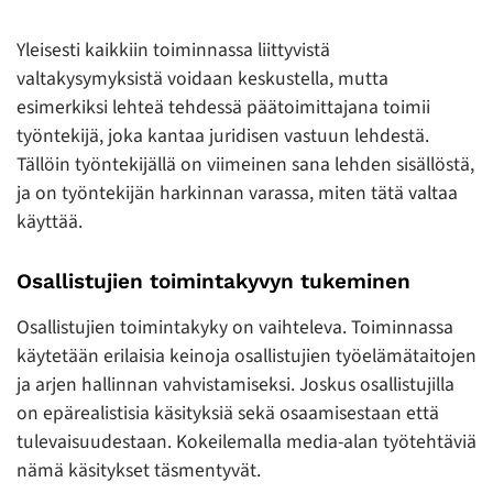
Yleisesti kaikkiin toiminnassa liittyvistä
valtakysymyksistä voidaan keskustella, mutta
esimerkiksi lehteä tehdessä päätoimittajana toimii
työntekijä, joka kantaa juridisen vastuun lehdestä.
Tällöin työntekijällä on viimeinen sana lehden sisällöstä,
ja on työntekijän harkinnan varassa, miten tätä valtaa
käyttää.
Osallistujien toimintakyvyn tukeminen
Osallistujien toimintakyky on vaihteleva. Toiminnassa
käytetään erilaisia keinoja osallistujien työelämätaitojen
ja arjen hallinnan vahvistamiseksi. Joskus osallistujilla
on epärealistisia käsityksiä sekä osaamisestaan että
tulevaisuudestaan. Kokeilemalla media-alan työtehtäviä
nämä käsitykset täsmentyvät.