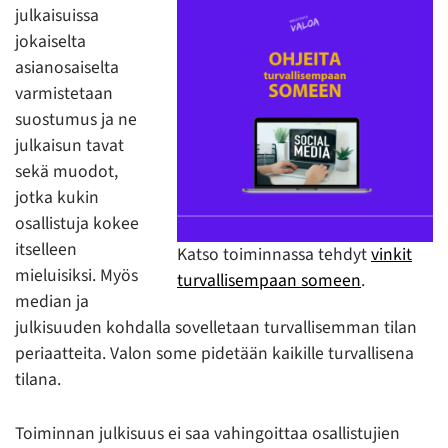
julkaisuissa
jokaiselta
asianosaiselta
varmistetaan
suostumus ja ne
julkaisun tavat
sekä muodot,
jotka kukin
osallistuja kokee
itselleen
Katso toiminnassa tehdyt
vinkit
mieluisiksi. Myös
turvallisempaan someen
.
median ja
julkisuuden kohdalla sovelletaan turvallisemman tilan
periaatteita. Valon some pidetään kaikille turvallisena
tilana.
Toiminnan julkisuus ei saa vahingoittaa osallistujien