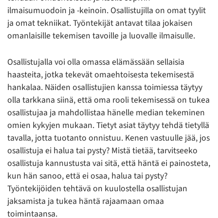
ilmaisumuodoin ja -keinoin. Osallistujilla on omat tyylit
ja omat tekniikat. Työntekijät antavat tilaa jokaisen
omanlaisille tekemisen tavoille ja luovalle ilmaisulle.
Osallistujalla voi olla omassa elämässään sellaisia
haasteita, jotka tekevät omaehtoisesta tekemisestä
hankalaa. Näiden osallistujien kanssa toimiessa täytyy
olla tarkkana siinä, että oma rooli tekemisessä on tukea
osallistujaa ja mahdollistaa hänelle median tekeminen
omien kykyjen mukaan. Tietyt asiat täytyy tehdä tietyllä
tavalla, jotta tuotanto onnistuu. Kenen vastuulle jää, jos
osallistuja ei halua tai pysty? Mistä tietää, tarvitseeko
osallistuja kannustusta vai sitä, että häntä ei painosteta,
kun hän sanoo, että ei osaa, halua tai pysty?
Työntekijöiden tehtävä on kuulostella osallistujan
jaksamista ja tukea häntä rajaamaan omaa
toimintaansa.