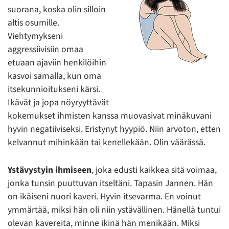
suorana, koska olin silloin
altis osumille.
Viehtymykseni
aggressiivisiin omaa
etuaan ajaviin henkilöihin
kasvoi samalla, kun oma
itsekunnioitukseni kärsi.
Ikävät ja jopa nöyryyttävät
kokemukset ihmisten kanssa muovasivat minäkuvani
hyvin negatiiviseksi. Eristynyt hyypiö. Niin arvoton, etten
kelvannut mihinkään tai kenellekään. Olin väärässä.
Ystävystyin ihmiseen
, joka edusti kaikkea sitä voimaa,
jonka tunsin puuttuvan itseltäni. Tapasin Jannen. Hän
on ikäiseni nuori kaveri. Hyvin itsevarma. En voinut
ymmärtää, miksi hän oli niin ystävällinen. Hänellä tuntui
olevan kavereita, minne ikinä hän menikään. Miksi