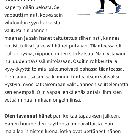
käpertymään pelosta. Se
vapautti minut, koska sain
vihdoinkin syyn katkaista
välit. Painin Jannen
maahan ja sain hänet taltutettua siihen asti, kunnes
poliisit tulivat ja veivät hänet putkaan. Tilanteessa oli
paljon hyvää, riippuen miten sitä katsoo. Näin ystäväni
hulluuden täysissä mitoissaan. Osoitin rohkeutta ja
kyvykkyyttä toimia laskelmoivasti pahassa tilanteessa.
Pieni ääni sisälläni salli minun tuntea itseni vahvaksi.
Pystyin myös katkaisemaan välit Janneen selittelemättä
sen enempää. Olin vapaa, enkä enää antaisi ihmisten
vetää minua mukaan ongelmiinsa.
Olen tavannut hänet
pari kertaa tapauksen jälkeen.
Hänen huumeiden käyttönsä on päivittäistä. Hän
majailee ihmisten luona, jotka ovat pettäneet hänen