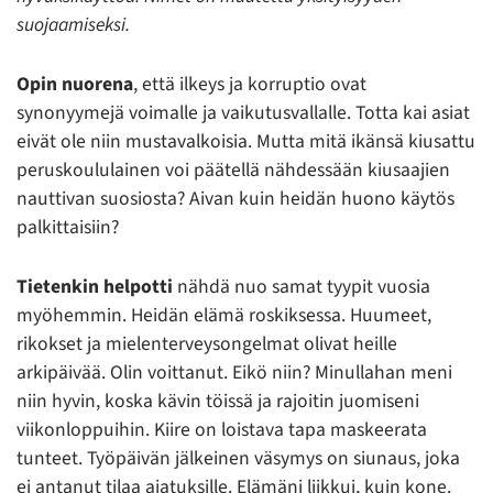
suojaamiseksi.
Opin nuorena
, että ilkeys ja korruptio ovat
synonyymejä voimalle ja vaikutusvallalle. Totta kai asiat
eivät ole niin mustavalkoisia. Mutta mitä ikänsä kiusattu
peruskoululainen voi päätellä nähdessään kiusaajien
nauttivan suosiosta? Aivan kuin heidän huono käytös
palkittaisiin?
Tietenkin helpotti
nähdä nuo samat tyypit vuosia
myöhemmin. Heidän elämä roskiksessa. Huumeet,
rikokset ja mielenterveysongelmat olivat heille
arkipäivää. Olin voittanut. Eikö niin? Minullahan meni
niin hyvin, koska kävin töissä ja rajoitin juomiseni
viikonloppuihin. Kiire on loistava tapa maskeerata
tunteet. Työpäivän jälkeinen väsymys on siunaus, joka
ei antanut tilaa ajatuksille. Elämäni liikkui, kuin kone.