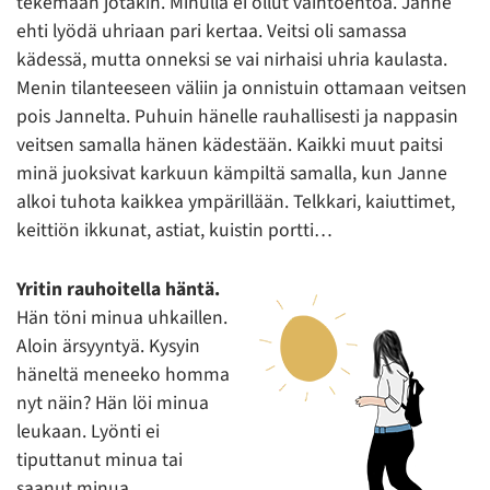
tekemään jotakin. Minulla ei ollut vaihtoehtoa. Janne
ehti lyödä uhriaan pari kertaa. Veitsi oli samassa
kädessä, mutta onneksi se vai nirhaisi uhria kaulasta.
Menin tilanteeseen väliin ja onnistuin ottamaan veitsen
pois Jannelta. Puhuin hänelle rauhallisesti ja nappasin
veitsen samalla hänen kädestään. Kaikki muut paitsi
minä juoksivat karkuun kämpiltä samalla, kun Janne
alkoi tuhota kaikkea ympärillään. Telkkari, kaiuttimet,
keittiön ikkunat, astiat, kuistin portti…
Yritin rauhoitella häntä.
Hän töni minua uhkaillen.
Aloin ärsyyntyä. Kysyin
häneltä meneeko homma
nyt näin? Hän löi minua
leukaan. Lyönti ei
tiputtanut minua tai
saanut minua