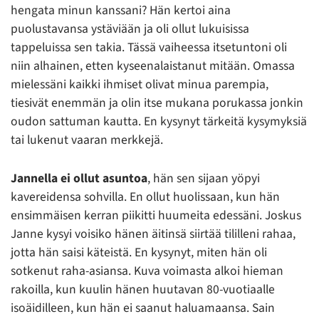
hengata minun kanssani? Hän kertoi aina
puolustavansa ystäviään ja oli ollut lukuisissa
tappeluissa sen takia. Tässä vaiheessa itsetuntoni oli
niin alhainen, etten kyseenalaistanut mitään. Omassa
mielessäni kaikki ihmiset olivat minua parempia,
tiesivät enemmän ja olin itse mukana porukassa jonkin
oudon sattuman kautta. En kysynyt tärkeitä kysymyksiä
tai lukenut vaaran merkkejä.
Jannella ei ollut asuntoa
, hän sen sijaan yöpyi
kavereidensa sohvilla. En ollut huolissaan, kun hän
ensimmäisen kerran piikitti huumeita edessäni. Joskus
Janne kysyi voisiko hänen äitinsä siirtää tililleni rahaa,
jotta hän saisi käteistä. En kysynyt, miten hän oli
sotkenut raha-asiansa. Kuva voimasta alkoi hieman
rakoilla, kun kuulin hänen huutavan 80-vuotiaalle
isoäidilleen, kun hän ei saanut haluamaansa. Sain