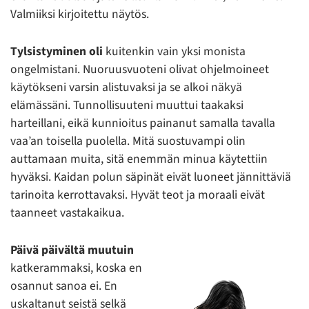
Valmiiksi kirjoitettu näytös.
Tylsistyminen oli
kuitenkin vain yksi monista
ongelmistani. Nuoruusvuoteni olivat ohjelmoineet
käytökseni varsin alistuvaksi ja se alkoi näkyä
elämässäni. Tunnollisuuteni muuttui taakaksi
harteillani, eikä kunnioitus painanut samalla tavalla
vaa’an toisella puolella. Mitä suostuvampi olin
auttamaan muita, sitä enemmän minua käytettiin
hyväksi. Kaidan polun säpinät eivät luoneet jännittäviä
tarinoita kerrottavaksi. Hyvät teot ja moraali eivät
taanneet vastakaikua.
Päivä päivältä muutuin
katkerammaksi, koska en
osannut sanoa ei. En
uskaltanut seistä selkä