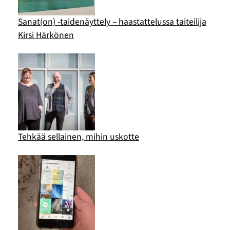
Sanat(on) -taidenäyttely – haastattelussa taiteilija
Kirsi Härkönen
Tehkää sellainen, mihin uskotte