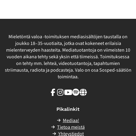
Mieletöntä valoa -toimituksen mediasisältöjen taustalla on
joukko 18–35-vuotiaita, jotka ovat kokeneet erilaisia
mielenterveyden haasteita. Mediatuotantoja on viimeisten 10
vuoden aikana tehty sekä yksin että tiimeissä. Toimituksessa
on tehty mm. lehteä, videotuotantoja, tapahtumien
striimausta, radiota ja podcasteja. Valo on osa Sosped-säätiön
toimintaa.
Facebook
Instagram
Youtube
Spotify
Linkki
sivuston
ulkopuolelle
Pikalinkit
Mediaa!
Tietoa meistä
Yhteystiedot