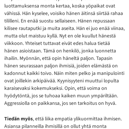
luottamuksensa monta kertaa, koska yöpaikat ovat
vähissä. Hän kyselee, voisiko hänen äitinsä siirtää rahaa
tililleni. En enää suostu sellaiseen. Hänen repussaan
kilisee rautaputki ja muita aseita. Hän ei juo enää viinaa,
mutta olut maistuu kyllä. Nyt en ole kuullut hänestä
viikkoon. Yhteiset tuttavat eivät edes halua tietää
hänen asioistaan. Tämä on henkilö, jonka luonnetta
ihailin. Myönnän, että opin häneltä paljon. Tapasin
hänen seurassaan paljon ihmisiä, joiden elämästä on
kadonnut kaikki toivo. Näin miten pelko ja manipulointi
ovat joillekin arkipäivää. Kyynisyyteni muuttui lopulta
karaisevaksi kokemukseksi. Opin, että voima on
hyödytöntä, jos se tuhoaa kaiken muun ympäriltään.
Aggressiolla on paikkansa, jos sen tarkoitus on hyvä.
Tiedän myös
, että liika empatia ylikuormittaa ihmisen.
Asiansa pilanneilla ihmisillä on ollut yhtä monta