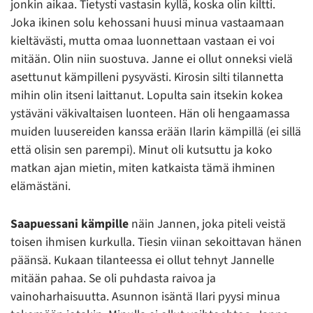
jonkin aikaa. Tietysti vastasin kyllä, koska olin kiltti.
Joka ikinen solu kehossani huusi minua vastaamaan
kieltävästi, mutta omaa luonnettaan vastaan ei voi
mitään. Olin niin suostuva. Janne ei ollut onneksi vielä
asettunut kämpilleni pysyvästi. Kirosin silti tilannetta
mihin olin itseni laittanut. Lopulta sain itsekin kokea
ystäväni väkivaltaisen luonteen. Hän oli hengaamassa
muiden luusereiden kanssa erään Ilarin kämpillä (ei sillä
että olisin sen parempi). Minut oli kutsuttu ja koko
matkan ajan mietin, miten katkaista tämä ihminen
elämästäni.
Saapuessani kämpille
näin Jannen, joka piteli veistä
toisen ihmisen kurkulla. Tiesin viinan sekoittavan hänen
päänsä. Kukaan tilanteessa ei ollut tehnyt Jannelle
mitään pahaa. Se oli puhdasta raivoa ja
vainoharhaisuutta. Asunnon isäntä Ilari pyysi minua