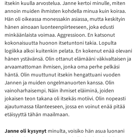
itsekin kuulla arvostelua. Janne kertoi minulle, miten
annoin muiden ihmisten kohdella minua kuin koiraa.
Hän oli oikeassa monessakin asiassa, mutta keskityin
hänen ainoaan luonteenpiirteeseen, joka edusti
minkäänlaista voimaa. Aggressioon. En katsonut
kokonaisuutta huonon itsetuntoni takia. Lopulta
logiikka alkoi kuitenkin pelata. En kokenut enää olevani
hänen ystävänsä. Olin ottanut elämääni väkivaltaisen ja
arvaamattoman ihmisen, jonka oma perhe pelkäsi
häntä. Olin muuttunut itsekin hengattuani vuoden
Jannen ja muiden ongelmanuorten kanssa. Olin
vainoharhaisempi. Näin ihmiset eläiminä, joiden
jokaisen teon takana oli itsekäs motiivi. Olin nopeasti
ajautumassa tilanteeseen, jossa en voinut enää pitää
etäisyyttä tähän maailmaan.
Janne oli kysynyt
minulta, voisiko hän asua luonani