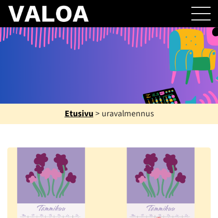
Etusivu
>
uravalmennus