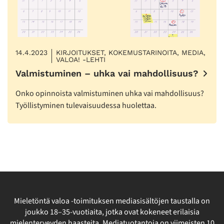
14.4.2023
KIRJOITUKSET, KOKEMUSTARINOITA, MEDIA,
VALOA! -LEHTI
Valmistuminen – uhka vai mahdollisuus?
Onko opinnoista valmistuminen uhka vai mahdollisuus?
Työllistyminen tulevaisuudessa huolettaa.
Mieletöntä valoa -toimituksen mediasisältöjen taustalla on
joukko 18–35-vuotiaita, jotka ovat kokeneet erilaisia
mielenterveyden haasteita. Mediatuotantoja on viimeisten 10