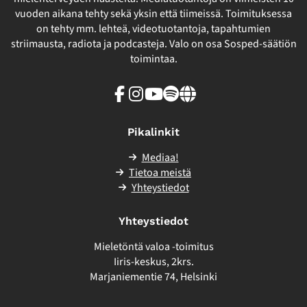
vuoden aikana tehty sekä yksin että tiimeissä. Toimituksessa
on tehty mm. lehteä, videotuotantoja, tapahtumien
striimausta, radiota ja podcasteja. Valo on osa Sosped-säätiön
toimintaa.
Facebook
Instagram
Youtube
Spotify
Linkki
sivuston
ulkopuolelle
Pikalinkit
Mediaa!
Tietoa meistä
Yhteystiedot
Yhteystiedot
Mieletöntä valoa -toimitus
Iiris-keskus, 2krs.
Marjaniementie 74, Helsinki