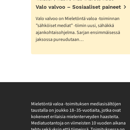
Valo valvoo – Sosiaaliset paineet
Valo valvoo on Mieletöntä valoa -toiminnan
”sähköiset mediat” -tiimin uusi, sähäkkä
ajankohtaisohjelma. Sarjan ensimmäisessä
jaksossa pureudutaan…
Mieletöntä valoa -toimituksen mediasisältöjen
taustalla on joukko 18–35-vuotiaita, jotka ovat
kokeneet erilaisia mielenterveyden haasteita.
Mediatuotantoja on viimeisten 10 vuoden aikana
tehty sekä yksin että tiimeissä. Toimituksessa on