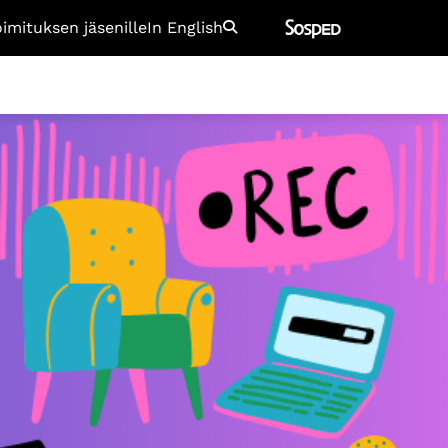
oimituksen jäsenille
In English
Etsi