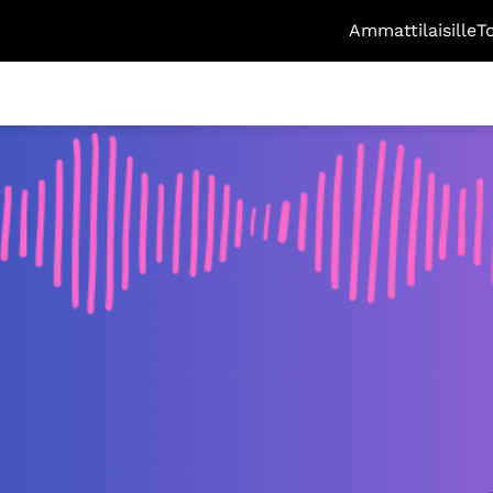
Ammattilaisille
T