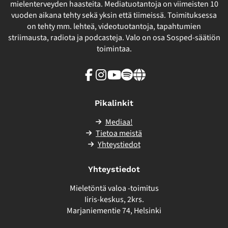
mielenterveyden haasteita. Mediatuotantoja on viimeisten 10
vuoden aikana tehty sekä yksin että tiimeissä. Toimituksessa
on tehty mm. lehteä, videotuotantoja, tapahtumien
striimausta, radiota ja podcasteja. Valo on osa Sosped-säätiön
toimintaa.
Facebook
Instagram
Youtube
Spotify
Linkki
sivuston
ulkopuolelle
Pikalinkit
Mediaa!
Tietoa meistä
Yhteystiedot
Yhteystiedot
Mieletöntä valoa -toimitus
Iiris-keskus, 2krs.
Marjaniementie 74, Helsinki