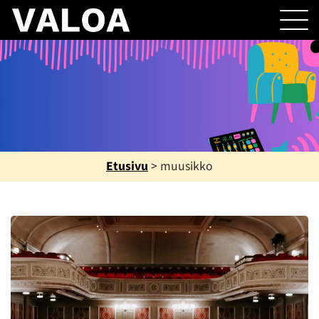
Etusivu
>
muusikko