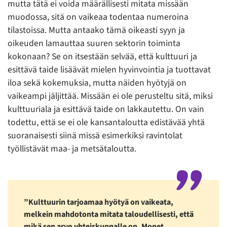
mutta tätä ei voida määrällisesti mitata missään
muodossa, sitä on vaikeaa todentaa numeroina
tilastoissa. Mutta antaako tämä oikeasti syyn ja
oikeuden lamauttaa suuren sektorin toiminta
kokonaan? Se on itsestään selvää, että kulttuuri ja
esittävä taide lisäävät mielen hyvinvointia ja tuottavat
iloa sekä kokemuksia, mutta näiden hyötyjä on
vaikeampi jäljittää. Missään ei ole perusteltu sitä, miksi
kulttuuriala ja esittävä taide on lakkautettu. On vain
todettu, että se ei ole kansantaloutta edistävää yhtä
suoranaisesti siinä missä esimerkiksi ravintolat
työllistävät maa- ja metsätaloutta.
”Kulttuurin tarjoamaa hyötyä on vaikeata,
melkein mahdotonta mitata taloudellisesti, että
mikä sen arvo yhteiskunnalle on. Monet