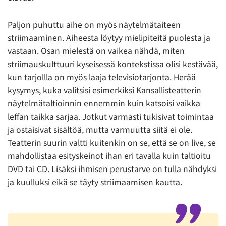
Paljon puhuttu aihe on myös näytelmätaiteen
striimaaminen. Aiheesta löytyy mielipiteitä puolesta ja
vastaan. Osan mielestä on vaikea nähdä, miten
striimauskulttuuri kyseisessä kontekstissa olisi kestävää,
kun tarjollla on myös laaja televisiotarjonta. Herää
kysymys, kuka valitsisi esimerkiksi Kansallisteatterin
näytelmätaltioinnin ennemmin kuin katsoisi vaikka
leffan taikka sarjaa. Jotkut varmasti tukisivat toimintaa
ja ostaisivat sisältöä, mutta varmuutta siitä ei ole.
Teatterin suurin valtti kuitenkin on se, että se on live, se
mahdollistaa esityskeinot ihan eri tavalla kuin taltioitu
DVD tai CD. Lisäksi ihmisen perustarve on tulla nähdyksi
ja kuulluksi eikä se täyty striimaamisen kautta.