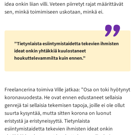
idea onkin liian villi. Veteen piirretyt rajat määrittävät
sen, minkä toimimiseen uskotaan, minkä ei.
”Tietynlaista esiintymistaidetta tekevien ihmisten
ideat onkin yhtäkkiä kuulostaneet
houkuttelevammilta kuin ennen.”
Freelancerina toimiva Ville jatkaa: ”Osa on toki hyötynyt
koronavuodesta. He ovat ennen edustaneet sellaisia
genrejä tai sellaisia tekemisen tapoja, joille ei ole ollut
suurta kysyntää, mutta sitten korona on luonut
eristystä ja eristyneisyyttä. Tietynlaista
esiintymistaidetta tekevien ihmisten ideat onkin