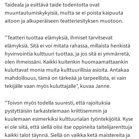
Taideala ja esittävä taide todentotta ovat
muuntautumiskykyisiä, mutta se ei poista kaipuuta
aitoon ja alkuperäiseen teatteriesityksen muotoon.
”Teatteri tuottaa elämyksiä, ihmiset tarvitsevat
elämyksiä. Sitä ei voi mitata rahassa, millaista henkistä
hyvinvointia kulttuuri tuottaa, ja jos sitä ei ymmärretä,
olen ihmeissäni. Kaikki kuitenkin huomaamattaankin
kuluttavat monia muita kulttuurillisia asioita. Antakaa
mahdollisuus, tämä on tärkeää ja tarpeellista, ei vain
tekijälle vaan myös kuluttajalle”, kuvaa Janne.
”Toivon myös todella suuresti, että rajoituksia
pystyttäisiin tarkastelemaan kriittisemmin ja
kuulemaan esimerkiksi kulttuurialan työntekijöitä. Kyse
ei ole siitä, että siellä olisi itse oppineita taitelijarenttuja
kaikki talot täynnä. Siellä on vaikka ketä maistereita ja