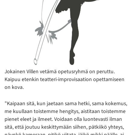
Jokainen Villen vetämä opetusryhmä on peruttu.
Kaipuu etenkin teatteri-improvisaation opettamiseen
on kova.
”Kaipaan sitä, kun jaetaan sama hetki, sama kokemus,
me kuullaan toistemme hengitys, aistitaan toistemme
pienet eleet ja ilmeet. Voidaan olla luontevasti ilman
sitä, että joutuu keskittymään siihen, pätkiikö yhteys,
näynkö kameraan, pitikö viitata, jäikö mikki päälle, ai