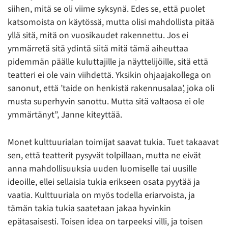
siihen, mitä se oli viime syksynä. Edes se, että puolet
katsomoista on käytössä, mutta olisi mahdollista pitää
yllä sitä, mitä on vuosikaudet rakennettu. Jos ei
ymmärretä sitä ydintä siitä mitä tämä aiheuttaa
pidemmän päälle kuluttajille ja näyttelijöille, sitä että
teatteri ei ole vain viihdettä. Yksikin ohjaajakollega on
sanonut, että ’taide on henkistä rakennusalaa’, joka oli
musta superhyvin sanottu. Mutta sitä valtaosa ei ole
ymmärtänyt”, Janne kiteyttää.
Monet kulttuurialan toimijat saavat tukia. Tuet takaavat
sen, että teatterit pysyvät tolpillaan, mutta ne eivät
anna mahdollisuuksia uuden luomiselle tai uusille
ideoille, ellei sellaisia tukia erikseen osata pyytää ja
vaatia. Kulttuuriala on myös todella eriarvoista, ja
tämän takia tukia saatetaan jakaa hyvinkin
epätasaisesti. Toisen idea on tarpeeksi villi, ja toisen