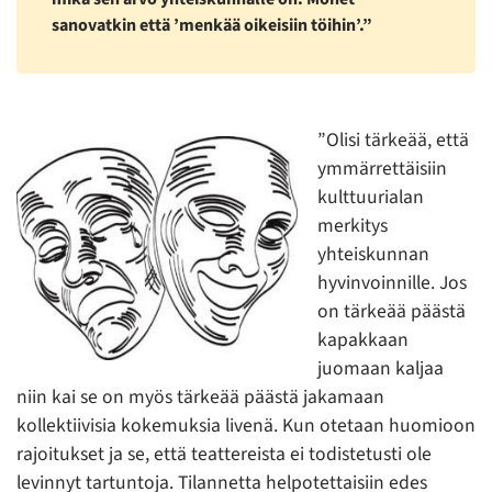
sanovatkin että ’menkää oikeisiin töihin’.”
”Olisi tärkeää, että
ymmärrettäisiin
kulttuurialan
merkitys
yhteiskunnan
hyvinvoinnille. Jos
on tärkeää päästä
kapakkaan
juomaan kaljaa
niin kai se on myös tärkeää päästä jakamaan
kollektiivisia kokemuksia livenä. Kun otetaan huomioon
rajoitukset ja se, että teattereista ei todistetusti ole
levinnyt tartuntoja. Tilannetta helpotettaisiin edes