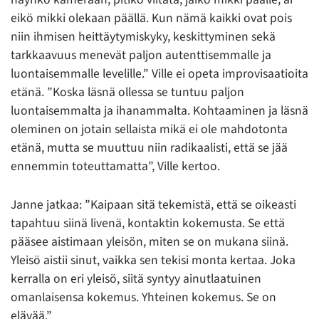
eikö mikki olekaan päällä. Kun nämä kaikki ovat pois
niin ihmisen heittäytymiskyky, keskittyminen sekä
tarkkaavuus menevät paljon autenttisemmalle ja
luontaisemmalle levelille.” Ville ei opeta improvisaatioita
etänä. ”Koska läsnä ollessa se tuntuu paljon
luontaisemmalta ja ihanammalta. Kohtaaminen ja läsnä
oleminen on jotain sellaista mikä ei ole mahdotonta
etänä, mutta se muuttuu niin radikaalisti, että se jää
ennemmin toteuttamatta”, Ville kertoo.
Janne jatkaa: ”Kaipaan sitä tekemistä, että se oikeasti
tapahtuu siinä livenä, kontaktin kokemusta. Se että
pääsee aistimaan yleisön, miten se on mukana siinä.
Yleisö aistii sinut, vaikka sen tekisi monta kertaa. Joka
kerralla on eri yleisö, siitä syntyy ainutlaatuinen
omanlaisensa kokemus. Yhteinen kokemus. Se on
elävää.”