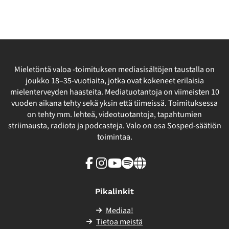
Mieletöntä valoa -toimituksen mediasisältöjen taustalla on
joukko 18–35-vuotiaita, jotka ovat kokeneet erilaisia
mielenterveyden haasteita. Mediatuotantoja on viimeisten 10
vuoden aikana tehty sekä yksin että tiimeissä. Toimituksessa
on tehty mm. lehteä, videotuotantoja, tapahtumien
striimausta, radiota ja podcasteja. Valo on osa Sosped-säätiön
toimintaa.
Facebook
Instagram
Youtube
Spotify
Linkki
sivuston
ulkopuolelle
Pikalinkit
Mediaa!
Tietoa meistä