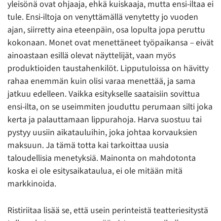
yleisönä ovat ohjaaja, ehkä kuiskaaja, mutta ensi-iltaa ei
tule. Ensi-iltoja on venyttämällä venytetty jo vuoden
ajan, siirretty aina eteenpäin, osa lopulta jopa peruttu
kokonaan. Monet ovat menettäneet työpaikansa – eivät
ainoastaan esillä olevat näyttelijät, vaan myös
produktioiden taustahenkilöt. Lipputuloissa on hävitty
rahaa enemmän kuin olisi varaa menettää, ja sama
jatkuu edelleen. Vaikka esitykselle saataisiin sovittua
ensi-ilta, on se useimmiten jouduttu perumaan silti joka
kerta ja palauttamaan lippurahoja. Harva suostuu tai
pystyy uusiin aikatauluihin, joka johtaa korvauksien
maksuun. Ja tämä totta kai tarkoittaa uusia
taloudellisia menetyksiä. Mainonta on mahdotonta
koska ei ole esitysaikataulua, ei ole mitään mitä
markkinoida.
Ristiriitaa lisää se, että usein perinteistä teatteriesitystä