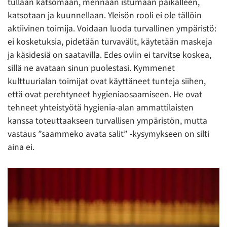
tullaan katsomaan, mennään istumaan paikalleen,
katsotaan ja kuunnellaan. Yleisön rooli ei ole tällöin
aktiivinen toimija. Voidaan luoda turvallinen ympäristö:
ei kosketuksia, pidetään turvavälit, käytetään maskeja
ja käsidesiä on saatavilla. Edes oviin ei tarvitse koskea,
sillä ne avataan sinun puolestasi. Kymmenet
kulttuurialan toimijat ovat käyttäneet tunteja siihen,
että ovat perehtyneet hygieniaosaamiseen. He ovat
tehneet yhteistyötä hygienia-alan ammattilaisten
kanssa toteuttaakseen turvallisen ympäristön, mutta
vastaus ”saammeko avata salit” -kysymykseen on silti
aina ei.