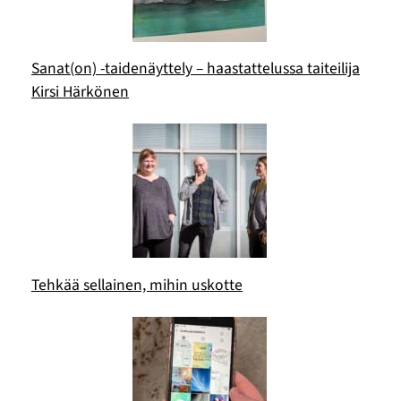
Sanat(on) -taidenäyttely – haastattelussa taiteilija
Kirsi Härkönen
Tehkää sellainen, mihin uskotte