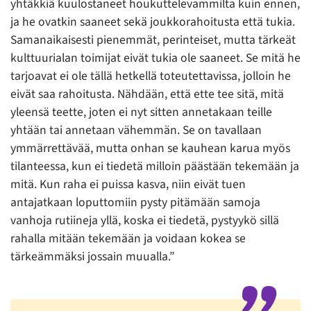
yhtäkkiä kuulostaneet houkuttelevammilta kuin ennen,
ja he ovatkin saaneet sekä joukkorahoitusta että tukia.
Samanaikaisesti pienemmät, perinteiset, mutta tärkeät
kulttuurialan toimijat eivät tukia ole saaneet. Se mitä he
tarjoavat ei ole tällä hetkellä toteutettavissa, jolloin he
eivät saa rahoitusta. Nähdään, että ette tee sitä, mitä
yleensä teette, joten ei nyt sitten annetakaan teille
yhtään tai annetaan vähemmän. Se on tavallaan
ymmärrettävää, mutta onhan se kauhean karua myös
tilanteessa, kun ei tiedetä milloin päästään tekemään ja
mitä. Kun raha ei puissa kasva, niin eivät tuen
antajatkaan loputtomiin pysty pitämään samoja
vanhoja rutiineja yllä, koska ei tiedetä, pystyykö sillä
rahalla mitään tekemään ja voidaan kokea se
tärkeämmäksi jossain muualla.”