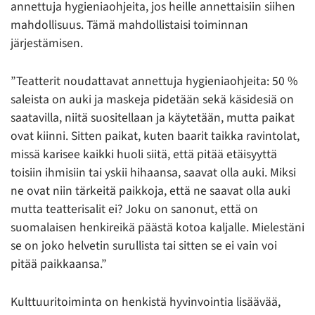
annettuja hygieniaohjeita, jos heille annettaisiin siihen
mahdollisuus. Tämä mahdollistaisi toiminnan
järjestämisen.
”Teatterit noudattavat annettuja hygieniaohjeita: 50 %
saleista on auki ja maskeja pidetään sekä käsidesiä on
saatavilla, niitä suositellaan ja käytetään, mutta paikat
ovat kiinni. Sitten paikat, kuten baarit taikka ravintolat,
missä karisee kaikki huoli siitä, että pitää etäisyyttä
toisiin ihmisiin tai yskii hihaansa, saavat olla auki. Miksi
ne ovat niin tärkeitä paikkoja, että ne saavat olla auki
mutta teatterisalit ei? Joku on sanonut, että on
suomalaisen henkireikä päästä kotoa kaljalle. Mielestäni
se on joko helvetin surullista tai sitten se ei vain voi
pitää paikkaansa.”
Kulttuuritoiminta on henkistä hyvinvointia lisäävää,