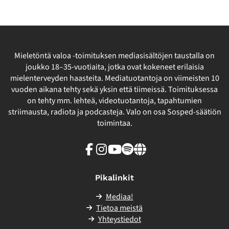
Mieletöntä valoa -toimituksen mediasisältöjen taustalla on
joukko 18–35-vuotiaita, jotka ovat kokeneet erilaisia
mielenterveyden haasteita. Mediatuotantoja on viimeisten 10
vuoden aikana tehty sekä yksin että tiimeissä. Toimituksessa
on tehty mm. lehteä, videotuotantoja, tapahtumien
striimausta, radiota ja podcasteja. Valo on osa Sosped-säätiön
toimintaa.
Facebook
Instagram
Youtube
Spotify
Linkki
sivuston
ulkopuolelle
Pikalinkit
Mediaa!
Tietoa meistä
Yhteystiedot