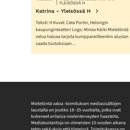
YLEISÖSSÄ H
Katrina – Yleisössä H
Teksti: H Kuvat: Cata Portin, Helsingin
kaupunginteatteri Logo: Minea Kärki Mieletöntä
valoa haluaa tarjota kumppaneilleenkin alustan
saada tuotoksiaan…
Mieletöntä valoa -toimituksen mediasisältöjen
taustalla on joukko 18–35-vuotiaita, jotka ovat
kokeneet erilaisia mielenterveyden haasteita.
Mediatuotantoja on viimeisten 10 vuoden aikana
tehty sekä yksin että tiimeissä. Toimituksessa on