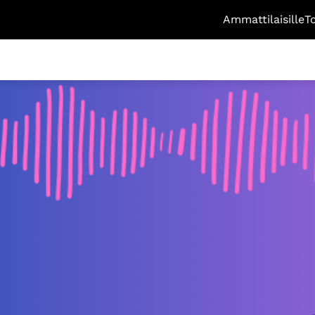
Ammattilaisille
T