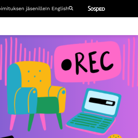
oimituksen jäsenille
In English
Etsi