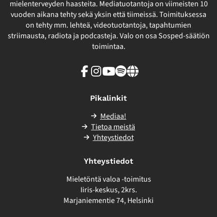
mielenterveyden haasteita. Mediatuotantoja on viimeisten 10
vuoden aikana tehty sekä yksin että tiimeissä. Toimituksessa
on tehty mm. lehteä, videotuotantoja, tapahtumien
striimausta, radiota ja podcasteja. Valo on osa Sosped-säätiön
toimintaa.
Facebook
Instagram
Youtube
Spotify
Linkki
sivuston
ulkopuolelle
Pikalinkit
Mediaa!
Tietoa meistä
Yhteystiedot
Yhteystiedot
Mieletöntä valoa -toimitus
Iiris-keskus, 2krs.
Marjaniementie 74, Helsinki