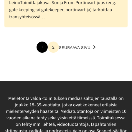
LeinoToimittajakuva: Sonja From Portinvartijuus (eng.
gate keeping tai gatekeeper, portinvartija) tarkoittaa
transyhteisössä…
Lisää
1
2
SEURAAVA SIVU
artikkeleita
Mieletöntä valoa -toimituksen mediasisältöjen taustalla on
joukko 18–35-vuotiaita, jotka ovat kokeneet erilaisia
mielenterveyden haasteita. Mediatuotantoja on viimeisten 10
vuoden aikana tehty sekä yksin että tiimeissä. Toimituksessa
on tehty mm. lehteä, videotuotantoja, tapahtumien
striimausta, radiota ja podcasteja. Valo on osa Sosped-säätiön