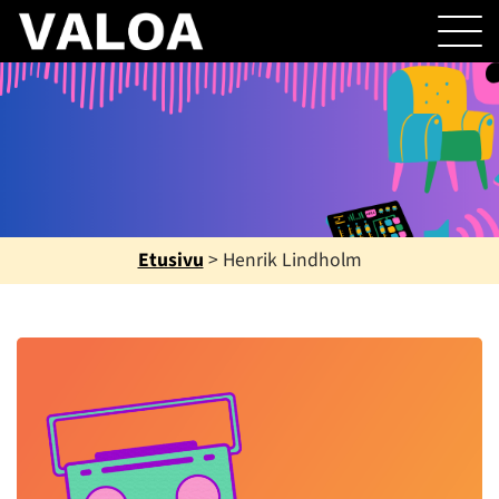
Etusivu
>
Henrik Lindholm