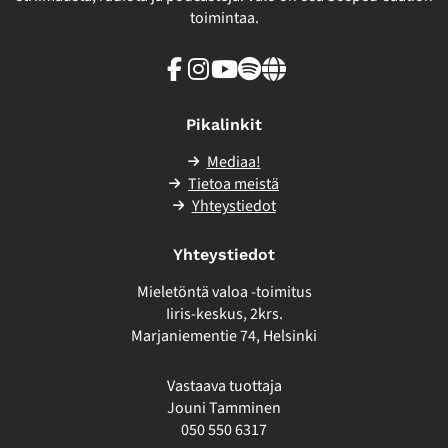
toimintaa.
Facebook
Instagram
Youtube
Spotify
Linkki
sivuston
ulkopuolelle
Pikalinkit
Mediaa!
Tietoa meistä
Yhteystiedot
Yhteystiedot
Mieletöntä valoa -toimitus
Iiris-keskus, 2krs.
Marjaniementie 74, Helsinki
Vastaava tuottaja
Jouni Tamminen
050 550 6317