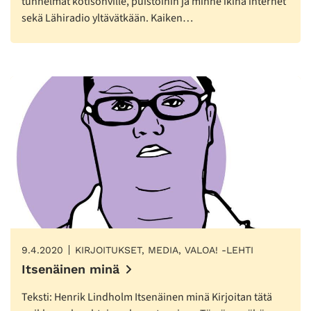
tunnelmat kotisohville, puistoihin ja minne ikinä internet
sekä Lähiradio yltävätkään. Kaiken…
9.4.2020
KIRJOITUKSET, MEDIA, VALOA! -LEHTI
Itsenäinen minä
Teksti: Henrik Lindholm Itsenäinen minä Kirjoitan tätä