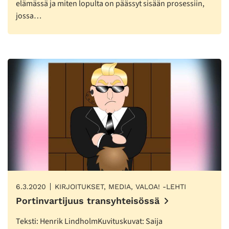
elämässä ja miten lopulta on päässyt sisään prosessiin,
jossa…
6.3.2020
KIRJOITUKSET, MEDIA, VALOA! -LEHTI
Portinvartijuus transyhteisössä
Teksti: Henrik LindholmKuvituskuvat: Saija