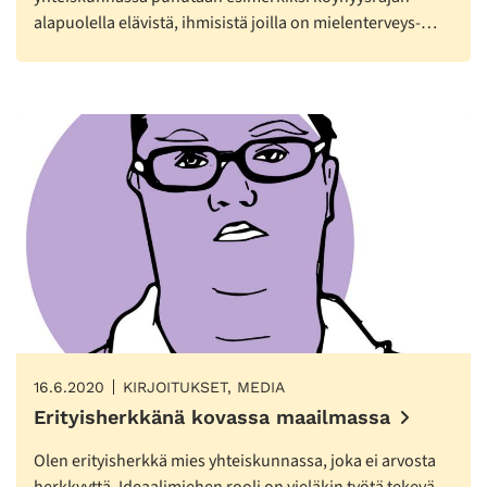
alapuolella elävistä, ihmisistä joilla on mielenterveys-…
16.6.2020
KIRJOITUKSET, MEDIA
Erityisherkkänä kovassa maailmassa
Olen erityisherkkä mies yhteiskunnassa, joka ei arvosta
herkkyyttä. Ideaalimiehen rooli on vieläkin työtä tekevä