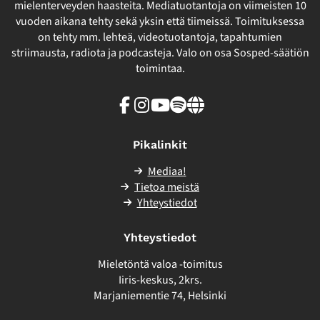
mielenterveyden haasteita. Mediatuotantoja on viimeisten 10
vuoden aikana tehty sekä yksin että tiimeissä. Toimituksessa
on tehty mm. lehteä, videotuotantoja, tapahtumien
striimausta, radiota ja podcasteja. Valo on osa Sosped-säätiön
toimintaa.
Facebook
Instagram
Youtube
Spotify
Linkki
sivuston
ulkopuolelle
Pikalinkit
Mediaa!
Tietoa meistä
Yhteystiedot
Yhteystiedot
Mieletöntä valoa -toimitus
Iiris-keskus, 2krs.
Marjaniementie 74, Helsinki