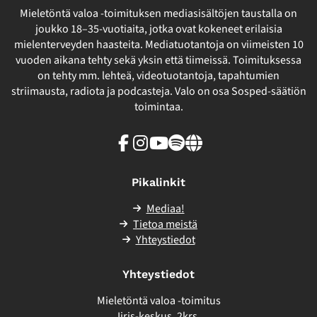
Mieletöntä valoa -toimituksen mediasisältöjen taustalla on
joukko 18–35-vuotiaita, jotka ovat kokeneet erilaisia
mielenterveyden haasteita. Mediatuotantoja on viimeisten 10
vuoden aikana tehty sekä yksin että tiimeissä. Toimituksessa
on tehty mm. lehteä, videotuotantoja, tapahtumien
striimausta, radiota ja podcasteja. Valo on osa Sosped-säätiön
toimintaa.
Facebook
Instagram
Youtube
Spotify
Linkki
sivuston
ulkopuolelle
Pikalinkit
Mediaa!
Tietoa meistä
Yhteystiedot
Yhteystiedot
Mieletöntä valoa -toimitus
Iiris-keskus, 2krs.