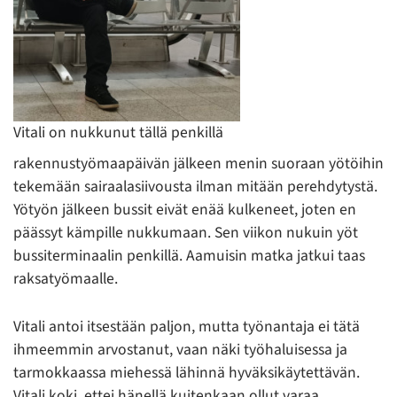
Vitali on nukkunut tällä penkillä
rakennustyömaapäivän jälkeen menin suoraan yötöihin
tekemään sairaalasiivousta ilman mitään perehdytystä.
Yötyön jälkeen bussit eivät enää kulkeneet, joten en
päässyt kämpille nukkumaan. Sen viikon nukuin yöt
bussiterminaalin penkillä. Aamuisin matka jatkui taas
raksatyömaalle.
Vitali antoi itsestään paljon, mutta työnantaja ei tätä
ihmeemmin arvostanut, vaan näki työhaluisessa ja
tarmokkaassa miehessä lähinnä hyväksikäytettävän.
Vitali koki, ettei hänellä kuitenkaan ollut varaa