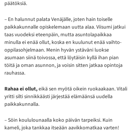
päätöksiä.
– En halunnut palata Venäjälle, joten hain toiselle
paikkakunnalle opiskelemaan uutta alaa. Viisumi jatkui
taas vuodeksi eteenpäin, mutta asuntolapaikkaa
minulla ei enää ollut, koska en kuulunut enää vaihto-
oppilasohjelmaan. Menin hyvän ystäväni luokse
asumaan siinä toivossa, että löytäisin kyllä ihan pian
töitä ja oman asunnon, ja voisin sitten jatkaa opintoja
rauhassa.
Rahaa ei ollut,
eikä sen myötä oikein ruokaakaan. Vitali
yritti silti sinnikkäästi järjestää elämäänsä uudella
paikkakunnalla.
– Söin koululounaalla koko päivän tarpeiksi. Kuin
kameli, joka tankkaa itseään aavikkomatkaa varten!