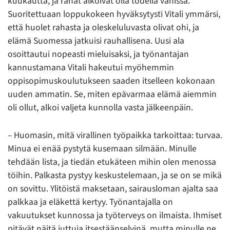
kuukautta, ja rahat alkoivat olla todella vähissä.
Suoritettuaan loppukokeen hyväksytysti Vitali ymmärsi,
että huolet rahasta ja oleskeluluvasta olivat ohi, ja
elämä Suomessa jatkuisi rauhallisena. Uusi ala
osoittautui nopeasti mieluisaksi, ja työnantajan
kannustamana Vitali hakeutui myöhemmin
oppisopimuskoulutukseen saaden itselleen kokonaan
uuden ammatin. Se, miten epävarmaa elämä aiemmin
oli ollut, alkoi valjeta kunnolla vasta jälkeenpäin.
– Huomasin, mitä virallinen työpaikka tarkoittaa: turvaa.
Minua ei enää pystytä kusemaan silmään. Minulle
tehdään lista, ja tiedän etukäteen mihin olen menossa
töihin. Palkasta pystyy keskustelemaan, ja se on se mikä
on sovittu. Ylitöistä maksetaan, sairausloman ajalta saa
palkkaa ja eläkettä kertyy. Työnantajalla on
vakuutukset kunnossa ja työterveys on ilmaista. Ihmiset
pitävät näitä juttuja itsestäänselvinä, mutta minulle ne