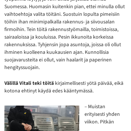
Suomessa. Huomasin kuitenkin pian, ettei minulla ollut
vaihtoehtoja valita töitäni. Suostuin lopulta pimeisiin
töihin ihan minimipalkalla rakennus- ja siivousalan
firmoihin. Tein töitä rakennustyömailla, toimistoissa,
sairaaloissa ja kouluissa. Pesin ikkunoita korkeissa
rakennuksissa. Tyhjensin jopa asuntoja, joissa oli ollut
ihminen kuolleena kuukausien ajan. Kunnollisia
suojavarusteita ei ollut, vain haalarit ja paperinen
hengityssuojain.
Välillä Vitali teki töitä
kirjaimellisesti yötä päivää, eikä
kotona ehtinyt käydä edes kääntymässä.
– Muistan
erityisesti yhden
viikon. Pitkän