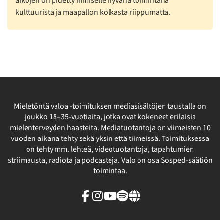
aikojen on pidetty ihmiselle hyvänä toimintana
kulttuurista ja maapallon kolkasta riippumatta.
Mieletöntä valoa -toimituksen mediasisältöjen taustalla on
joukko 18–35-vuotiaita, jotka ovat kokeneet erilaisia
mielenterveyden haasteita. Mediatuotantoja on viimeisten 10
vuoden aikana tehty sekä yksin että tiimeissä. Toimituksessa
on tehty mm. lehteä, videotuotantoja, tapahtumien
striimausta, radiota ja podcasteja. Valo on osa Sosped-säätiön
toimintaa.
Facebook
Instagram
Youtube
Spotify
Linkki
sivuston
ulkopuolelle