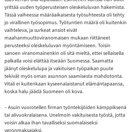
yrittää uuden työperusteisen oleskeluluvan hakemista.
Tässä vaiheessa määräaikaisesta työsuhteesta oli tehty
jo virallinen työsopimus. Työtuntien määrä oli kuitenkin
vaihteleva, ja surkeat ansiot eivät
maahanmuuttoviranomaisen mukaan riittäneet
perusteeksi oleskeluluvan myöntämiseen. Toisin
sanoen viranomainenkin oli sitä mieltä, ettei sellaisella
palkalla voisi elättää itseään Suomessa. Saamatta
jäänyt oleskelulupa ja vakituisen työpaikan puute
tekivät myös oman asunnon saamisesta mahdotonta.
Vitali ei kuitenkaan kyseenalaistanut elämäntapaansa,
koska halu jäädä Suomeen oli kova.
– Asuin vuorotellen firman työntekijöiden kämppiksenä
tai alivuokralaisena. Unelmoin vakituisesta työstä, jotta
voisin alkaa ihan tavalliseksi suomalaiseksi
veronmaksajaksi.