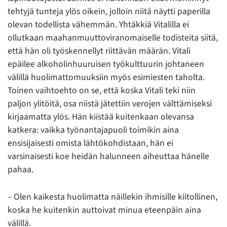
tehtyjä tunteja ylös oikein, jolloin niitä näytti paperilla
olevan todellista vähemmän. Yhtäkkiä Vitalilla ei
ollutkaan maahanmuuttoviranomaiselle todisteita siitä,
että hän oli työskennellyt riittävän määrän. Vitali
epäilee alkoholinhuuruisen työkulttuurin johtaneen
välillä huolimattomuuksiin myös esimiesten taholta.
Toinen vaihtoehto on se, että koska Vitali teki niin
paljon ylitöitä, osa niistä jätettiin verojen välttämiseksi
kirjaamatta ylös. Hän kiistää kuitenkaan olevansa
katkera: vaikka työnantajapuoli toimikin aina
ensisijaisesti omista lähtökohdistaan, hän ei
varsinaisesti koe heidän halunneen aiheuttaa hänelle
pahaa.
– Olen kaikesta huolimatta näillekin ihmisille kiitollinen,
koska he kuitenkin auttoivat minua eteenpäin aina
välillä.