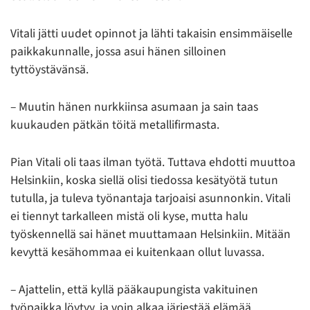
Vitali jätti uudet opinnot ja lähti takaisin ensimmäiselle
paikkakunnalle, jossa asui hänen silloinen
tyttöystävänsä.
– Muutin hänen nurkkiinsa asumaan ja sain taas
kuukauden pätkän töitä metallifirmasta.
Pian Vitali oli taas ilman työtä. Tuttava ehdotti muuttoa
Helsinkiin, koska siellä olisi tiedossa kesätyötä tutun
tutulla, ja tuleva työnantaja tarjoaisi asunnonkin. Vitali
ei tiennyt tarkalleen mistä oli kyse, mutta halu
työskennellä sai hänet muuttamaan Helsinkiin. Mitään
kevyttä kesähommaa ei kuitenkaan ollut luvassa.
– Ajattelin, että kyllä pääkaupungista vakituinen
työpaikka löytyy, ja voin alkaa järjestää elämää