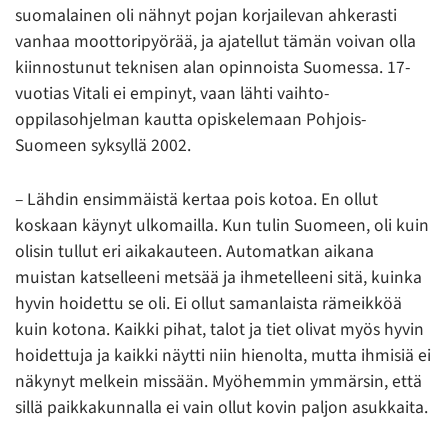
suomalainen oli nähnyt pojan korjailevan ahkerasti
vanhaa moottoripyörää, ja ajatellut tämän voivan olla
kiinnostunut teknisen alan opinnoista Suomessa. 17-
vuotias Vitali ei empinyt, vaan lähti vaihto-
oppilasohjelman kautta opiskelemaan Pohjois-
Suomeen syksyllä 2002.
– Lähdin ensimmäistä kertaa pois kotoa. En ollut
koskaan käynyt ulkomailla. Kun tulin Suomeen, oli kuin
olisin tullut eri aikakauteen. Automatkan aikana
muistan katselleeni metsää ja ihmetelleeni sitä, kuinka
hyvin hoidettu se oli. Ei ollut samanlaista rämeikköä
kuin kotona. Kaikki pihat, talot ja tiet olivat myös hyvin
hoidettuja ja kaikki näytti niin hienolta, mutta ihmisiä ei
näkynyt melkein missään. Myöhemmin ymmärsin, että
sillä paikkakunnalla ei vain ollut kovin paljon asukkaita.