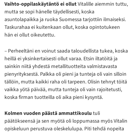
Vaihto-oppilaskäytäntö ei ollut
Vitalille aiemmin tuttu,
mutta se sopi hänelle täydellisesti, koska
asuntolapaikka ja ruoka Suomessa tarjottiin ilmaiseksi.
Taskurahaa ei kuitenkaan ollut, koska opintotukeen
hän ei ollut oikeutettu.
– Perheeltäni en voinut saada taloudellista tukea, koska
heillä ei yksinkertaisesti ollut varaa. Etsin iltatöitä ja
sainkin niitä yhdestä metallituotteita valmistavasta
pienyrityksestä. Palkka oli pieni ja tunteja oli vain silloin
tällöin, mutta kaikki raha oli tarpeen. Olisin tehnyt töitä
vaikka yötä päivää, mutta tunteja oli vain rajoitetusti,
koska firman tuotteilla oli aika pieni kysyntä.
Kolmen vuoden päästä ammattikoulu
tuli
päätökseensä ja sen myötä oli loppumassa myös Vitalin
opiskeluun perustuva oleskelulupa. Piti tehdä nopeita