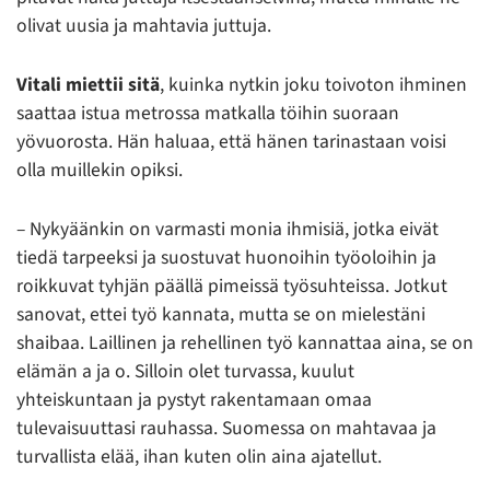
olivat uusia ja mahtavia juttuja.
Vitali miettii sitä
, kuinka nytkin joku toivoton ihminen
saattaa istua metrossa matkalla töihin suoraan
yövuorosta. Hän haluaa, että hänen tarinastaan voisi
olla muillekin opiksi.
– Nykyäänkin on varmasti monia ihmisiä, jotka eivät
tiedä tarpeeksi ja suostuvat huonoihin työoloihin ja
roikkuvat tyhjän päällä pimeissä työsuhteissa. Jotkut
sanovat, ettei työ kannata, mutta se on mielestäni
shaibaa. Laillinen ja rehellinen työ kannattaa aina, se on
elämän a ja o. Silloin olet turvassa, kuulut
yhteiskuntaan ja pystyt rakentamaan omaa
tulevaisuuttasi rauhassa. Suomessa on mahtavaa ja
turvallista elää, ihan kuten olin aina ajatellut.