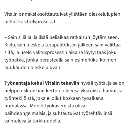
Vitalin onneksi osoittautuivat yllättäen oleskelulupien
pitkät käsittelyprosessit.
– Sain sillä lailla lisää peliaikaa ratkaisun löytämiseen.
Kielteisen oleskelulupapäätöksen jälkeen sain valittaa
siitä, ja usein valitusprosessin aikana löytyi taas joku
työpätkä, jonka perusteella sain esimerkiksi kolmen
kuukauden oleskeluluvan.
Työnantaja kehui Vitalin tekevän
hyvää työtä, ja se on
helppo uskoa: hän kertoo olleensa yksi niistä harvoista
työntekijöistä, joka ei ollut koskaan työaikana
humalassa. Monet työkavereista olivat
päihdeongelmaisia, ja suhtautuivat työtehtäviinsä
vaihtelevalla tarkkuudella.