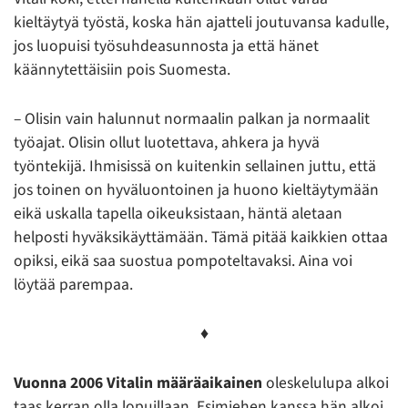
kieltäytyä työstä, koska hän ajatteli joutuvansa kadulle,
jos luopuisi työsuhdeasunnosta ja että hänet
käännytettäisiin pois Suomesta.
– Olisin vain halunnut normaalin palkan ja normaalit
työajat. Olisin ollut luotettava, ahkera ja hyvä
työntekijä. Ihmisissä on kuitenkin sellainen juttu, että
jos toinen on hyväluontoinen ja huono kieltäytymään
eikä uskalla tapella oikeuksistaan, häntä aletaan
helposti hyväksikäyttämään. Tämä pitää kaikkien ottaa
opiksi, eikä saa suostua pompoteltavaksi. Aina voi
löytää parempaa.
♦
Vuonna 2006 Vitalin määräaikainen
oleskelulupa alkoi
taas kerran olla lopuillaan. Esimiehen kanssa hän alkoi