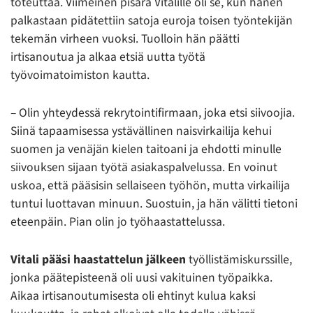
toteuttaa. Viimeinen pisara Vitalille oli se, kun hänen
palkastaan pidätettiin satoja euroja toisen työntekijän
tekemän virheen vuoksi. Tuolloin hän päätti
irtisanoutua ja alkaa etsiä uutta työtä
työvoimatoimiston kautta.
– Olin yhteydessä rekrytointifirmaan, joka etsi siivoojia.
Siinä tapaamisessa ystävällinen naisvirkailija kehui
suomen ja venäjän kielen taitoani ja ehdotti minulle
siivouksen sijaan työtä asiakaspalvelussa. En voinut
uskoa, että pääsisin sellaiseen työhön, mutta virkailija
tuntui luottavan minuun. Suostuin, ja hän välitti tietoni
eteenpäin. Pian olin jo työhaastattelussa.
Vitali pääsi haastattelun jälkeen
työllistämiskurssille,
jonka päätepisteenä oli uusi vakituinen työpaikka.
Aikaa irtisanoutumisesta oli ehtinyt kulua kaksi