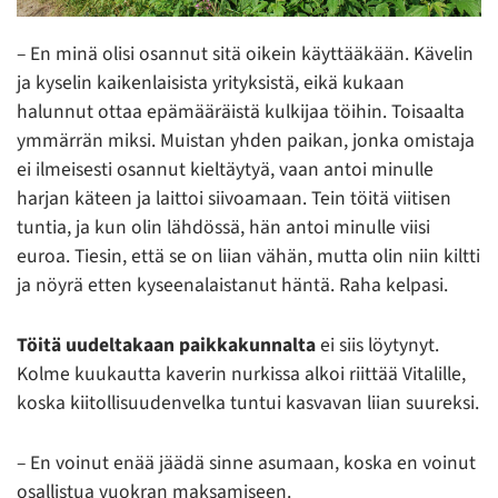
– En minä olisi osannut sitä oikein käyttääkään. Kävelin
ja kyselin kaikenlaisista yrityksistä, eikä kukaan
halunnut ottaa epämääräistä kulkijaa töihin. Toisaalta
ymmärrän miksi. Muistan yhden paikan, jonka omistaja
ei ilmeisesti osannut kieltäytyä, vaan antoi minulle
harjan käteen ja laittoi siivoamaan. Tein töitä viitisen
tuntia, ja kun olin lähdössä, hän antoi minulle viisi
euroa. Tiesin, että se on liian vähän, mutta olin niin kiltti
ja nöyrä etten kyseenalaistanut häntä. Raha kelpasi.
Töitä uudeltakaan paikkakunnalta
ei siis löytynyt.
Kolme kuukautta kaverin nurkissa alkoi riittää Vitalille,
koska kiitollisuudenvelka tuntui kasvavan liian suureksi.
– En voinut enää jäädä sinne asumaan, koska en voinut
osallistua vuokran maksamiseen.