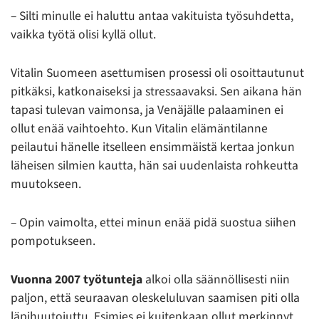
– Silti minulle ei haluttu antaa vakituista työsuhdetta,
vaikka työtä olisi kyllä ollut.
Vitalin Suomeen asettumisen prosessi oli osoittautunut
pitkäksi, katkonaiseksi ja stressaavaksi. Sen aikana hän
tapasi tulevan vaimonsa, ja Venäjälle palaaminen ei
ollut enää vaihtoehto. Kun Vitalin elämäntilanne
peilautui hänelle itselleen ensimmäistä kertaa jonkun
läheisen silmien kautta, hän sai uudenlaista rohkeutta
muutokseen.
– Opin vaimolta, ettei minun enää pidä suostua siihen
pompotukseen.
Vuonna 2007 työtunteja
alkoi olla säännöllisesti niin
paljon, että seuraavan oleskeluluvan saamisen piti olla
läpihuutojuttu. Esimies ei kuitenkaan ollut merkinnyt