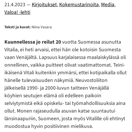
21.4.2023
—
Kirjoitukset
,
Kokemustarinoita
,
Media
,
Valoa! -lehti
Teksti ja kuvat:
Niina Vasara
Kuunnellessa jo reilut 20
vuotta Suomessa asunutta
Vitalia, ei heti arvaisi, ettei hän ole kotoisin Suomesta
vaan Venäjältä. Lapsuus karjalaisessa maalaiskylässä oli
onnellinen, vaikka puitteet olivat vaatimattomat. Teini-
ikäisenä Vitali kuitenkin ymmärsi, ettei kotipaikalla ollut
hänelle tulevaisuuden näkymiä. Neuvostoliiton
jälkeisellä 1990- ja 2000-luvun taitteen Venäjällä
köyhien seutujen elämä oli edelleen paikoin
selviytymistä eikä opiskelu- tai työmahdollisuuksia aina
ollut. Monen rajaseudulla asuvan katse suuntautui
länsinaapuriin, Suomeen, josta myös Vitalille oli ehtinyt
muodostua hyvin positiivinen mielikuva.