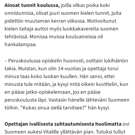
Ainoat tunnit koulussa,
joilla vilkas poika koki
onnistumisia, olivat juuri suomen kielen tunnit, joita
pidettiin muutaman kerran viikossa. Motivoitunut
kielen taitaja auttoi myös luokkakavereita suomen
tehtävissä. Monissa muissa kouluaineissa oli
hankalampaa.
– Peruskoulussa opiskelin huonosti, osittain lukihäiriön
takia. Muistan, kun olin 14-vuotias ja opettaja torui
minua taas koko luokan kuullen. Hän sanoi, ettei
minusta tule mitään, ja kysyi mitä oikein kuvittelin, kun
en pääse jatko-opiskelemaan, jos en pääse
peruskoulusta läpi. Vastasin hänelle lähteväni Suomeen
töihin. ”Kukas sinua siellä tarvitsee?” hän kysyi.
Opettajan ivallisesta suhtautumisesta huolimatta
ovi
Suomeen aukesi Vitalille yllättävän pian. Tutuksi tullut