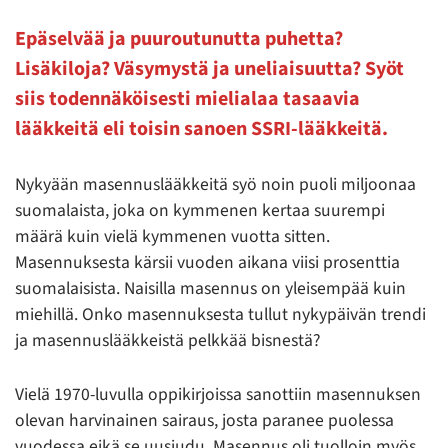
Epäselvää ja puuroutunutta puhetta?
Lisäkiloja? Väsymystä ja uneliaisuutta? Syöt
siis todennäköisesti mielialaa tasaavia
lääkkeitä eli toisin sanoen SSRI-lääkkeitä.
Nykyään masennuslääkkeitä syö noin puoli miljoonaa
suomalaista, joka on kymmenen kertaa suurempi
määrä kuin vielä kymmenen vuotta sitten.
Masennuksesta kärsii vuoden aikana viisi prosenttia
suomalaisista. Naisilla masennus on yleisempää kuin
miehillä. Onko masennuksesta tullut nykypäivän trendi
ja masennuslääkkeistä pelkkää bisnestä?
Vielä 1970-luvulla oppikirjoissa sanottiin masennuksen
olevan harvinainen sairaus, josta paranee puolessa
vuodessa eikä se uusiudu. Masennus oli tuolloin myös