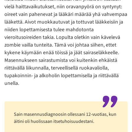
vielä haittavaikutukset, niin oravanpyörä on syntynyt:
oireet vain pahenevat ja lääkäri määrää yhä vahvempaa
lääkettä. Aivot muokkautuvat ja tottuvat lääkkeisiin ja
niiden lopettamisesta tulee mahdotonta
vieroitusoireiden takia. Lopulta oletkin vain kävelevä
zombie vailla tunteita. Tämä voi johtaa siihen, ettet
kykene käymään enää töissä ja jäät sairaseläkkeelle.
Masennukseen sairastumista voi kuitenkin ehkäistä
riittävällä liikunnalla, terveellisellä ruokavaliolla,
tupakoinnin- ja alkoholin lopettamisella ja riittävällä
unella.
Sain masennusdiagnoosin ollessani 12-vuotias, kun
äitini oli huolissaan itsetuhoisuudestani.