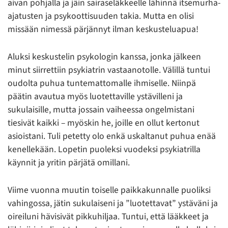
aivan pohjalla ja jäin sairaseläkkeelle lähinnä itsemurha-
ajatusten ja psykoottisuuden takia. Mutta en olisi
missään nimessä pärjännyt ilman keskusteluapua!
Aluksi keskustelin psykologin kanssa, jonka jälkeen
minut siirrettiin psykiatrin vastaanotolle. Välillä tuntui
oudolta puhua tuntemattomalle ihmiselle. Niinpä
päätin avautua myös luotettaville ystävilleni ja
sukulaisille, mutta jossain vaiheessa ongelmistani
tiesivät kaikki – myöskin he, joille en ollut kertonut
asioistani. Tuli petetty olo enkä uskaltanut puhua enää
kenellekään. Lopetin puoleksi vuodeksi psykiatrilla
käynnit ja yritin pärjätä omillani.
Viime vuonna muutin toiselle paikkakunnalle puoliksi
vahingossa, jätin sukulaiseni ja ”luotettavat” ystäväni ja
oireiluni hävisivät pikkuhiljaa. Tuntui, että lääkkeet ja