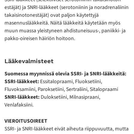
estäjät) ja SNRI-lääkkeet (serotoniinin ja noradrenaliinin
takaisinotonestäjät) ovat paljon käytettyjä
masennuslääkkeitä. Näitä lääkkeitä käytetään myös
muun muassa yleistyneen ahdistuneisuus-, paniikki- ja
pakko-oireisen häiriön hoitoon.
Lääkevalmisteet
Suomessa myynnissä olevia SSRI- ja SNRI-lääkkeitä:
SSRI-lääkkeet:
Essitalopraami, Fluoksetiini,
Fluvoksamiini, Paroksetiini, Sertraliini, Sitalopraami
SNRI-lääkkeet:
Duloksetiini, Milnasipraani,
Venlafaksiini.
VIEROITUSOIREET
SSRI- ja SNRI-lääkkeet eivät aiheuta riippuvuutta, mutta