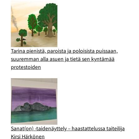
Tarina pienistä, paroista ja poloisista puissaan,
suuremman alla asuen ja tietä sen kyntämää
protestoiden
Sanat(on) -taidenäyttely – haastattelussa taiteilija
Kirsi Härkönen