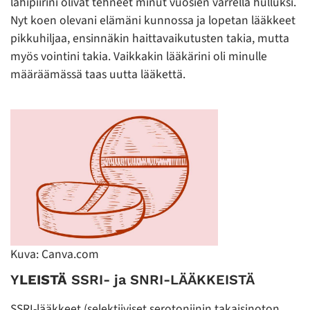
lähipiirini olivat tehneet minut vuosien varrella hulluksi.
Nyt koen olevani elämäni kunnossa ja lopetan lääkkeet
pikkuhiljaa, ensinnäkin haittavaikutusten takia, mutta
myös vointini takia. Vaikkakin lääkärini oli minulle
määräämässä taas uutta lääkettä.
Kuva: Canva.com
Y
LEISTÄ
SSRI- ja SNRI-LÄÄKKEISTÄ
SSRI-lääkkeet (selektiiviset serotoniinin takaisinoton