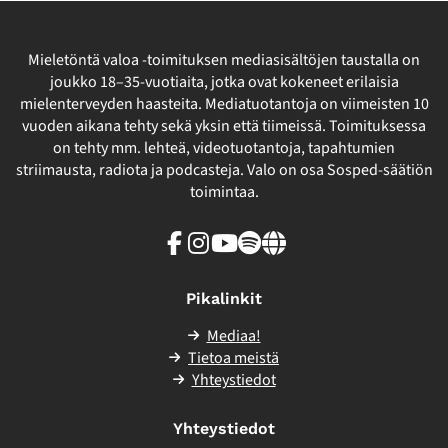
Mieletöntä valoa -toimituksen mediasisältöjen taustalla on
joukko 18–35-vuotiaita, jotka ovat kokeneet erilaisia
mielenterveyden haasteita. Mediatuotantoja on viimeisten 10
vuoden aikana tehty sekä yksin että tiimeissä. Toimituksessa
on tehty mm. lehteä, videotuotantoja, tapahtumien
striimausta, radiota ja podcasteja. Valo on osa Sosped-säätiön
toimintaa.
Facebook
Instagram
Youtube
Spotify
Linkki
sivuston
ulkopuolelle
Pikalinkit
Mediaa!
Tietoa meistä
Yhteystiedot
Yhteystiedot