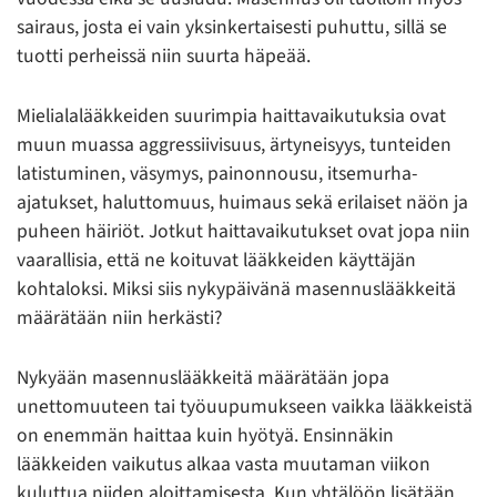
sairaus, josta ei vain yksinkertaisesti puhuttu, sillä se
tuotti perheissä niin suurta häpeää.
Mielialalääkkeiden suurimpia haittavaikutuksia ovat
muun muassa aggressiivisuus, ärtyneisyys, tunteiden
latistuminen, väsymys, painonnousu, itsemurha-
ajatukset, haluttomuus, huimaus sekä erilaiset näön ja
puheen häiriöt. Jotkut haittavaikutukset ovat jopa niin
vaarallisia, että ne koituvat lääkkeiden käyttäjän
kohtaloksi. Miksi siis nykypäivänä masennuslääkkeitä
määrätään niin herkästi?
Nykyään masennuslääkkeitä määrätään jopa
unettomuuteen tai työuupumukseen vaikka lääkkeistä
on enemmän haittaa kuin hyötyä. Ensinnäkin
lääkkeiden vaikutus alkaa vasta muutaman viikon
kuluttua niiden aloittamisesta. Kun yhtälöön lisätään