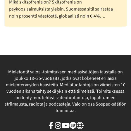
Mikä skitsofrenia on? Skitsofrenia on
psykoosisairauksista yleisin. Suomessa sitä sairastaa
noin prosentti väestöstä, globaalisti noin 0,4%….
Mieletöntä valoa -toimituksen mediasisältöjen taustalla on
joukko 18–35-vuotiaita, jotka ovat kokeneet erilaisia
mielenterveyden haasteita. Mediatuotantoja on viimeisten 10
vuoden aikana tehty sekä yksin että tiimeissä. Toimituksessa
on tehty mm. lehteä, videotuotantoja, tapahtumien
striimausta, radiota ja podcasteja. Valo on osa Sosped-säätiön
toimintaa.
Facebook
Instagram
Youtube
Spotify
Linkki