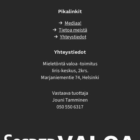
sivuston
ulkopuolelle
Pikalinkit
Mediaa!
Tietoa meistä
Yhteystiedot
Yhteystiedot
Mieletöntä valoa -toimitus
Iiris-keskus, 2krs.
Marjaniementie 74, Helsinki
Vastaava tuottaja
Jouni Tamminen
050 550 6317