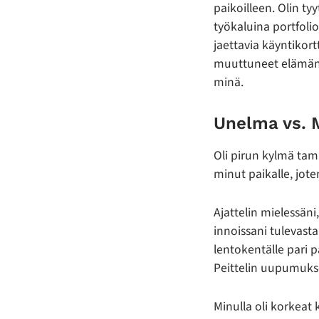
paikoilleen. Olin ty
työkaluina portfoli
jaettavia käyntikort
muuttuneet elämänta
minä.
Unelma vs. 
Oli pirun kylmä tam
minut paikalle, jot
Ajattelin mielessän
innoissani tulevasta
lentokentälle pari 
Peittelin uupumukse
Minulla oli korkeat