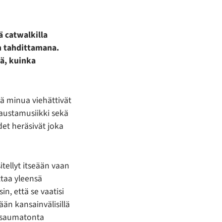
lä catwalkilla
n tahdittamana.
tä, kuinka
ä minua viehättivät
austamusiikki sekä
et heräsivät joka
sitellyt itseään vaan
uttaa yleensä
n, että se vaatisi
ään kansainvälisillä
n saumatonta