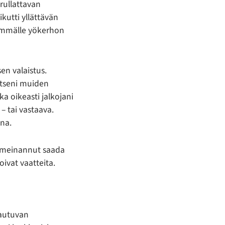
 rullattavan
kutti yllättävän
eremmälle yökerhon
en valaistus.
itseni muiden
a oikeasti jalkojani
 – tai vastaava.
ana.
kä meinannut saada
toivat vaatteita.
tautuvan