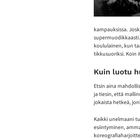
kampauksissa. Joskus
supermuodikkaasti. 
koululainen, kun taa
tikkusuoriksi. Koin 
Kuin luotu h
Etsin aina mahdolli
ja tiesin, että mall
jokaista hetkeä, jo
Kaikki unelmaani tuk
esiintyminen, ammat
koreografiaharjoitte