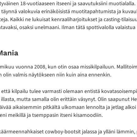
ytyväinen 18-vuotiaaseen itseeni ja saavutuksiini muotialalla. 
o täynnä valokuvia erinäköisistä muotitapahtumista ja kuvau
teja. Kaikki ne lukuisat kenraaliharjoitukset ja casting-tilaisu
vaksi, osaksi unelmaani. Ilman tätä spottivalolla valaistua
Mania
mikuu vuonna 2008, kun otin osaa missikilpailuun. Mallitoimi
en olin valmis näytökseen niin kuin aina ennenkin.
i, että kilpailu tulee varmasti olemaan entistä kovatasoisemp
 illasta, mutta samalla olin erittäin väsynyt. Olin saapunut H
päivää aikaisemmin pitkältä ulkomaan lennolta ja jetlag alkoi
ni meikillä ja tsemppasin itseni kisamoodiin.
 käärmeennahkaiset cowboy-bootsit jalassa ja ylläni lämmin,