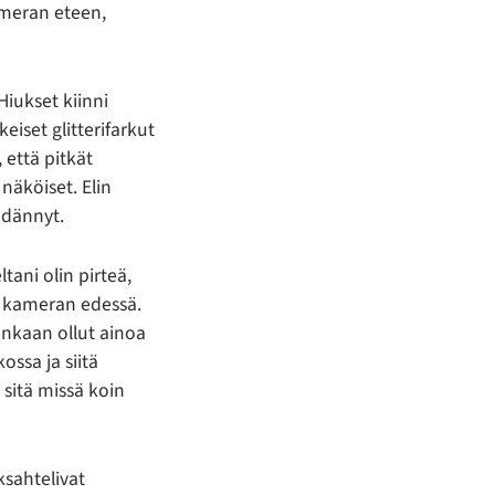
meran eteen,
Hiukset kiinni
keiset glitterifarkut
, että pitkät
 näköiset. Elin
hdännyt.
tani olin pirteä,
ös kameran edessä.
aankaan ollut ainoa
ossa ja siitä
 sitä missä koin
ksahtelivat