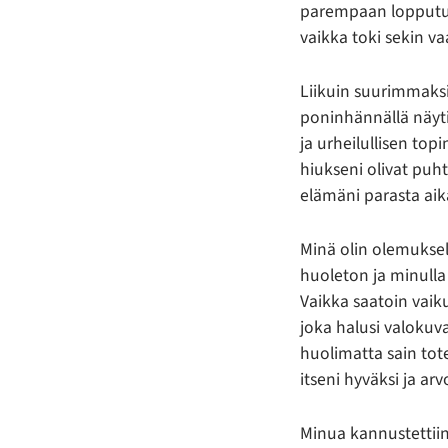
parempaan lopputul
vaikka toki sekin v
Liikuin suurimmaksi 
poninhännällä näytin 
ja urheilullisen topi
hiukseni olivat puht
elämäni parasta aik
Minä olin olemuksel
huoleton ja minulla
Vaikka saatoin vaiku
joka halusi valokuvam
huolimatta sain tote
itseni hyväksi ja arv
Minua kannustettiin