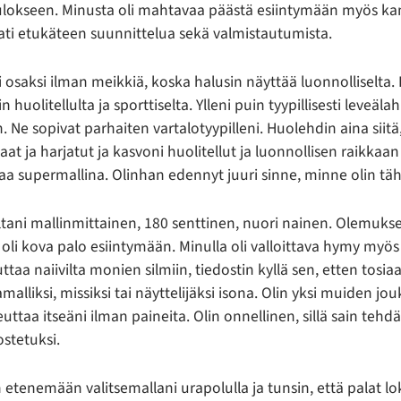
okseen. Minusta oli mahtavaa päästä esiintymään myös ka
aati etukäteen suunnittelua sekä valmistautumista.
osaksi ilman meikkiä, koska halusin näyttää luonnolliselta. 
huolitellulta ja sporttiselta. Ylleni puin tyypillisesti leveälah
n. Ne sopivat parhaiten vartalotyypilleni. Huolehdin aina siitä
aat ja harjatut ja kasvoni huolitellut ja luonnollisen raikkaan
aa supermallina. Olinhan edennyt juuri sinne, minne olin tä
tani mallinmittainen, 180 senttinen, nuori nainen. Olemuksel
 oli kova palo esiintymään. Minulla oli valloittava hymy my
ttaa naiivilta monien silmiin, tiedostin kyllä sen, etten tosi
alliksi, missiksi tai näyttelijäksi isona. Olin yksi muiden jouk
uttaa itseäni ilman paineita. Olin onnellinen, sillä sain tehdä
ostetuksi.
 etenemään valitsemallani urapolulla ja tunsin, että palat lo