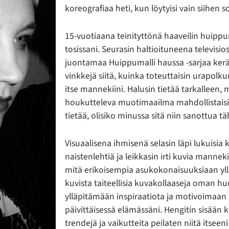
koreografiaa heti, kun löytyisi vain siihen s
15-vuotiaana teinityttönä haaveilin huippu
tosissani. Seurasin haltioituneena televisio
juontamaa Huippumalli haussa -sarjaa kerä
vinkkejä siitä, kuinka toteuttaisin urapolkun
itse mannekiini. Halusin tietää tarkalleen, m
houkutteleva muotimaailma mahdollistaisi 
tietää, olisiko minussa sitä niin sanottua tä
Visuaalisena ihmisenä selasin läpi lukuisia 
naistenlehtiä ja leikkasin irti kuvia mannekiin
mitä erikoisempia asukokonaisuuksiaan yl
kuvista taiteellisia kuvakollaaseja oman hu
ylläpitämään inspiraatiota ja motivoimaan
päivittäisessä elämässäni. Hengitin sisään k
trendejä ja vaikutteita peilaten niitä itsee