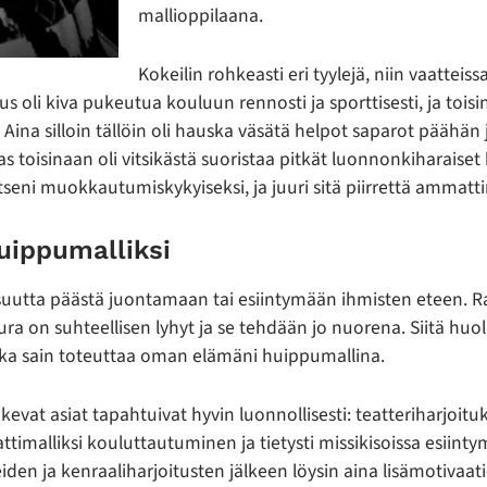
mallioppilaana.
Kokeilin rohkeasti eri tyylejä, niin vaatteiss
 oli kiva pukeutua kouluun rennosti ja sporttisesti, ja tois
Aina silloin tällöin oli hauska väsätä helpot saparot päähän 
s toisinaan oli vitsikästä suoristaa pitkät luonnonkiharaiset
itseni muokkautumiskykyiseksi, ja juuri sitä piirrettä ammattim
uippumalliksi
suutta päästä juontamaan tai esiintymään ihmisten eteen. Ra
inura on suhteellisen lyhyt ja se tehdään jo nuorena. Siitä huo
nka sain toteuttaa oman elämäni huippumallina.
evat asiat tapahtuivat hyvin luonnollisesti: teatteriharjoitu
timalliksi kouluttautuminen ja tietysti missikisoissa esiint
iden ja kenraaliharjoitusten jälkeen löysin aina lisämotivaat