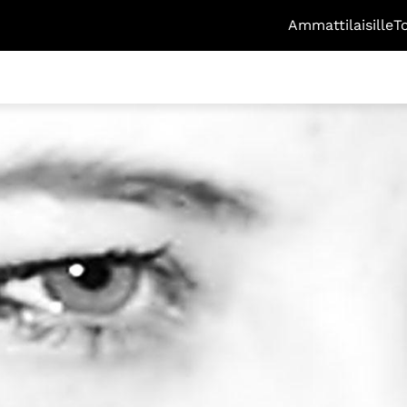
Ammattilaisille
T