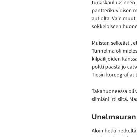
turkiskauluksineen, 
pantterikuvioisen m
autiolta. Vain muut
sokkeloiseen huone
Muistan selkeästi, e
Tunnelma oli mieles
kilpailijoiden kans
poltti päästä jo cat
Tiesin koreografiat 
Takahuoneessa oli v
silmiäni irti siitä. 
Unelmauran 
Aloin hetki hetkelt