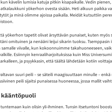
kun kävelin lumisia katuja pitkin kisapaikalle. Vedin pienen,
atkalaukkuni yökerhon ovesta sisään. Heti alkuun paikka vai
 tytöt ja minä olimme ajoissa paikalla. Meidät kutsuttiin p
istoon.
ttä yökerhon tapetit olivat ärsyttävän punaiset, kuten myös s
täni omituinen ja nenääni leijui sikarin tuoksu. Tsemppasin 
sa samalle viivalle, kun kokoonnuimme takahuoneeseen, vaikk
walkille. Esiinnyin kenraaliharjoituksissa kuin Miss Universumi
tarkalleen, ja psyykkasin, että täältä lähdetään kotiin voittaj
altavan suuri peili – se säteili maagisuuttaan minulle – en
Massiivinen peili sijaitsi punaisessa huoneessa, jossa mallit vaih
kääntöpuoli
ä tuntemaan kuin olisin yli-ihminen. Tunsin itsetuntoni boos