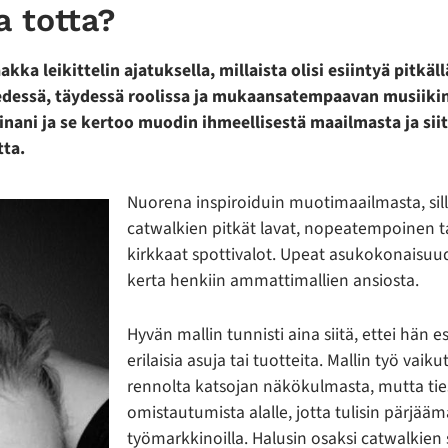
a totta?
kka leikittelin ajatuksella, millaista olisi esiintyä pitkäl
dessä, täydessä roolissa ja mukaansatempaavan musiiki
nani ja se kertoo muodin ihmeellisestä maailmasta ja sii
tta.
Nuorena inspiroiduin muotimaailmasta, sill
catwalkien pitkät lavat, nopeatempoinen t
kirkkaat spottivalot. Upeat asukokonaisuud
kerta henkiin ammattimallien ansiosta.
Hyvän mallin tunnisti aina siitä, ettei hän e
erilaisia asuja tai tuotteita. Mallin työ vaik
rennolta katsojan näkökulmasta, mutta tiesi
omistautumista alalle, jotta tulisin pärjääm
työmarkkinoilla. Halusin osaksi catwalkie