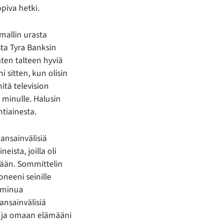
opiva hetki.
mallin urasta
sta Tyra Banksin
ten talteen hyviä
i sitten, kun olisin
itä television
minulle. Halusin
htiainesta.
kansainvälisiä
eista, joilla oli
lään. Sommittelin
oneeni seinille
 minua
ansainvälisiä
ni ja omaan elämääni