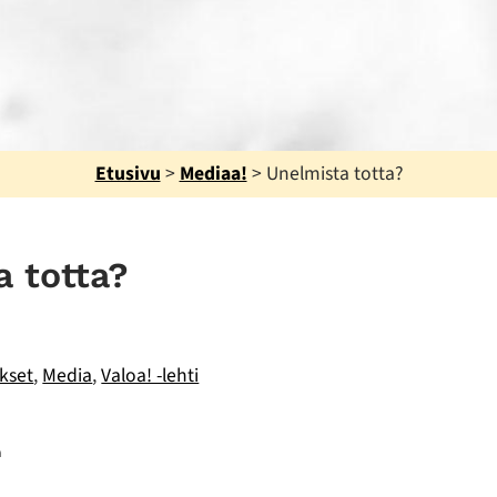
Etusivu
>
Mediaa!
>
Unelmista totta?
a totta?
ukset
,
Media
,
Valoa! -lehti
a