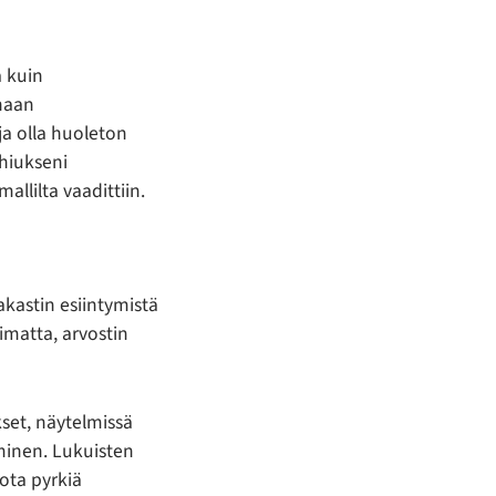
a kuin
inaan
ja olla huoleton
 hiukseni
allilta vaadittiin.
kastin esiintymistä
limatta, arvostin
kset, näytelmissä
yminen. Lukuisten
iota pyrkiä