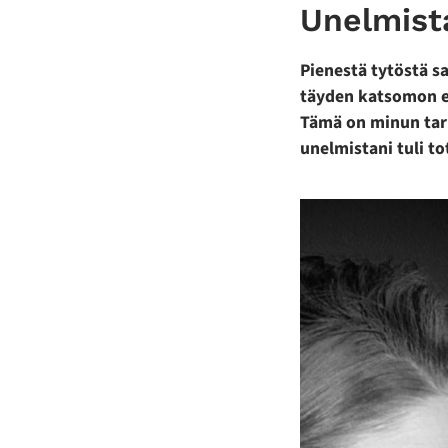
Unelmist
Pienestä tytöstä saa
täyden katsomon e
Tämä on minun tari
unelmistani tuli to