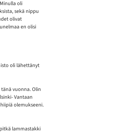
Minulla oli
ksista, sekä nippu
udet olivat
 unelmaa en olisi
sto oli lähettänyt
i tänä vuonna. Olin
elsinki- Vantaan
 hiipiä olemukseeni.
 pitkä lammastakki