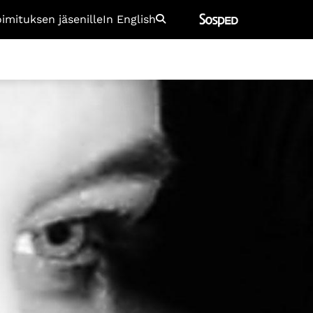
oimituksen jäsenille
In English
Etsi