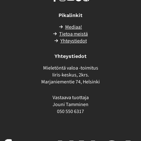
sivuston
ulkopuolelle
Pikalinkit
Mediaa!
Tietoa meistä
Yhteystiedot
Yhteystiedot
Mieletöntä valoa -toimitus
Iiris-keskus, 2krs.
Marjaniementie 74, Helsinki
Vastaava tuottaja
Jouni Tamminen
050 550 6317