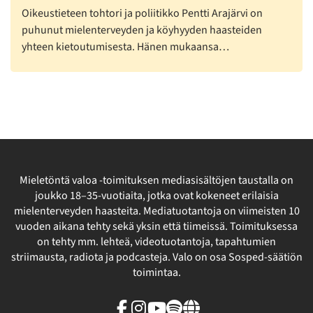
Oikeustieteen tohtori ja poliitikko Pentti Arajärvi on
puhunut mielenterveyden ja köyhyyden haasteiden
yhteen kietoutumisesta. Hänen mukaansa…
Mieletöntä valoa -toimituksen mediasisältöjen taustalla on
joukko 18–35-vuotiaita, jotka ovat kokeneet erilaisia
mielenterveyden haasteita. Mediatuotantoja on viimeisten 10
vuoden aikana tehty sekä yksin että tiimeissä. Toimituksessa
on tehty mm. lehteä, videotuotantoja, tapahtumien
striimausta, radiota ja podcasteja. Valo on osa Sosped-säätiön
toimintaa.
Facebook
Instagram
Youtube
Spotify
Linkki