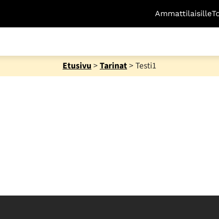
Ammattilaisille
T
Etusivu
>
Tarinat
>
Testi1