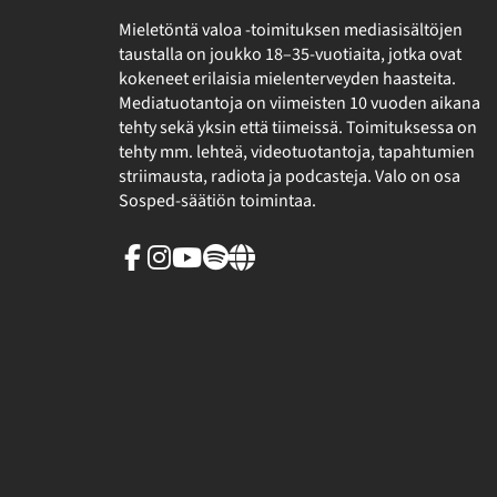
Mieletöntä valoa -toimituksen mediasisältöjen
taustalla on joukko 18–35-vuotiaita, jotka ovat
kokeneet erilaisia mielenterveyden haasteita.
Mediatuotantoja on viimeisten 10 vuoden aikana
tehty sekä yksin että tiimeissä. Toimituksessa on
tehty mm. lehteä, videotuotantoja, tapahtumien
striimausta, radiota ja podcasteja. Valo on osa
Sosped-säätiön toimintaa.
Facebook
Instagram
Youtube
Spotify
Linkki
sivuston
ulkopuolelle