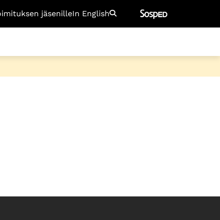
oimituksen jäsenille
In English
Etsi