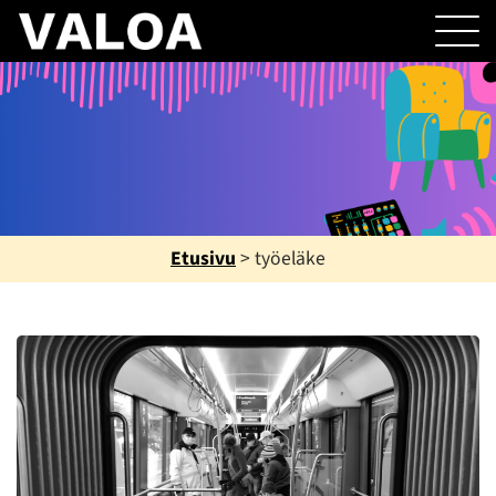
Etusivu
>
työeläke