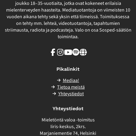
joukko 18–35-vuotiaita, jotka ovat kokeneet erilaisia
mielenterveyden haasteita. Mediatuotantoja on viimeisten 10
vuoden aikana tehty sekä yksin että tiimeissä. Toimituksessa
on tehty mm. lehteä, videotuotantoja, tapahtumien
striimausta, radiota ja podcasteja. Valo on osa Sosped-säätiön
toimintaa.
Facebook
Instagram
Youtube
Spotify
Linkki
sivuston
ulkopuolelle
Pikalinkit
Mediaa!
Tietoa meistä
Yhteystiedot
Yhteystiedot
Mieletöntä valoa -toimitus
Iiris-keskus, 2krs.
Marjaniementie 74, Helsinki