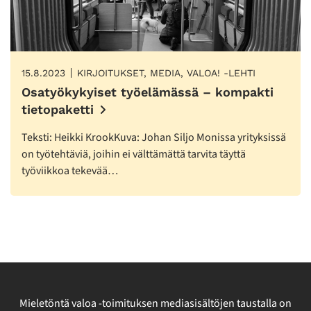
15.8.2023
KIRJOITUKSET, MEDIA, VALOA! -LEHTI
Osatyökykyiset työelämässä – kompakti
tietopaketti
Teksti: Heikki KrookKuva: Johan Siljo Monissa yrityksissä
on työtehtäviä, joihin ei välttämättä tarvita täyttä
työviikkoa tekevää…
Mieletöntä valoa -toimituksen mediasisältöjen taustalla on