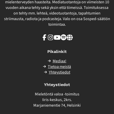
mielenterveyden haasteita. Mediatuotantoja on viimeisten 10
vuoden aikana tehty sekä yksin että tiimeissä. Toimituksessa
on tehty mm. lehteä, videotuotantoja, tapahtumien
striimausta, radiota ja podcasteja. Valo on osa Sosped-säätiön
toimintaa.
Facebook
Instagram
Youtube
Spotify
Linkki
sivuston
ulkopuolelle
Pikalinkit
Mediaa!
Tietoa meistä
Yhteystiedot
Yhteystiedot
Mieletöntä valoa -toimitus
Iiris-keskus, 2krs.
Marjaniementie 74, Helsinki