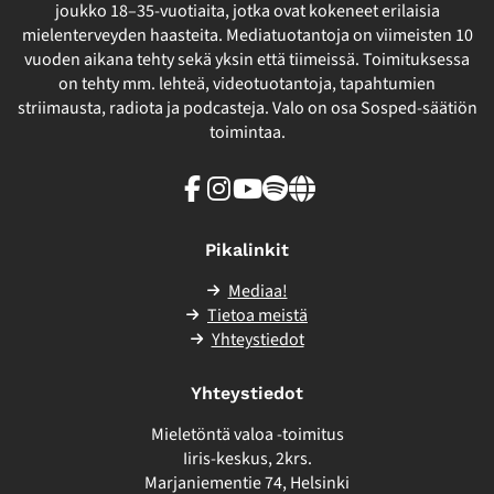
joukko 18–35-vuotiaita, jotka ovat kokeneet erilaisia
mielenterveyden haasteita. Mediatuotantoja on viimeisten 10
vuoden aikana tehty sekä yksin että tiimeissä. Toimituksessa
on tehty mm. lehteä, videotuotantoja, tapahtumien
striimausta, radiota ja podcasteja. Valo on osa Sosped-säätiön
toimintaa.
Facebook
Instagram
Youtube
Spotify
Linkki
sivuston
ulkopuolelle
Pikalinkit
Mediaa!
Tietoa meistä
Yhteystiedot
Yhteystiedot
Mieletöntä valoa -toimitus
Iiris-keskus, 2krs.
Marjaniementie 74, Helsinki