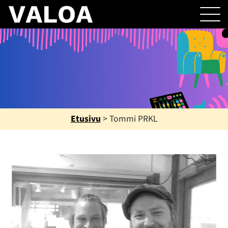
Etusivu
>
Tommi PRKL