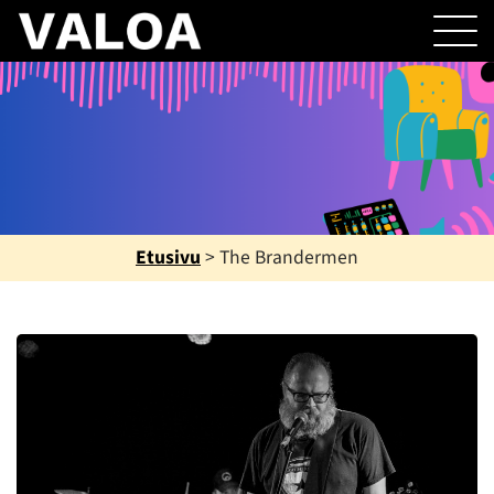
Etusivu
>
The Brandermen