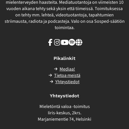
mielenterveyden haasteita. Mediatuotantoja on viimeisten 10
vuoden aikana tehty sekä yksin että tiimeissä. Toimituksessa
on tehty mm. lehteä, videotuotantoja, tapahtumien
striimausta, radiota ja podcasteja. Valo on osa Sosped-säätiön
toimintaa.
Facebook
Instagram
Youtube
Spotify
Linkki
sivuston
ulkopuolelle
Pikalinkit
Mediaa!
Tietoa meistä
Yhteystiedot
Yhteystiedot
Mieletöntä valoa -toimitus
Iiris-keskus, 2krs.
Marjaniementie 74, Helsinki