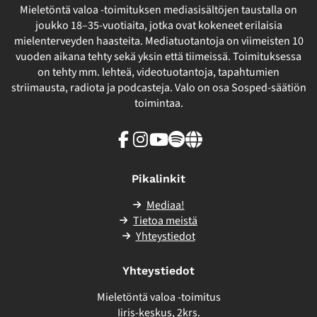
Mieletöntä valoa -toimituksen mediasisältöjen taustalla on
joukko 18–35-vuotiaita, jotka ovat kokeneet erilaisia
mielenterveyden haasteita. Mediatuotantoja on viimeisten 10
vuoden aikana tehty sekä yksin että tiimeissä. Toimituksessa
on tehty mm. lehteä, videotuotantoja, tapahtumien
striimausta, radiota ja podcasteja. Valo on osa Sosped-säätiön
toimintaa.
Facebook
Instagram
Youtube
Spotify
Linkki
sivuston
ulkopuolelle
Pikalinkit
Mediaa!
Tietoa meistä
Yhteystiedot
Yhteystiedot
Mieletöntä valoa -toimitus
Iiris-keskus, 2krs.