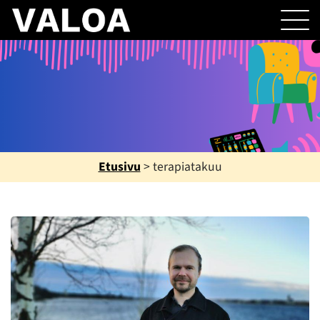
Etusivu
>
terapiatakuu