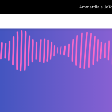
Ammattilaisille
T