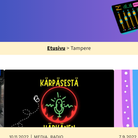
Etusivu
>
Tampere
10.11.2022
MEDIA, RADIO
7.9.2022