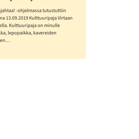
ajahtaa! -ohjelmassa tutustuttiin
na 13.09.2019 Kulttuuripaja Virtaan
la. Kulttuuripaja on minulle
kka, lepopaikka, kavereiden
sen…