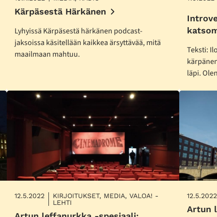
Kärpäsestä Härkänen
Introve
katso
Lyhyissä Kärpäsestä härkänen podcast-
jaksoissa käsitellään kaikkea ärsyttävää, mitä
Teksti: I
maailmaan mahtuu.
kärpänen
läpi. Ole
12.5.2022
KIRJOITUKSET, MEDIA, VALOA! -
12.5.2022
LEHTI
Artun 
Artun leffanurkka -spesiaali: