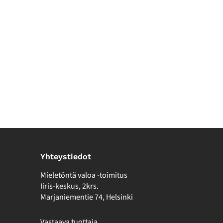
Yhteystiedot
Mieletöntä valoa -toimitus
Iiris-keskus, 2krs.
Marjaniementie 74, Helsinki
Vastaava tuottaja