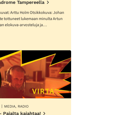
drome Tampereella
 kuvat: Arttu Holm Otsikkokuva: Johan
tte tottuneet lukemaan minulta Artun
kan elokuva-arvosteluja ja…
MEDIA, RADIO
 Pajalta kajahtaa!