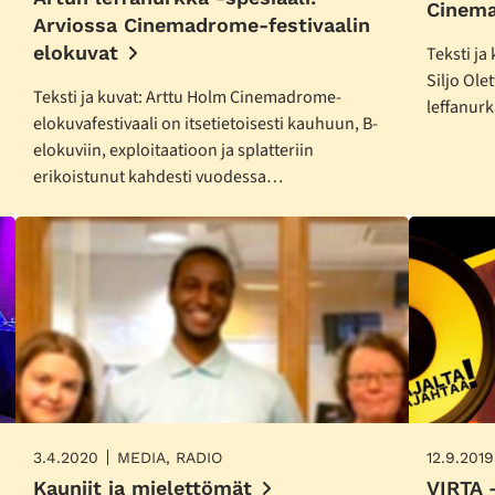
Cinema
Arviossa Cinemadrome-festivaalin
elokuvat
Teksti ja
Siljo Ole
Teksti ja kuvat: Arttu Holm Cinemadrome-
leffanur
elokuvafestivaali on itsetietoisesti kauhuun, B-
elokuviin, exploitaatioon ja splatteriin
erikoistunut kahdesti vuodessa…
3.4.2020
MEDIA, RADIO
12.9.2019
Kauniit ja mielettömät
VIRTA –