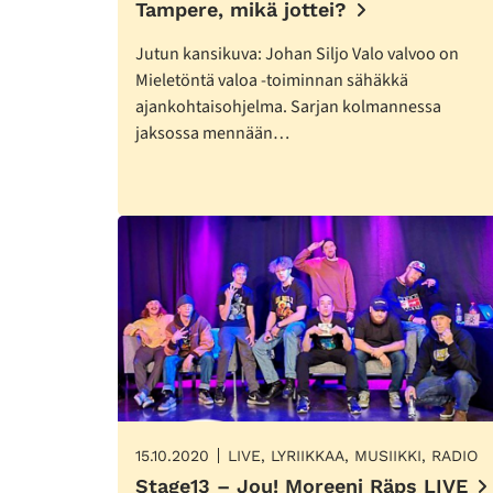
Tampere, mikä jottei?
Jutun kansikuva: Johan Siljo Valo valvoo on
Mieletöntä valoa -toiminnan sähäkkä
ajankohtaisohjelma. Sarjan kolmannessa
jaksossa mennään…
15.10.2020
LIVE, LYRIIKKAA, MUSIIKKI, RADIO
Stage13 – Jou! Moreeni Räps LIVE