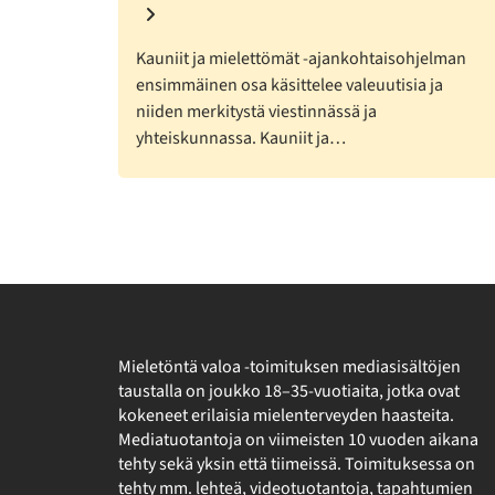
Kauniit ja mielettömät -ajankohtaisohjelman
ensimmäinen osa käsittelee valeuutisia ja
niiden merkitystä viestinnässä ja
yhteiskunnassa. Kauniit ja…
Mieletöntä valoa -toimituksen mediasisältöjen
taustalla on joukko 18–35-vuotiaita, jotka ovat
kokeneet erilaisia mielenterveyden haasteita.
Mediatuotantoja on viimeisten 10 vuoden aikana
tehty sekä yksin että tiimeissä. Toimituksessa on
tehty mm. lehteä, videotuotantoja, tapahtumien