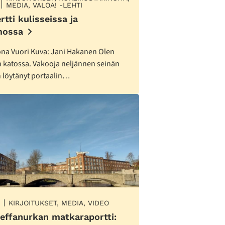
MEDIA, VALOA! -LEHTI
rtti kulisseissa ja
mossa
lona Vuori Kuva: Jani Hakanen Olen
 katossa. Vakooja neljännen seinän
n löytänyt portaalin…
KIRJOITUKSET, MEDIA, VIDEO
leffanurkan matkaraportti: