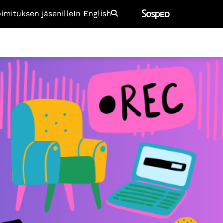
oimituksen jäsenille
In English
Etsi