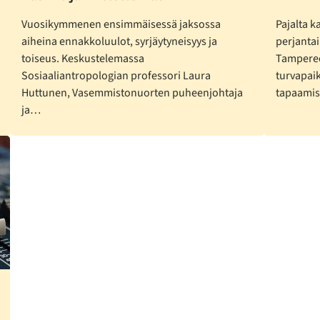
Vuosikymmenen ensimmäisessä jaksossa
Pajalta k
aiheina ennakkoluulot, syrjäytyneisyys ja
perjantai
toiseus. Keskustelemassa
Tampereel
Sosiaaliantropologian professori Laura
turvapai
Huttunen, Vasemmistonuorten puheenjohtaja
tapaami
ja…