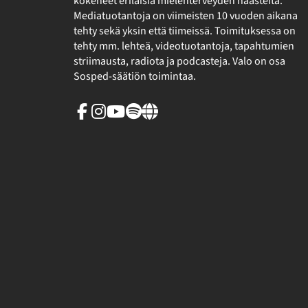
kokeneet erilaisia mielenterveyden haasteita.
Mediatuotantoja on viimeisten 10 vuoden aikana
tehty sekä yksin että tiimeissä. Toimituksessa on
tehty mm. lehteä, videotuotantoja, tapahtumien
striimausta, radiota ja podcasteja. Valo on osa
Sosped-säätiön toimintaa.
Facebook
Instagram
Youtube
Spotify
Linkki
sivuston
ulkopuolelle