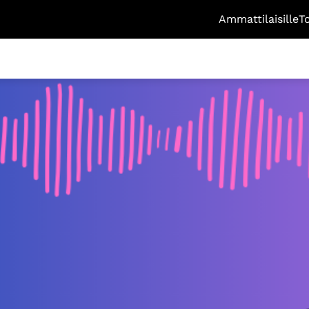
Ammattilaisille
T