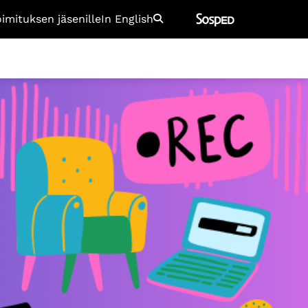
oimituksen jäsenille
In English
Etsi