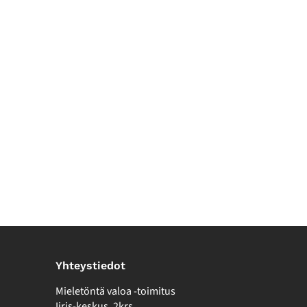
Yhteystiedot
Mieletöntä valoa -toimitus
Iiris-keskus, 2krs.