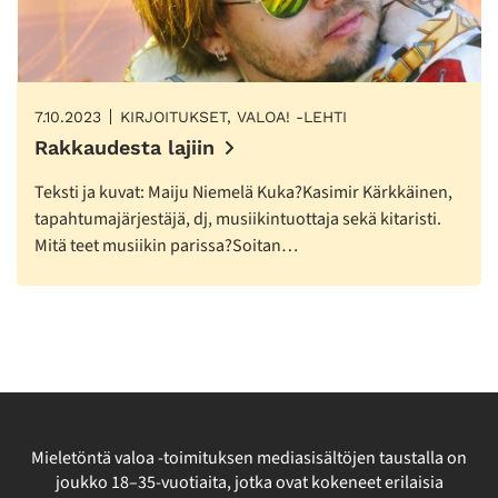
7.10.2023
KIRJOITUKSET, VALOA! -LEHTI
Rakkaudesta lajiin
Teksti ja kuvat: Maiju Niemelä Kuka?Kasimir Kärkkäinen,
tapahtumajärjestäjä, dj, musiikintuottaja sekä kitaristi.
Mitä teet musiikin parissa?Soitan…
Mieletöntä valoa -toimituksen mediasisältöjen taustalla on
joukko 18–35-vuotiaita, jotka ovat kokeneet erilaisia