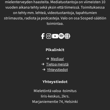
mielenterveyden haasteita. Mediatuotantoja on viimeisten 10
vuoden aikana tehty sekä yksin että tiimeissä. Toimituksessa
on tehty mm. lehteä, videotuotantoja, tapahtumien
striimausta, radiota ja podcasteja. Valo on osa Sosped-säätiön
toimintaa.
Facebook
Instagram
Youtube
Spotify
Linkki
sivuston
ulkopuolelle
Pikalinkit
Mediaa!
Tietoa meistä
Yhteystiedot
Yhteystiedot
Mieletöntä valoa -toimitus
Iiris-keskus, 2krs.
Marjaniementie 74, Helsinki