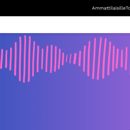
Ammattilaisille
T