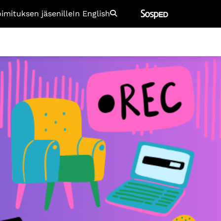
oimituksen jäsenille
In English
Etsi