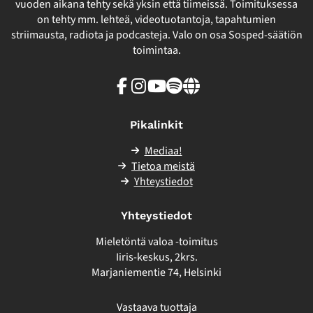
vuoden aikana tehty sekä yksin että tiimeissä. Toimituksessa
on tehty mm. lehteä, videotuotantoja, tapahtumien
striimausta, radiota ja podcasteja. Valo on osa Sosped-säätiön
toimintaa.
Facebook
Instagram
Youtube
Spotify
Linkki
sivuston
ulkopuolelle
Pikalinkit
Mediaa!
Tietoa meistä
Yhteystiedot
Yhteystiedot
Mieletöntä valoa -toimitus
Iiris-keskus, 2krs.
Marjaniementie 74, Helsinki
Vastaava tuottaja