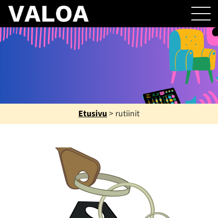
Etusivu
>
rutiinit