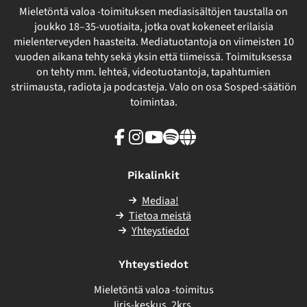
Mieletöntä valoa -toimituksen mediasisältöjen taustalla on
joukko 18–35-vuotiaita, jotka ovat kokeneet erilaisia
mielenterveyden haasteita. Mediatuotantoja on viimeisten 10
vuoden aikana tehty sekä yksin että tiimeissä. Toimituksessa
on tehty mm. lehteä, videotuotantoja, tapahtumien
striimausta, radiota ja podcasteja. Valo on osa Sosped-säätiön
toimintaa.
Facebook
Instagram
Youtube
Spotify
Linkki
sivuston
ulkopuolelle
Pikalinkit
Mediaa!
Tietoa meistä
Yhteystiedot
Yhteystiedot
Mieletöntä valoa -toimitus
Iiris-keskus, 2krs.