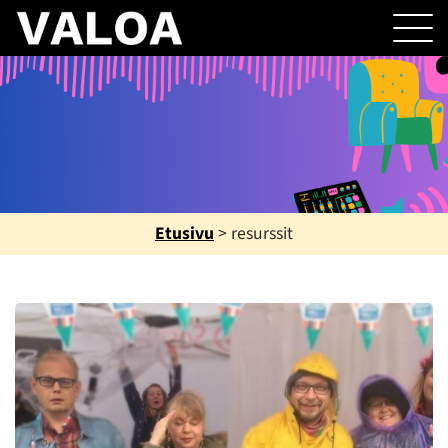
Etusivu
>
resurssit