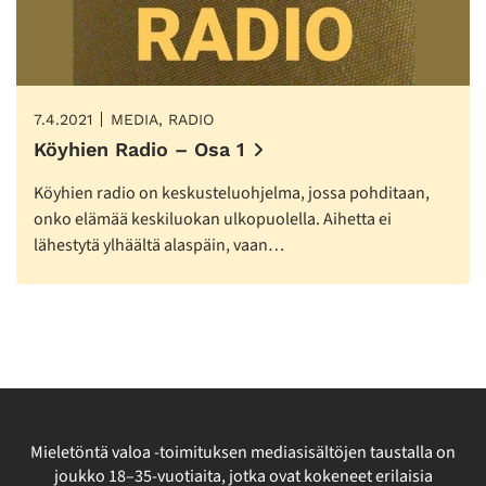
7.4.2021
MEDIA, RADIO
Köyhien Radio – Osa 1
Köyhien radio on keskusteluohjelma, jossa pohditaan,
onko elämää keskiluokan ulkopuolella. Aihetta ei
lähestytä ylhäältä alaspäin, vaan…
Mieletöntä valoa -toimituksen mediasisältöjen taustalla on
joukko 18–35-vuotiaita, jotka ovat kokeneet erilaisia