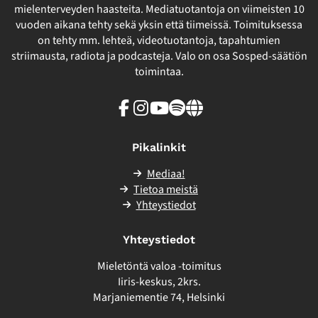
mielenterveyden haasteita. Mediatuotantoja on viimeisten 10
vuoden aikana tehty sekä yksin että tiimeissä. Toimituksessa
on tehty mm. lehteä, videotuotantoja, tapahtumien
striimausta, radiota ja podcasteja. Valo on osa Sosped-säätiön
toimintaa.
Facebook
Instagram
Youtube
Spotify
Linkki
sivuston
ulkopuolelle
Pikalinkit
Mediaa!
Tietoa meistä
Yhteystiedot
Yhteystiedot
Mieletöntä valoa -toimitus
Iiris-keskus, 2krs.
Marjaniementie 74, Helsinki