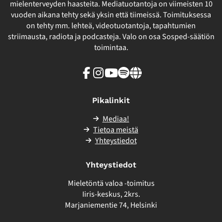
mielenterveyden haasteita. Mediatuotantoja on viimeisten 10
vuoden aikana tehty sekä yksin että tiimeissä. Toimituksessa
on tehty mm. lehteä, videotuotantoja, tapahtumien
striimausta, radiota ja podcasteja. Valo on osa Sosped-säätiön
toimintaa.
Facebook
Instagram
Youtube
Spotify
Linkki
sivuston
ulkopuolelle
Pikalinkit
Mediaa!
Tietoa meistä
Yhteystiedot
Yhteystiedot
Mieletöntä valoa -toimitus
Iiris-keskus, 2krs.
Marjaniementie 74, Helsinki