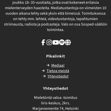
joukko 18–35-vuotiaita, jotka ovat kokeneet erilaisia
mielenterveyden haasteita. Mediatuotantoja on viimeisten 10
vuoden aikana tehty sekä yksin että tiimeissä. Toimituksessa
on tehty mm. lehteä, videotuotantoja, tapahtumien
striimausta, radiota ja podcasteja. Valo on osa Sosped-säätiön
toimintaa.
Facebook
Instagram
Youtube
Spotify
Linkki
sivuston
ulkopuolelle
Pikalinkit
Mediaa!
Tietoa meistä
Yhteystiedot
Yhteystiedot
Mieletöntä valoa -toimitus
Iiris-keskus, 2krs.
Marjaniementie 74, Helsinki