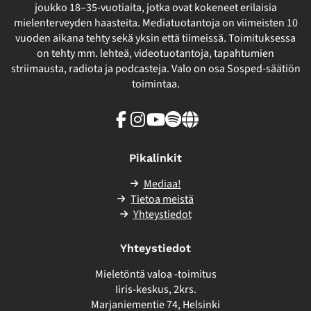
joukko 18–35-vuotiaita, jotka ovat kokeneet erilaisia
mielenterveyden haasteita. Mediatuotantoja on viimeisten 10
vuoden aikana tehty sekä yksin että tiimeissä. Toimituksessa
on tehty mm. lehteä, videotuotantoja, tapahtumien
striimausta, radiota ja podcasteja. Valo on osa Sosped-säätiön
toimintaa.
Facebook
Instagram
Youtube
Spotify
Linkki
sivuston
ulkopuolelle
Pikalinkit
Mediaa!
Tietoa meistä
Yhteystiedot
Yhteystiedot
Mieletöntä valoa -toimitus
Iiris-keskus, 2krs.
Marjaniementie 74, Helsinki