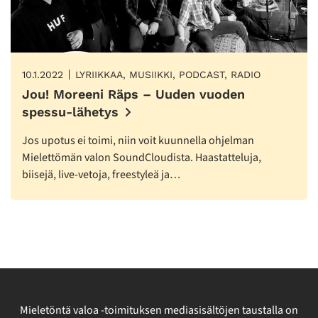
10.1.2022
LYRIIKKAA, MUSIIKKI, PODCAST, RADIO
Jou! Moreeni Räps – Uuden vuoden
spessu-lähetys
Jos upotus ei toimi, niin voit kuunnella ohjelman
Mielettömän valon SoundCloudista. Haastatteluja,
biisejä, live-vetoja, freestyleä ja…
Mieletöntä valoa -toimituksen mediasisältöjen taustalla on