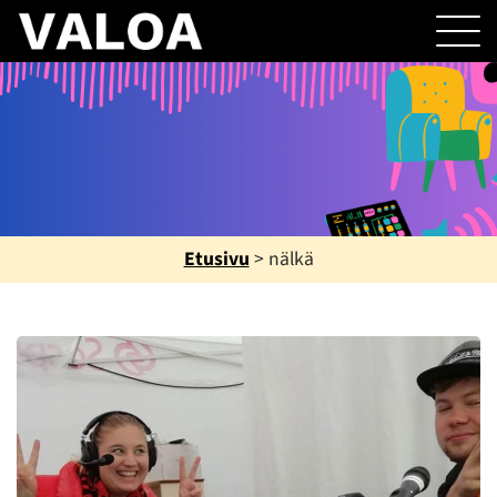
Etusivu
>
nälkä