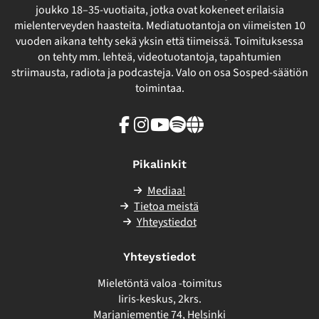
joukko 18–35-vuotiaita, jotka ovat kokeneet erilaisia
mielenterveyden haasteita. Mediatuotantoja on viimeisten 10
vuoden aikana tehty sekä yksin että tiimeissä. Toimituksessa
on tehty mm. lehteä, videotuotantoja, tapahtumien
striimausta, radiota ja podcasteja. Valo on osa Sosped-säätiön
toimintaa.
Facebook
Instagram
Youtube
Spotify
Linkki
sivuston
ulkopuolelle
Pikalinkit
Mediaa!
Tietoa meistä
Yhteystiedot
Yhteystiedot
Mieletöntä valoa -toimitus
Iiris-keskus, 2krs.
Marjaniementie 74, Helsinki